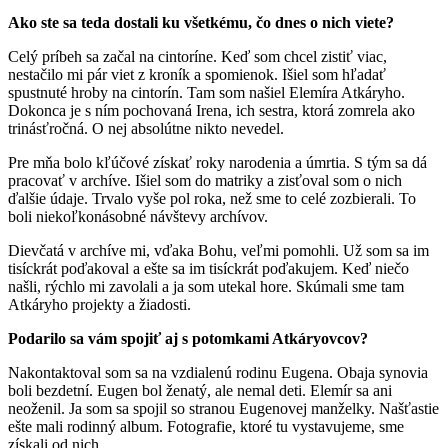
Ako ste sa teda dostali ku všetkému, čo dnes o nich viete?
Celý príbeh sa začal na cintoríne. Keď som chcel zistiť viac,
nestačilo mi pár viet z kroník a spomienok. Išiel som hľadať
spustnuté hroby na cintorín. Tam som našiel Elemíra Atkáryho.
Dokonca je s ním pochovaná Irena, ich sestra, ktorá zomrela ako
trinásťročná. O nej absolútne nikto nevedel.
Pre mňa bolo kľúčové získať roky narodenia a úmrtia. S tým sa dá
pracovať v archíve. Išiel som do matriky a zisťoval som o nich
ďalšie údaje. Trvalo vyše pol roka, než sme to celé zozbierali. To
boli niekoľkonásobné návštevy archívov.
Dievčatá v archíve mi, vďaka Bohu, veľmi pomohli. Už som sa im
tisíckrát poďakoval a ešte sa im tisíckrát poďakujem. Keď niečo
našli, rýchlo mi zavolali a ja som utekal hore. Skúmali sme tam
Atkáryho projekty a žiadosti.
Podarilo sa vám spojiť aj s potomkami Atkáryovcov?
Nakontaktoval som sa na vzdialenú rodinu Eugena. Obaja synovia
boli bezdetní. Eugen bol ženatý, ale nemal deti. Elemír sa ani
neoženil. Ja som sa spojil so stranou Eugenovej manželky. Našťastie
ešte mali rodinný album. Fotografie, ktoré tu vystavujeme, sme
získali od nich.