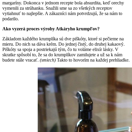
margaríny. Dokonca v jednom recepte bola absurdita, keď orechy
vymenili za strúhanku. Snažili sme sa zo všetkých receptov
vytiahnuť to najlepšie. A zákazníci nám potvrdzujú, že sa nám to
podarilo.
Ako vyzerá proces výroby Atkáryho krumpľov?
Základom každého krumplíka sú dve piškóty, ktoré si pečieme na
mieru. Do nich sa dáva krém. Do jednej čistý, do druhej kakaový.
Piškóty sa spoja a postriekajú tým, čo tu voláme elixír lásky. V
skratke spôsobí to, že sa do krumplíkov zamilujete a už sa k nám
budete stále vracať.
(smiech)
Takto to hovorím na každej prehliadke.