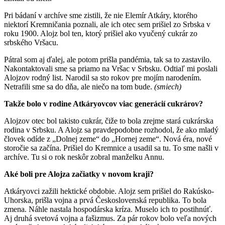
Pri bádaní v archíve sme zistili, že nie Elemír Atkáry, ktorého
niektorí Kremničania poznali, ale ich otec sem prišiel zo Srbska v
roku 1900. Alojz bol ten, ktorý prišiel ako vyučený cukrár zo
srbského Vršacu.
Pátral som aj ďalej, ale potom prišla pandémia, tak sa to zastavilo.
Nakontaktovali sme sa priamo na Vršac v Srbsku. Odtiaľ mi poslali
Alojzov rodný list. Narodil sa sto rokov pre mojím narodením.
Netrafili sme sa do dňa, ale niečo na tom bude.
(smiech)
Takže bolo v rodine Atkáryovcov viac generácií cukrárov?
Alojzov otec bol takisto cukrár, čiže to bola zrejme stará cukrárska
rodina v Srbsku. A Alojz sa pravdepodobne rozhodol, že ako mladý
človek odíde z „Dolnej zeme“ do „Hornej zeme“. Nová éra, nové
storočie sa začína. Prišiel do Kremnice a usadil sa tu. To sme našli v
archíve. Tu si o rok neskôr zobral manželku Annu.
Aké boli pre Alojza začiatky v novom kraji?
Atkáryovci zažili hektické obdobie. Alojz sem prišiel do Rakúsko-
Uhorska, prišla vojna a prvá Československá republika. To bola
zmena. Náhle nastala hospodárska kríza. Muselo ich to postihnúť.
Aj druhá svetová vojna a fašizmus. Za pár rokov bolo veľa nových