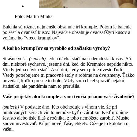
Foto: Martin Minka
Balenia sú rôzne, najmenšie obsahuje tri krumple. Potom je balenie
po šesť a dvanásť kusov. Najväčšie obsahuje dvadsaťštyri kusov a
voláme ho "vrece krumpľov".
A koľko krumpľov sa vyrobilo od začiatku výroby?
Strašne veľa.
(smiech)
Jedna dávka stačí na sedemdesiat kusov. Sú
dni, niektoré sychravé, jesenné dni, keď do Kremnice nepríde nikto.
Vtedy jedna dávka stačí. A sú dni, kedy sem príde dvesto ľudí.
Vtedy potrebujeme tri pracovné stoly a robíme na dve zmeny. Ťažko
povedať, koľko presne to bolo. Vždy som chcel spraviť nejakú
štatistiku, ale pandémia nám to prerušila.
Vaše projekty ako krumple a víno tvoria priamo vaše živobytie?
(smiech)
V podstate áno. Kto obchoduje s vínom vie, že pri
limitovaných sériách vín to nemôže byť o zárobku. Keď urobíme
šesťsto alebo tisíc fliaš z ročníka, z toho nemôžete zarobiť. Musíte
znovu investovať. Kúpiť nové fľaše, etikety. Čiže je to kolobeh o
vášni.