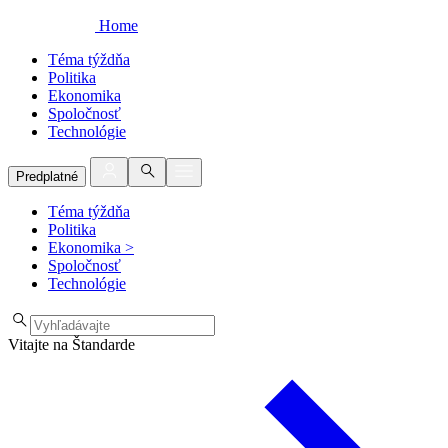
Home
Téma týždňa
Politika
Ekonomika
Spoločnosť
Technológie
Predplatné
Téma týždňa
Politika
Ekonomika
>
Spoločnosť
Technológie
Vitajte na Štandarde