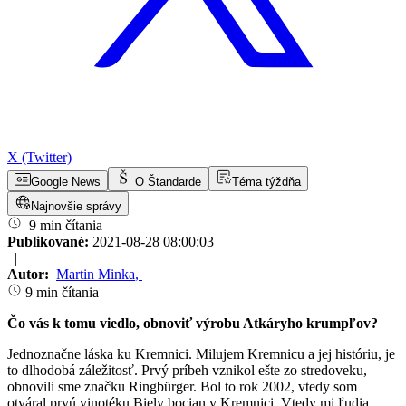
X (Twitter)
Google News
O Štandarde
Téma týždňa
Najnovšie správy
9 min čítania
Publikované:
2021-08-28 08:00:03
|
Autor:
Martin Minka
,
9 min čítania
Čo vás k tomu viedlo, obnoviť výrobu Atkáryho krumpľov?
Jednoznačne láska ku Kremnici. Milujem Kremnicu a jej históriu, je
to dlhodobá záležitosť. Prvý príbeh vznikol ešte zo stredoveku,
obnovili sme značku Ringbürger. Bol to rok 2002, vtedy som
otváral prvú vinotéku Biely bocian v Kremnici. Vtedy mi ľudia