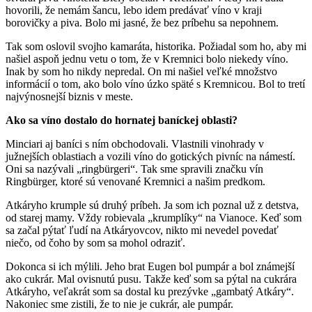
hovorili, že nemám šancu, lebo idem predávať víno v kraji
borovičky a piva. Bolo mi jasné, že bez príbehu sa nepohnem.
Tak som oslovil svojho kamaráta, historika. Požiadal som ho, aby mi
našiel aspoň jednu vetu o tom, že v Kremnici bolo niekedy víno.
Inak by som ho nikdy nepredal. On mi našiel veľké množstvo
informácií o tom, ako bolo víno úzko späté s Kremnicou. Bol to tretí
najvýnosnejší biznis v meste.
Ako sa víno dostalo do hornatej baníckej oblasti?
Minciari aj baníci s ním obchodovali. Vlastnili vinohrady v
južnejších oblastiach a vozili víno do gotických pivníc na námestí.
Oni sa nazývali „ringbürgeri“. Tak sme spravili značku vín
Ringbürger, ktoré sú venované Kremnici a našim predkom.
Atkáryho krumple sú druhý príbeh. Ja som ich poznal už z detstva,
od starej mamy. Vždy robievala „krumplíky“ na Vianoce. Keď som
sa začal pýtať ľudí na Atkáryovcov, nikto mi nevedel povedať
niečo, od čoho by som sa mohol odraziť.
Dokonca si ich mýlili. Jeho brat Eugen bol pumpár a bol známejší
ako cukrár. Mal ovisnutú pusu. Takže keď som sa pýtal na cukrára
Atkáryho, veľakrát som sa dostal ku prezývke „gambatý Atkáry“.
Nakoniec sme zistili, že to nie je cukrár, ale pumpár.