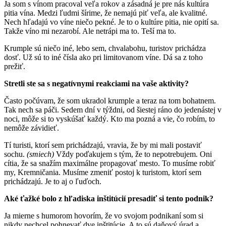
Ja som s vínom pracoval veľa rokov a zásadná je pre nás kultúra
pitia vína. Medzi ľudmi šírime, že nemajú piť veľa, ale kvalitné.
Nech hľadajú vo víne niečo pekné. Je to o kultúre pitia, nie opití sa.
Takže víno mi nezarobí. Ale netrápi ma to. Teší ma to.
Krumple sú niečo iné, lebo sem, chvalabohu, turistov prichádza
dosť. Už sú to iné čísla ako pri limitovanom víne. Dá sa z toho
prežiť.
Stretli ste sa s negatívnymi reakciami na vaše aktivity?
Často počúvam, že som ukradol krumple a teraz na tom bohatnem.
Tak nech sa páči. Sedem dní v týždni, od šiestej ráno do jedenástej v
noci, môže si to vyskúšať každý. Kto ma pozná a vie, čo robím, to
nemôže závidieť.
Tí turisti, ktorí sem prichádzajú, vravia, že by mi mali postaviť
sochu.
(smiech)
Vždy poďakujem s tým, že to nepotrebujem. Oni
cítia, že sa snažím maximálne propagovať mesto. To musíme robiť
my, Kremničania. Musíme zmeniť postoj k turistom, ktorí sem
prichádzajú. Je to aj o ľuďoch.
Aké ťažké bolo z hľadiska inštitúcií presadiť si tento podnik?
Ja mierne s humorom hovorím, že vo svojom podnikaní som si
nikdy nechcel pohnevať dve inštitúcie. A to sú daňový úrad a