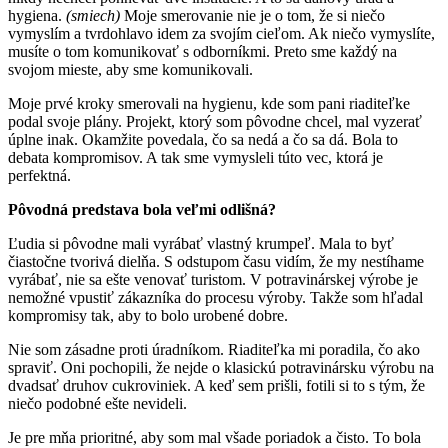
hygiena.
(smiech)
Moje smerovanie nie je o tom, že si niečo
vymyslím a tvrdohlavo idem za svojím cieľom. Ak niečo vymyslíte,
musíte o tom komunikovať s odborníkmi. Preto sme každý na
svojom mieste, aby sme komunikovali.
Moje prvé kroky smerovali na hygienu, kde som pani riaditeľke
podal svoje plány. Projekt, ktorý som pôvodne chcel, mal vyzerať
úplne inak. Okamžite povedala, čo sa nedá a čo sa dá. Bola to
debata kompromisov. A tak sme vymysleli túto vec, ktorá je
perfektná.
Pôvodná predstava bola veľmi odlišná?
Ľudia si pôvodne mali vyrábať vlastný krumpeľ. Mala to byť
čiastočne tvorivá dielňa. S odstupom času vidím, že my nestíhame
vyrábať, nie sa ešte venovať turistom. V potravinárskej výrobe je
nemožné vpustiť zákazníka do procesu výroby. Takže som hľadal
kompromisy tak, aby to bolo urobené dobre.
Nie som zásadne proti úradníkom. Riaditeľka mi poradila, čo ako
spraviť. Oni pochopili, že nejde o klasickú potravinársku výrobu na
dvadsať druhov cukroviniek. A keď sem prišli, fotili si to s tým, že
niečo podobné ešte nevideli.
Je pre mňa prioritné, aby som mal všade poriadok a čisto. To bola