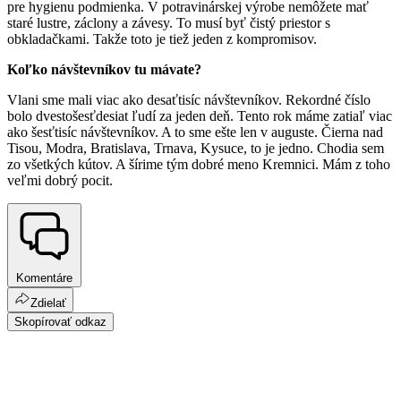
pre hygienu podmienka. V potravinárskej výrobe nemôžete mať
staré lustre, záclony a závesy. To musí byť čistý priestor s
obkladačkami. Takže toto je tiež jeden z kompromisov.
Koľko návštevníkov tu mávate?
Vlani sme mali viac ako desaťtisíc návštevníkov. Rekordné číslo
bolo dvestošesťdesiat ľudí za jeden deň. Tento rok máme zatiaľ viac
ako šesťtisíc návštevníkov. A to sme ešte len v auguste. Čierna nad
Tisou, Modra, Bratislava, Trnava, Kysuce, to je jedno. Chodia sem
zo všetkých kútov. A šírime tým dobré meno Kremnici. Mám z toho
veľmi dobrý pocit.
Komentáre
Zdielať
Skopírovať odkaz