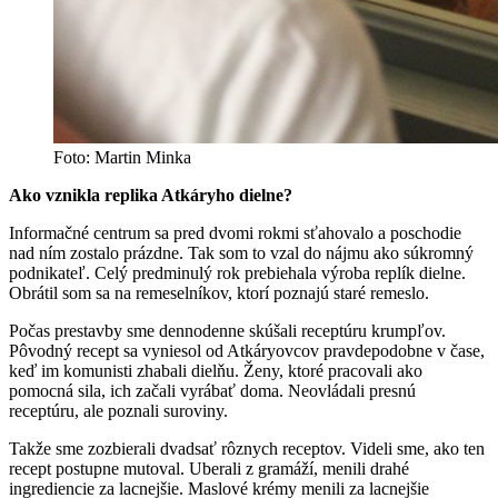
Foto: Martin Minka
Ako
vznikla replika Atkáryho dielne
?
Informačné centrum sa pred dvomi rokmi sťahovalo a poschodie
nad ním zostalo prázdne. Tak som to vzal do nájmu ako súkromný
podnikateľ. Celý predminulý rok prebiehala výroba replík dielne.
Obrátil som sa na remeselníkov, ktorí poznajú staré remeslo.
Počas prestavby sme dennodenne skúšali receptúru krumpľov.
Pôvodný recept sa vyniesol od Atkáryovcov pravdepodobne v čase,
keď im komunisti zhabali dielňu. Ženy, ktoré pracovali ako
pomocná sila, ich začali vyrábať doma. Neovládali presnú
receptúru, ale poznali suroviny.
Takže sme zozbierali dvadsať rôznych receptov. Videli sme, ako ten
recept postupne mutoval. Uberali z gramáží, menili drahé
ingrediencie za lacnejšie. Maslové krémy menili za lacnejšie