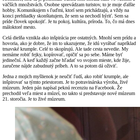
väčších množstvách. Osobne sprevádzam turistov, to je moje ďalšie
hobby. Komunikujem s ľuďmi, ktorí sem prichádzajú, a vždy na
konci prehliadky skonštatujem, že sem sa nechodí hýriť. Sem sa
príde človek upokojiť. Je tu pokoj, kultúra, príroda. To, čo má dnes
máloktoré mesto.
Celá dielňa vznikla ako inšpirácia pre ostatných. Mnohí sem prídu a
hovoria, ako je dobre, že im to ukazujeme, že idú vyrábať napríklad
trnavské krumple. Celé to skopírujú. Ale tade cesta nevedie. My
nemáme robiť fejky, kopírovať, opičiť sa po sebe. Máme byť
jedineční. A keď každý začne hľadať vo svojom mieste, kde žije,
zaručene nájde zabudnutý príbeh. A to sa potom dá oživiť.
Jedna z mojich myšlienok je neučiť ľudí, ako robiť krumple, ale
inšpirovať sa týmto priestorom. Je to potravinárska výroba, živé
múzeum. Jeden pán napísal peknú recenziu na Facebook. Že
prechodil veľa miest a múzeí, no takto si predstavuje nové múzeum
21. storočia. Je to živé múzeum.