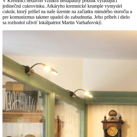
V Kremnici nedávno vznikol nenápadný podnik vyrábajúci
jedinečnú cukrovinku. Atkáryho kremnické krumple vymyslel
cukrár, ktorý prišiel na naše územie na začiatku minulého storočia a
pre komunizmus takmer upadol do zabudnutia. Jeho príbeh i dielo
sa rozhodol oživiť lokálpatriot Martin Varhaňovský.