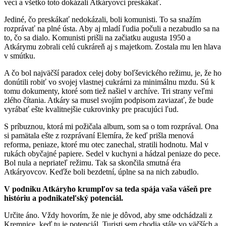
vecí a všetko toto dokázali Atkáryovci preskákať.
Jediné, čo preskákať nedokázali, boli komunisti. To sa snažím
rozprávať na plné ústa. Aby aj mladí ľudia počuli a nezabudlo sa na
to, čo sa dialo. Komunisti prišli na začiatku augusta 1950 a
Atkárymu zobrali celú cukráreň aj s majetkom. Zostala mu len hlava
v smútku.
A čo bol najväčší paradox celej doby boľševického režimu, je, že ho
donútili robiť vo svojej vlastnej cukrárni za minimálnu mzdu. Sú k
tomu dokumenty, ktoré som tiež našiel v archíve. Tri strany veľmi
zlého čítania. Atkáry sa musel svojím podpisom zaviazať, že bude
vyrábať ešte kvalitnejšie cukrovinky pre pracujúci ľud.
S príbuznou, ktorá mi požičala album, som sa o tom rozprával. Ona
si pamätala ešte z rozprávaní Elemíra, že keď prišla menová
reforma, peniaze, ktoré mu otec zanechal, stratili hodnotu. Mal v
rukách obyčajné papiere. Sedel v kuchyni a hádzal peniaze do pece.
Bol nula a nepriateľ režimu. Tak sa skončila smutná éra
Atkáryovcov. Keďže boli bezdetní, úplne sa na nich zabudlo.
V podniku Atkáryho krumpľov sa teda spája vaša vášeň pre
históriu a podnikateľský potenciál.
Určite áno. Vždy hovorím, že nie je dôvod, aby sme odchádzali z
Kremnice, keď tu je potenciál. Turisti sem chodia stále vo väčších a