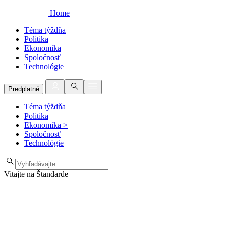
Home
Téma týždňa
Politika
Ekonomika
Spoločnosť
Technológie
Predplatné
Téma týždňa
Politika
Ekonomika
>
Spoločnosť
Technológie
Vitajte na Štandarde