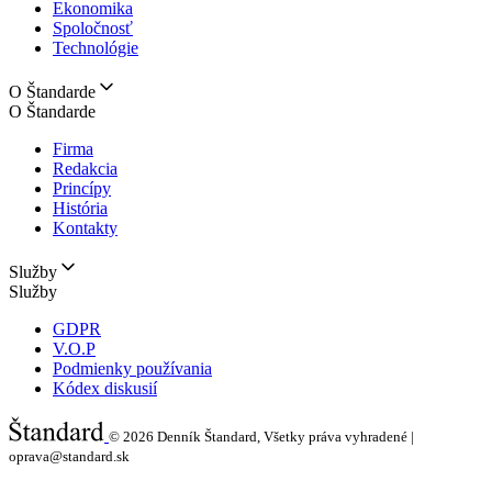
Ekonomika
Spoločnosť
Technológie
O Štandarde
O Štandarde
Firma
Redakcia
Princípy
História
Kontakty
Služby
Služby
GDPR
V.O.P
Podmienky používania
Kódex diskusií
© 2026
Denník Štandard, Všetky práva vyhradené |
oprava@standard.sk