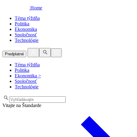
Home
Téma týždňa
Politika
Ekonomika
Spoločnosť
Technológie
Predplatné
Téma týždňa
Politika
Ekonomika
>
Spoločnosť
Technológie
Vitajte na Štandarde