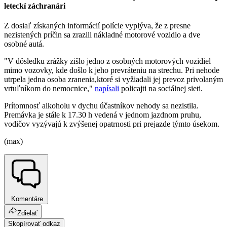
leteckí záchranári
Z dosiaľ získaných informácií polície vyplýva, že z presne
nezistených príčin sa zrazili nákladné motorové vozidlo a dve
osobné autá.
"V dôsledku zrážky zišlo jedno z osobných motorových vozidiel
mimo vozovky, kde došlo k jeho prevráteniu na strechu. Pri nehode
utrpela jedna osoba zranenia,ktoré si vyžiadali jej prevoz privolaným
vrtuľníkom do nemocnice,"
napísali
policajti na sociálnej sieti.
Prítomnosť alkoholu v dychu účastníkov nehody sa nezistila.
Premávka je stále k 17.30 h vedená v jednom jazdnom pruhu,
vodičov vyzývajú k zvýšenej opatrnosti pri prejazde týmto úsekom.
(max)
Komentáre
Zdielať
Skopírovať odkaz