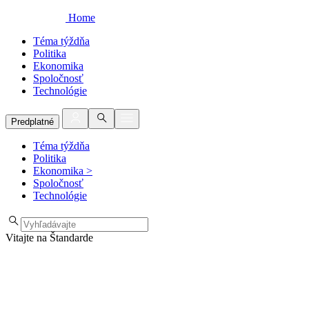
Home
Téma týždňa
Politika
Ekonomika
Spoločnosť
Technológie
Predplatné
Téma týždňa
Politika
Ekonomika
>
Spoločnosť
Technológie
Vitajte na Štandarde