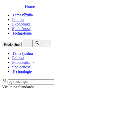
Home
Téma týždňa
Politika
Ekonomika
Spoločnosť
Technológie
Predplatné
Téma týždňa
Politika
Ekonomika
>
Spoločnosť
Technológie
Vitajte na Štandarde