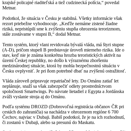
krajské policajné riaditeľská a tiež cudzinecká polícia,“ povedal
Metnar.
Podotkol, že situácia v Česku je stabilná. Všetky informácie však
rezort priebežne vyhodnocuje. „Keďže nemáme zistené žiadne
riziká, nepristúpili sme k zvýšeniu stupňa ohrozenia terorizmom,
stále zostávame v stupni B,“ dodal Metnar.
Tento systém, ktorý vlani revidovala bývalá vláda, má štyri stupne
(A-D), pričom stupeň B predstavuje úroveň mierneho rizika. Ide o
stav, keď nie je známa konkrétna hrozba teroristických aktivít na
území Českej republiky, no došlo k výraznému zhoršeniu
medzinárodnej situácie, ktorá by mohla bezpečnostnú situáciu v
Česku ovplyvniť. Je pri ňom potrebné dbať na zvýšenú ostražitosť.
Vláda zároveň pripravuje repatriačné lety. Do Ománu zatiaľ let
neplánuje, snaží sa však zabezpečiť odlety prostredníctvom
spoločnosti Smartwings. Po návrate lietadiel z Egypta a Jordánska
zváži vyslanie stroja aj do Ománu.
Podľa systému DROZD (Dobrovoľná registrácia občanov ČR pri
cestách do zahraničia) sa nachádza v ohrozenom regióne 6 700
Čechov, najviac v Dubaji. Babiš podotkol, že je na ich rozhodnutí,
či zostanú v Dubaji, alebo sa presunú do Maskatu.