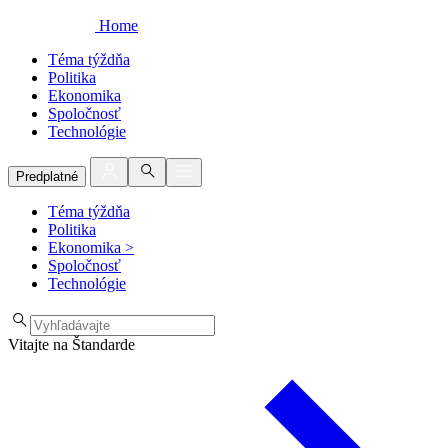
Home
Téma týždňa
Politika
Ekonomika
Spoločnosť
Technológie
Predplatné
Téma týždňa
Politika
Ekonomika
>
Spoločnosť
Technológie
Vitajte na Štandarde