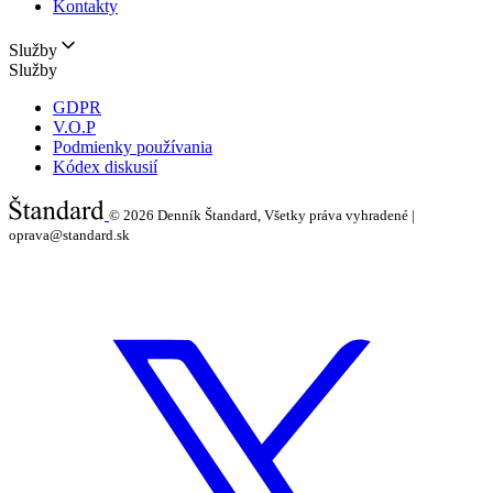
Kontakty
Služby
Služby
GDPR
V.O.P
Podmienky používania
Kódex diskusií
© 2026
Denník Štandard, Všetky práva vyhradené |
oprava@standard.sk