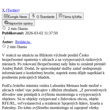
X (Twitter)
Google News
O Štandarde
Téma týždňa
Najnovšie správy
2 min čítania
Publikované:
2026-03-02 11:37:50
|
Autor:
Redakcia
,
2 min čítania
V reakcii na situáciu na Blízkom východe posilní Česko
bezpečnostné opatrenia v uliciach a na vytypovaných rizikových
miestach. Po rokovaní Bezpečnostnej rady štátu to oznámil premiér
Andrej Babiš. Dodal, že spravodajské služby zatiaľ nedisponujú
informáciami o konkrétnej hrozbe, napriek tomu dôjde napríklad k
posilneniu policajných hliadok.
Podľa českého ministra vnútra Lubomíra Metnara bude možné v
uliciach vidieť viac policajtov s dlhými zbraňami. „Z preventívnych
dôvodov sme pristúpili k zvýšeniu monitoringu u vytypovaných
objektov. Sú to objekty vytypované s židovskou obcou, objekt
RFE/RL, veľvyslanectvá a rezidencie Spojených štátov, Izraela a
Palestíny. Do tohto zvýšeného monitoringu sú zapojené všetky