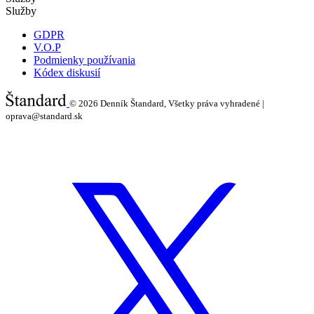
Služby
GDPR
V.O.P
Podmienky používania
Kódex diskusií
© 2026
Denník Štandard, Všetky práva vyhradené |
oprava@standard.sk