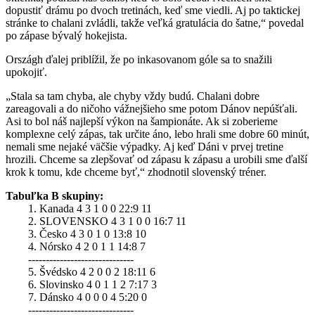
dopustiť drámu po dvoch tretinách, keď sme viedli. Aj po taktickej
stránke to chalani zvládli, takže veľká gratulácia do šatne,“ povedal
po zápase bývalý hokejista.
Országh ďalej priblížil, že po inkasovanom góle sa to snažili
upokojiť.
„Stala sa tam chyba, ale chyby vždy budú. Chalani dobre
zareagovali a do ničoho vážnejšieho sme potom Dánov nepúšťali.
Asi to bol náš najlepší výkon na šampionáte. Ak si zoberieme
komplexne celý zápas, tak určite áno, lebo hrali sme dobre 60 minút,
nemali sme nejaké väčšie výpadky. Aj keď Dáni v prvej tretine
hrozili. Chceme sa zlepšovať od zápasu k zápasu a urobili sme ďalší
krok k tomu, kde chceme byť,“ zhodnotil slovenský tréner.
Tabuľka B skupiny:
1. Kanada 4 3 1 0 0 22:9 11
2. SLOVENSKO 4 3 1 0 0 16:7 11
3. Česko 4 3 0 1 0 13:8 10
4. Nórsko 4 2 0 1 1 14:8 7
------------------------------
5. Švédsko 4 2 0 0 2 18:11 6
6. Slovinsko 4 0 1 1 2 7:17 3
7. Dánsko 4 0 0 0 4 5:20 0
------------------------------