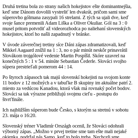
Druhá tretina bola zo strany našich hokejistov ešte dominantnejšia,
keď sme Dánom dovolili vystreliť len dvakrát, pričom sami sme
súperovho gólmana zasypali 16 strelami. Z tých sa ujali dve, keď
svoje šance premenili Adam Liška a Oliver Okuliar. Gól na 3 : 0
musel pritom potvrdiť až videorozhodca po naliehaní slovenských
hokejistov, ktorí ho našli zapadnutý v bránke.
V úvode záverečnej tretiny síce Dáni zápas zdramatizovali, keď
Mikkel Aagaard znížil na 1 : 3, no o pár minút neskôr prinavrátil
Slovákom trojgólové vedenie Martin Pospíšil. Skóre uzavrel na
konečných 5 : 1 v 54. minúte Sebastian Čederle. Slováci svojho
súpera prestrieľali pomerom 44 : 14.
Po štyroch zápasoch tak majú slovenskí hokejisti na svojom konte
11 bodov z 12 možných a v tabuľke B skupiny im aktuálne patrí 2.
miesto za vedúcou Kanadou, ktorá však má rovnaký počet bodov.
Slováci sa tak výrazne približujú svojmu cieľu - postupu do
štvrťfinále.
Ich najbližším súperom bude Česko, s ktorým sa stretnú v sobotu
23. mája o 16:20.
Slovenský tréner Vladimír Országh ocenil, že Slováci odohrali
výborný zápas. „Možno v prvej tretine sme tam ešte mali nejaké
okienka, podržal nás Samo, keď to bolo treba. Nechceli sme