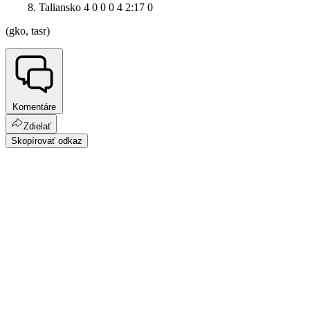
8. Taliansko 4 0 0 0 4 2:17 0
(gko, tasr)
Komentáre
Zdielať
Skopírovať odkaz