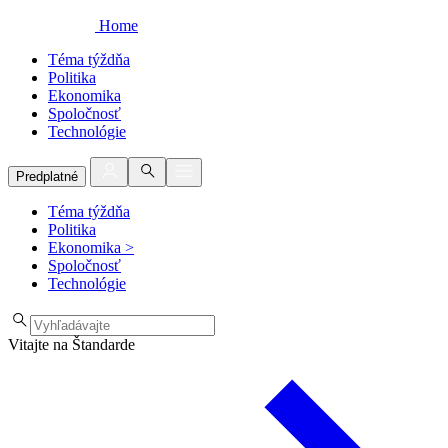
Home
Téma týždňa
Politika
Ekonomika
Spoločnosť
Technológie
Predplatné
Téma týždňa
Politika
Ekonomika
>
Spoločnosť
Technológie
Vitajte na Štandarde