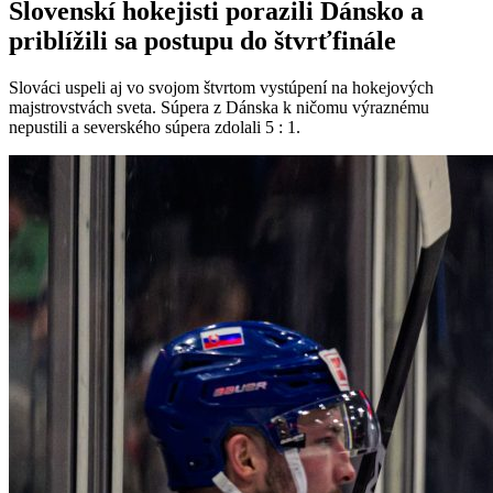
Slovenskí hokejisti porazili Dánsko a
priblížili sa postupu do štvrťfinále
Slováci uspeli aj vo svojom štvrtom vystúpení na hokejových
majstrovstvách sveta. Súpera z Dánska k ničomu výraznému
nepustili a severského súpera zdolali 5 : 1.