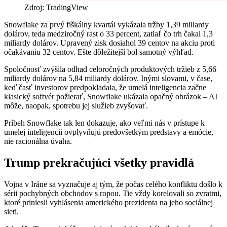
Zdroj: TradingView
Snowflake za prvý fiškálny kvartál vykázala tržby 1,39 miliardy
dolárov, teda medziročný rast o 33 percent, zatiaľ čo trh čakal 1,3
miliardy dolárov. Upravený zisk dosiahol 39 centov na akciu proti
očakávaniu 32 centov. Ešte dôležitejší bol samotný výhľad.
Spoločnosť zvýšila odhad celoročných produktových tržieb z 5,66
miliardy dolárov na 5,84 miliardy dolárov. Inými slovami, v čase,
keď časť investorov predpokladala, že umelá inteligencia začne
klasický softvér požierať, Snowflake ukázala opačný obrázok – AI
môže, naopak, spotrebu jej služieb zvyšovať.
Príbeh Snowflake tak len dokazuje, ako veľmi nás v prístupe k
umelej inteligencii ovplyvňujú predovšetkým predstavy a emócie,
nie racionálna úvaha.
Trump prekračujúci všetky pravidlá
Vojna v Iráne sa vyznačuje aj tým, že počas celého konfliktu došlo k
sérii pochybných obchodov s ropou. Tie vždy korelovali so zvratmi,
ktoré priniesli vyhlásenia amerického prezidenta na jeho sociálnej
sieti.