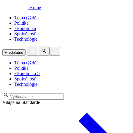
Home
Téma týždňa
Politika
Ekonomika
Spoločnosť
Technológie
Predplatné
Téma týždňa
Politika
Ekonomika
>
Spoločnosť
Technológie
Vitajte na Štandarde