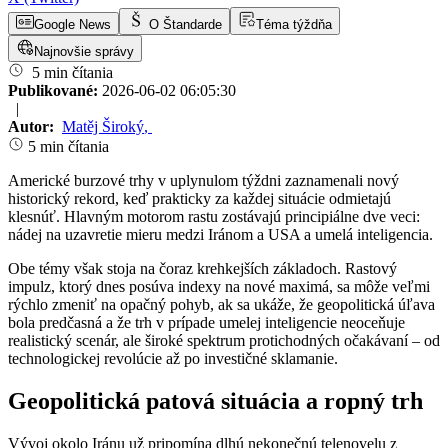
Google News
O Štandarde
Téma týždňa
Najnovšie správy
5 min čítania
Publikované:
2026-06-02 06:05:30
|
Autor:
Matěj Široký
,
5 min čítania
Americké burzové trhy v uplynulom týždni zaznamenali nový
historický rekord, keď prakticky za každej situácie odmietajú
klesnúť. Hlavným motorom rastu zostávajú principiálne dve veci:
nádej na uzavretie mieru medzi Iránom a USA a umelá inteligencia.
Obe témy však stoja na čoraz krehkejších základoch. Rastový
impulz, ktorý dnes posúva indexy na nové maximá, sa môže veľmi
rýchlo zmeniť na opačný pohyb, ak sa ukáže, že geopolitická úľava
bola predčasná a že trh v prípade umelej inteligencie neoceňuje
realistický scenár, ale široké spektrum protichodných očakávaní – od
technologickej revolúcie až po investičné sklamanie.
Geopolitická patová situácia a ropný trh
Vývoj okolo Iránu už pripomína dlhú nekonečnú telenovelu z