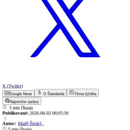
X (Twitter)
Google News
O Štandarde
Téma týždňa
Najnovšie správy
5 min čítania
Publikované:
2026-06-02 06:05:30
|
Autor:
Matěj Široký
,
5 min čítania