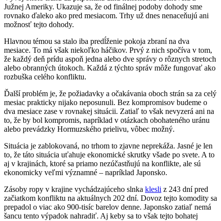
Južnej Ameriky. Ukazuje sa, že od finálnej podoby dohody sme
rovnako ďaleko ako pred mesiacom. Trhy už dnes nenaceňujú ani
možnosť tejto dohody.
Hlavnou témou sa stalo iba predĺženie pokoja zbraní na dva
mesiace. To má však niekoľko háčikov. Prvý z nich spočíva v tom,
že každý deň prídu aspoň jedna alebo dve správy o rôznych stretoch
alebo obranných útokoch. Každá z týchto správ môže fungovať ako
rozbuška celého konfliktu.
Ďalší problém je, že požiadavky a očakávania oboch strán sa za celý
mesiac prakticky nijako neposunuli. Bez kompromisov budeme o
dva mesiace zase v rovnakej situácii. Zatiaľ to však nevyzerá ani na
to, že by bol kompromis, napríklad v otázkach obohateného uránu
alebo prevádzky Hormuzského prielivu, vôbec možný.
Situácia je zablokovaná, no trhom to zjavne neprekáža. Jasné je len
to, že táto situácia uťahuje ekonomické skrutky všade po svete. A to
aj v krajinách, ktoré sa priamo nezúčastňujú na konflikte, ale sú
ekonomicky veľmi významné – napríklad Japonsko.
Zásoby ropy v krajine vychádzajúceho slnka
klesli
z 243 dní pred
začiatkom konfliktu na aktuálnych 202 dní. Dovoz tejto komodity sa
prepadol o viac ako 900-tisíc barelov denne. Japonsko zatiaľ nemá
šancu tento výpadok nahradiť. Aj keby sa to však tejto bohatej