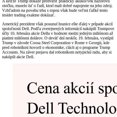
A keďže Trump dokáže predviesť prakticky akúkoľvek názorovú
otočku, muselo ísť o ľudí, ktorí mali dobré napojenie na jeho zdroj.
Vzhľadom na povahu trhu s ropou však bude veľmi ťažké tento
insider trading exaktne dokázať.
Americký prezident však posunul hranice ešte ďalej v prípade akcií
spoločnosti Dell. Podľa zverejnených informácií
nakúpili
Trumpove
účty 10. februára akcie Dellu v hodnote medzi jedným miliónom až
piatimi miliónmi dolárov. O deväť dní neskôr, 19. februára, vystúpil
Trump v závode Coosa Steel Corporation v Rome v Georgii, kde
pred robotníkmi hovoril o ekonomike, clách aj o programe Trump
Accounts. Na záver prejavu dal robotníkom netypickú radu, aby si
nakúpili akcie Dell.