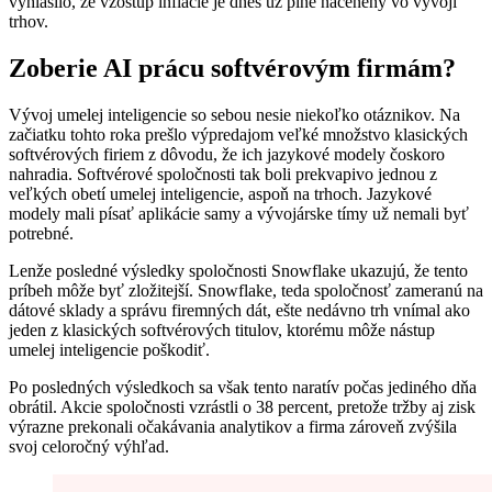
vyhlásilo, že vzostup inflácie je dnes už plne nacenený vo vývoji
trhov.
Zoberie AI prácu softvérovým firmám?
Vývoj umelej inteligencie so sebou nesie niekoľko otáznikov. Na
začiatku tohto roka prešlo výpredajom veľké množstvo klasických
softvérových firiem z dôvodu, že ich jazykové modely čoskoro
nahradia. Softvérové spoločnosti tak boli prekvapivo jednou z
veľkých obetí umelej inteligencie, aspoň na trhoch. Jazykové
modely mali písať aplikácie samy a vývojárske tímy už nemali byť
potrebné.
Lenže posledné výsledky spoločnosti Snowflake ukazujú, že tento
príbeh môže byť zložitejší. Snowflake, teda spoločnosť zameranú na
dátové sklady a správu firemných dát, ešte nedávno trh vnímal ako
jeden z klasických softvérových titulov, ktorému môže nástup
umelej inteligencie poškodiť.
Po posledných výsledkoch sa však tento naratív počas jediného dňa
obrátil. Akcie spoločnosti vzrástli o 38 percent, pretože tržby aj zisk
výrazne prekonali očakávania analytikov a firma zároveň zvýšila
svoj celoročný výhľad.