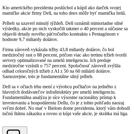
Kto amerického prezidenta poslúchol a kúpil ako darček svojej
mamičke akcie firmy Dell, na toho dnes môže byť mamička hrdá.
Príbeh sa uzavrel minulý týždeň. Dell oznámil mimoriadne silné
výsledky, akcie po nich vyskočili takmer o 40 percent a súčasne sa
objavili detaily nového päťročného kontraktu s Pentagónom v
hodnote 9,7 miliardy dolárov.
Firma zároveň vykázala tržby 43,8 miliardy dolárov, čo bol
medziročný rast o 88 percent, pričom viac ako tretinu tržieb tvorili
servery optimalizované na umelú inteligenciu. Ich predaje
medziročne vzrástli o 757 percent. Spoločnosť zároveň zvýšila
odhad celoročných tržieb z AI z 50 na 60 miliárd dolárov.
Samozrejme, toto je fundamentálne silný príbeh.
Dell sa v očiach trhu mení z výrobcu počítačov na jedného z
hlavných dodávateľov infraštruktúry pre umelú inteligenciu.
Fundamentálna analýza je síce výsostne racionálny prístup k
investovaniu a hospodáreniu Dellu, čo je z tohto pohľadu naozaj
veľmi dobré. No mať v Bielom dome prezidenta, ktorý vám dohodí
tučnú štátnu zákazku a rovno si kúpi vaše akcie, je skrátka iná liga.