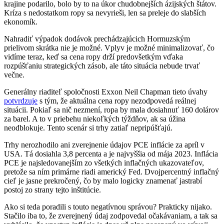
krajine podarilo, bolo by to na úkor chudobnejších ázijských štátov.
Kríza s nedostatkom ropy sa nevyrieši, len sa preleje do slabších
ekonomík.
Nahradiť výpadok dodávok prechádzajúcich Hormuzským
prielivom skrátka nie je možné. Vplyv je možné minimalizovať, čo
vidíme teraz, keď sa cena ropy drží predovšetkým vďaka
rozpúšťaniu strategických zásob, ale táto situácia nebude trvať
večne.
Generálny riaditeľ spoločnosti Exxon Neil Chapman tieto úvahy
potvrdzuje
s tým, že aktuálna cena ropy nezodpovedá reálnej
situácii. Pokiaľ sa nič nezmení, ropa by mala dosiahnuť 160 dolárov
za barel. A to v priebehu niekoľkých týždňov, ak sa úžina
neodblokuje. Tento scenár si trhy zatiaľ nepripúšťajú.
Trhy nerozhodilo ani zverejnenie údajov PCE inflácie za apríl v
USA. Tá dosiahla 3,8 percenta a je najvyššia od mája 2023. Inflácia
PCE je najsledovanejším zo všetkých inflačných ukazovateľov,
pretože sa ním primárne riadi americký Fed. Dvojpercentný inflačný
cieľ je jasne prekročený, čo by malo logicky znamenať jastrabí
postoj zo strany tejto inštitúcie.
Ako si teda poradili s touto negatívnou správou? Prakticky nijako.
Stačilo iba to, že zverejnený údaj zodpovedal očakávaniam, a tak sa