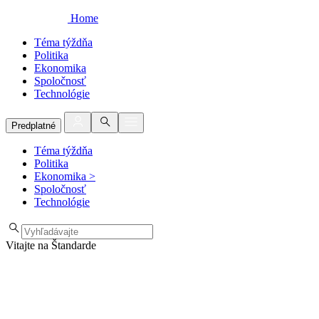
Home
Téma týždňa
Politika
Ekonomika
Spoločnosť
Technológie
Predplatné
Téma týždňa
Politika
Ekonomika
>
Spoločnosť
Technológie
Vitajte na Štandarde