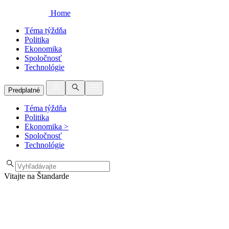
Home
Téma týždňa
Politika
Ekonomika
Spoločnosť
Technológie
Predplatné
Téma týždňa
Politika
Ekonomika
>
Spoločnosť
Technológie
Vitajte na Štandarde