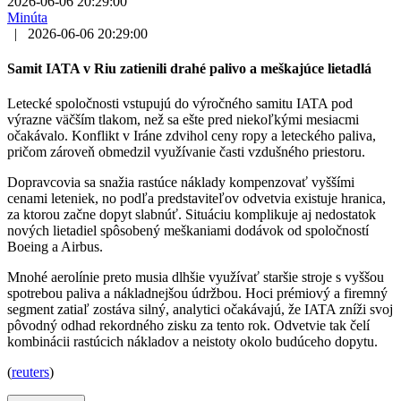
2026-06-06 20:29:00
Minúta
|
2026-06-06 20:29:00
Samit IATA v Riu zatienili drahé palivo a meškajúce lietadlá
Letecké spoločnosti vstupujú do výročného samitu IATA pod
výrazne väčším tlakom, než sa ešte pred niekoľkými mesiacmi
očakávalo. Konflikt v Iráne zdvihol ceny ropy a leteckého paliva,
pričom zároveň obmedzil využívanie časti vzdušného priestoru.
Dopravcovia sa snažia rastúce náklady kompenzovať vyššími
cenami leteniek, no podľa predstaviteľov odvetvia existuje hranica,
za ktorou začne dopyt slabnúť. Situáciu komplikuje aj nedostatok
nových lietadiel spôsobený meškaniami dodávok od spoločností
Boeing a Airbus.
Mnohé aerolínie preto musia dlhšie využívať staršie stroje s vyššou
spotrebou paliva a nákladnejšou údržbou. Hoci prémiový a firemný
segment zatiaľ zostáva silný, analytici očakávajú, že IATA zníži svoj
pôvodný odhad rekordného zisku za tento rok. Odvetvie tak čelí
kombinácii rastúcich nákladov a neistoty okolo budúceho dopytu.
(
reuters
)