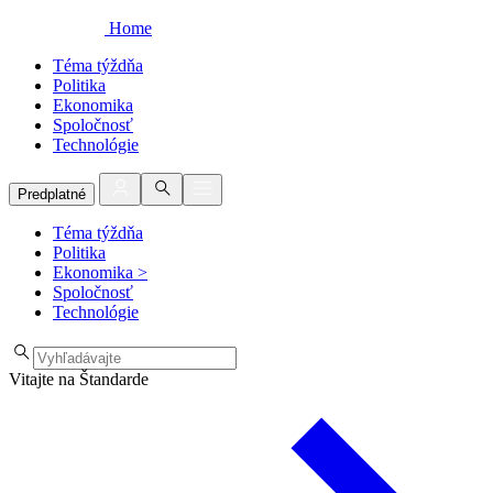
Home
Téma týždňa
Politika
Ekonomika
Spoločnosť
Technológie
Predplatné
Téma týždňa
Politika
Ekonomika
>
Spoločnosť
Technológie
Vitajte na Štandarde