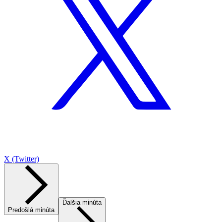
X (Twitter)
Ďalšia minúta
Predošlá minúta