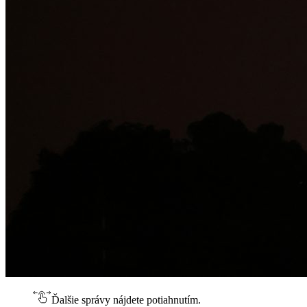
Ďalšie správy nájdete potiahnutím.