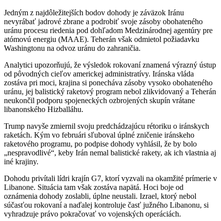
Jedným z najdôležitejších bodov dohody je záväzok Iránu
nevyrábať jadrové zbrane a podrobiť svoje zásoby obohateného
uránu procesu riedenia pod dohľadom Medzinárodnej agentúry pre
atómovú energiu (MAAE). Teherán však odmietol požiadavku
Washingtonu na odvoz uránu do zahraničia.
Analytici upozorňujú, že výsledok rokovaní znamená výrazný ústup
od pôvodných cieľov americkej administratívy. Iránska vláda
zostáva pri moci, krajina si ponecháva zásoby vysoko obohateného
uránu, jej balistický raketový program nebol zlikvidovaný a Teherán
neukončil podporu spojeneckých ozbrojených skupín vrátane
libanonského Hizballáhu.
Trump navyše zmiernil svoju predchádzajúcu rétoriku o iránskych
raketách. Kým vo februári sľuboval úplné zničenie iránskeho
raketového programu, po podpise dohody vyhlásil, že by bolo
„nespravodlivé“, keby Irán nemal balistické rakety, ak ich vlastnia aj
iné krajiny.
Dohodu privítali lídri krajín G7, ktorí vyzvali na okamžité prímerie v
Libanone. Situácia tam však zostáva napätá. Hoci boje od
oznámenia dohody zoslabli, úplne neustali. Izrael, ktorý nebol
súčasťou rokovaní a naďalej kontroluje časť južného Libanonu, si
vyhradzuje právo pokračovať vo vojenských operáciách.