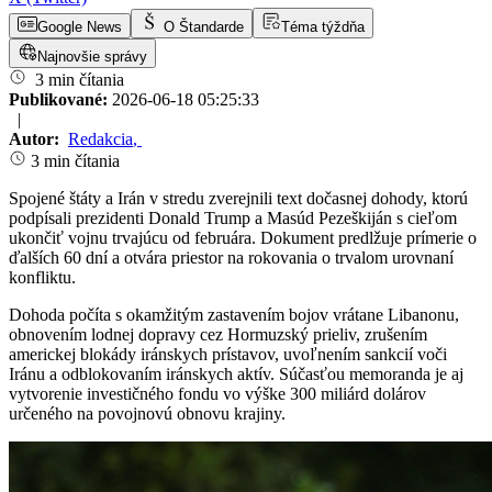
Google News
O Štandarde
Téma týždňa
Najnovšie správy
3 min čítania
Publikované:
2026-06-18 05:25:33
|
Autor:
Redakcia
,
3 min čítania
Spojené štáty a Irán v stredu zverejnili text dočasnej dohody, ktorú
podpísali prezidenti Donald Trump a Masúd Pezeškiján s cieľom
ukončiť vojnu trvajúcu od februára. Dokument predlžuje prímerie o
ďalších 60 dní a otvára priestor na rokovania o trvalom urovnaní
konfliktu.
Dohoda počíta s okamžitým zastavením bojov vrátane Libanonu,
obnovením lodnej dopravy cez Hormuzský prieliv, zrušením
americkej blokády iránskych prístavov, uvoľnením sankcií voči
Iránu a odblokovaním iránskych aktív. Súčasťou memoranda je aj
vytvorenie investičného fondu vo výške 300 miliárd dolárov
určeného na povojnovú obnovu krajiny.