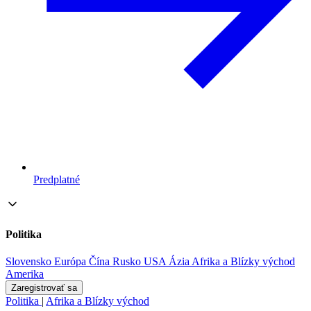
Predplatné
Politika
Slovensko
Európa
Čína
Rusko
USA
Ázia
Afrika a Blízky východ
Amerika
Zaregistrovať sa
Politika
|
Afrika a Blízky východ