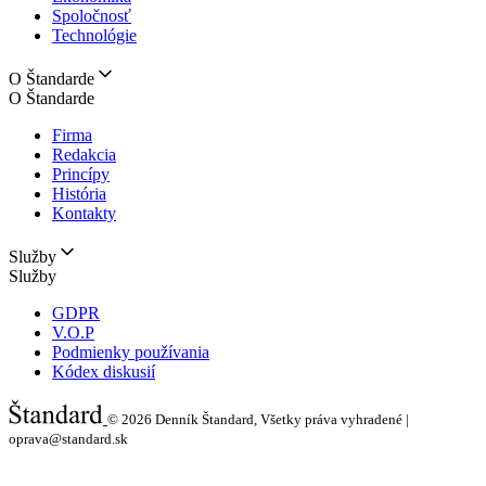
Spoločnosť
Technológie
O Štandarde
O Štandarde
Firma
Redakcia
Princípy
História
Kontakty
Služby
Služby
GDPR
V.O.P
Podmienky používania
Kódex diskusií
© 2026
Denník Štandard, Všetky práva vyhradené |
oprava@standard.sk