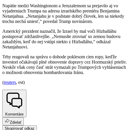
Napätie medzi Washingtonom a Jeruzalemom sa prejavilo aj vo
vyjadreniach Trumpa na adresu izraelského premiéra Benjamina
Netanjahua. „Netanjahu je v podstate dobrý človek, len sa niekedy
trochu nechá uniesť,“ povedal Trump novinárom.
Americký prezident naznačil, že Izrael by mal voči Hizballáhu
postupovať zdržanlivejšie. „Nemusíte zrovnať so zemou budovu
zakaždým, keď do nej vstúpi niekto z Hizballáhu,“ odkázal
Netanjahuovi.
Trhy reagovali na správu o dohode poklesom cien ropy, keďže
investori očakávajú plné obnovenie dopravy cez Hormuzský prieliv.
Neskôr však ceny časť strát vymazali po Trumpových vyhláseniach
o možnosti obnovenia bombardovania Iránu.
(
reuters
, est)
Komentáre
Zdielať
Skopírovať odkaz