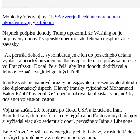
Mohlo by Vás zaujímať
USA zverejnili celé memorandum na
ukončenie vojny s Iránom
Napriek podpisu dohody Trump upozornil, že Washington je
pripravený obnoviť vojenské operácie, ak Teherán nesplní svoje
záväzky.
„Ak porušia dohodu, vybombardujeme ich do posledného detailu,“
vyhlásil americký prezident na tlačovej konferencii počas samitu G7
vo Francúzsku. Dodal, že si želá, aby Irán dohodu dodržiaval a
Iráncov označil za „inteligentných ľudí“.
Iránske vedenie na nové hrozby nereagovalo a prezentovalo dohodu
ako diplomatický úspech. Hlavný iránsky vyjednávač Mohammad
Báker Kálíbáf uviedol, že Teherán rokovaniami získal viac, než by
dosiahol vojenskou cestou.
Vojna sa začala 28. februára po útoku USA a Izraela na Irán.
Konflikt sa rýchlo rozšíril na celý región a podľa dostupných údajov
si vyžiadal viac ako sedemtisíc obetí, prevažne v Iráne a Libanone.
Boje zároveň zvýšili ceny energií a prehĺbili obavy z rastu inflácie a
možných problémov v zásobovaní potravinami.