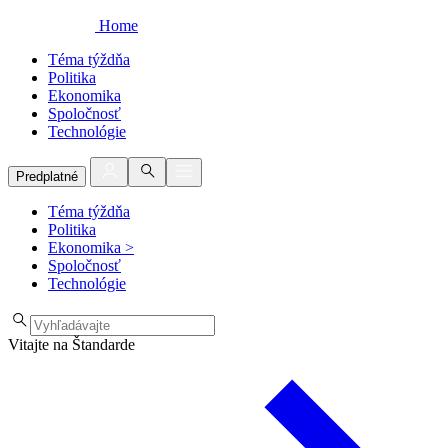
Home
Téma týždňa
Politika
Ekonomika
Spoločnosť
Technológie
Predplatné
Téma týždňa
Politika
Ekonomika
>
Spoločnosť
Technológie
Vitajte na Štandarde