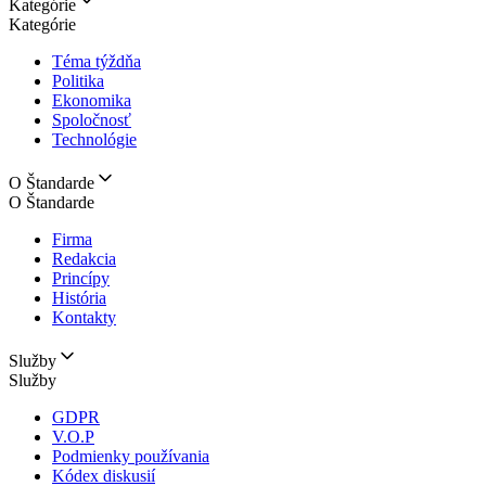
Kategórie
Kategórie
Téma týždňa
Politika
Ekonomika
Spoločnosť
Technológie
O Štandarde
O Štandarde
Firma
Redakcia
Princípy
História
Kontakty
Služby
Služby
GDPR
V.O.P
Podmienky používania
Kódex diskusií