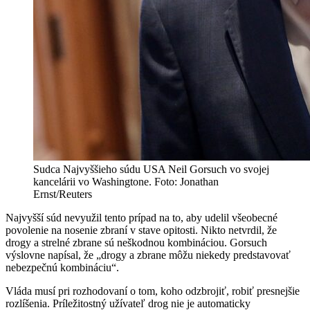
Sudca Najvyššieho súdu USA Neil Gorsuch vo svojej
kancelárii vo Washingtone. Foto: Jonathan
Ernst/Reuters
Najvyšší súd nevyužil tento prípad na to, aby udelil všeobecné
povolenie na nosenie zbraní v stave opitosti. Nikto netvrdil, že
drogy a strelné zbrane sú neškodnou kombináciou. Gorsuch
výslovne napísal, že „drogy a zbrane môžu niekedy predstavovať
nebezpečnú kombináciu“.
Vláda musí pri rozhodovaní o tom, koho odzbrojiť, robiť presnejšie
rozlíšenia. Príležitostný užívateľ drog nie je automaticky