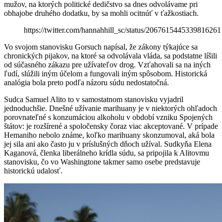
mužov, na ktorých politické dedičstvo sa dnes odvolávame pri
obhajobe druhého dodatku, by sa mohli ocitnúť v ťažkostiach.
https://twitter.com/hannahhill_sc/status/2067615445339816261
Vo svojom stanovisku Gorsuch napísal, že zákony týkajúce sa
chronických pijakov, na ktoré sa odvolávala vláda, sa podstatne líšili
od súčasného zákazu pre užívateľov drog. Vzťahovali sa na iných
ľudí, slúžili iným účelom a fungovali iným spôsobom. Historická
analógia bola preto podľa názoru súdu nedostatočná.
Sudca Samuel Alito to v samostatnom stanovisku vyjadril
jednoduchšie. Dnešné užívanie marihuany je v niektorých ohľadoch
porovnateľné s konzumáciou alkoholu v období vzniku Spojených
štátov: je rozšírené a spoločensky čoraz viac akceptované. V prípade
Hemaniho nebolo známe, koľko marihuany skonzumoval, aká bola
jej sila ani ako často ju v príslušných dňoch užíval. Sudkyňa Elena
Kaganová, členka liberálneho krídla súdu, sa pripojila k Alitovmu
stanovisku, čo vo Washingtone takmer samo osebe predstavuje
historickú udalosť.