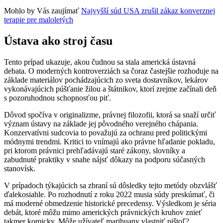
Mohlo by Vás zaujímať
Najvyšší súd USA zrušil zákaz konverznej
terapie pre maloletých
Ústava ako stroj času
Tento prípad ukazuje, akou čudnou sa stala americká ústavná
debata. O moderných kontroverziách sa čoraz častejšie rozhoduje na
základe materiálov pochádzajúcich zo sveta dostavníkov, lekárov
vykonávajúcich púšťanie žilou a štátnikov, ktorí zrejme začínali deň
s pozoruhodnou schopnosťou piť.
Dôvod spočíva v originalizme, právnej filozofii, ktorá sa snaží určiť
význam ústavy na základe jej pôvodného verejného chápania.
Konzervatívni sudcovia to považujú za ochranu pred politickými
módnymi trendmi. Kritici to vnímajú ako právne hľadanie pokladu,
pri ktorom právnici prehľadávajú staré zákony, slovníky a
zabudnuté praktiky v snahe nájsť dôkazy na podporu súčasných
stanovísk.
V prípadoch týkajúcich sa zbraní sú dôsledky tejto metódy obzvlášť
ďalekosiahle. Po rozhodnutí z roku 2022 musia súdy preskúmať, či
má moderné obmedzenie historické precedensy. Výsledkom je séria
debát, ktoré môžu mimo amerických právnických kruhov znieť
takmer komicky. Môže užívateľ marihuany vlastniť pištoľ?