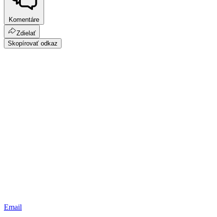
Komentáre
Zdielať
Skopírovať odkaz
Email