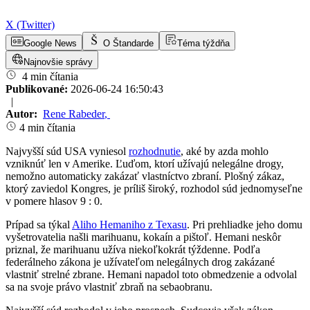
X (Twitter)
Google News
O Štandarde
Téma týždňa
Najnovšie správy
4 min čítania
Publikované:
2026-06-24 16:50:43
|
Autor:
Rene Rabeder
,
4 min čítania
Najvyšší súd USA vyniesol
rozhodnutie
, aké by azda mohlo
vzniknúť len v Amerike. Ľuďom, ktorí užívajú nelegálne drogy,
nemožno automaticky zakázať vlastníctvo zbraní. Plošný zákaz,
ktorý zaviedol Kongres, je príliš široký, rozhodol súd jednomyseľne
v pomere hlasov 9 : 0.
Prípad sa týkal
Aliho Hemaniho z Texasu
. Pri prehliadke jeho domu
vyšetrovatelia našli marihuanu, kokaín a pištoľ. Hemani neskôr
priznal, že marihuanu užíva niekoľkokrát týždenne. Podľa
federálneho zákona je užívateľom nelegálnych drog zakázané
vlastniť strelné zbrane. Hemani napadol toto obmedzenie a odvolal
sa na svoje právo vlastniť zbraň na sebaobranu.