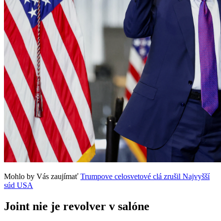
Mohlo by Vás zaujímať
Trumpove celosvetové clá zrušil Najvyšší
súd USA
Joint nie je revolver v salóne