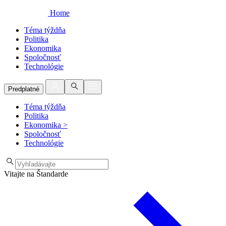
Home
Téma týždňa
Politika
Ekonomika
Spoločnosť
Technológie
Predplatné
Téma týždňa
Politika
Ekonomika
>
Spoločnosť
Technológie
Vitajte na Štandarde