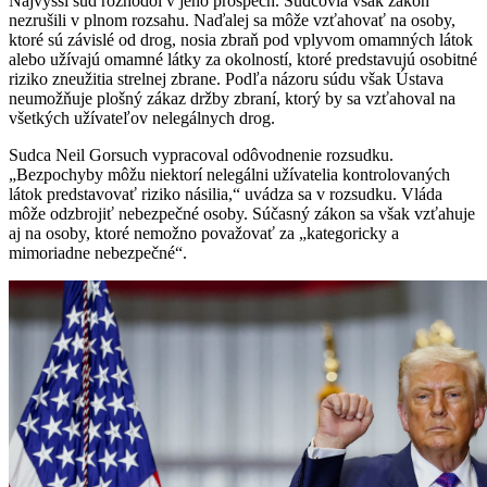
Najvyšší súd rozhodol v jeho prospech. Sudcovia však zákon
nezrušili v plnom rozsahu. Naďalej sa môže vzťahovať na osoby,
ktoré sú závislé od drog, nosia zbraň pod vplyvom omamných látok
alebo užívajú omamné látky za okolností, ktoré predstavujú osobitné
riziko zneužitia strelnej zbrane. Podľa názoru súdu však Ústava
neumožňuje plošný zákaz držby zbraní, ktorý by sa vzťahoval na
všetkých užívateľov nelegálnych drog.
Sudca Neil Gorsuch vypracoval odôvodnenie rozsudku.
„Bezpochyby môžu niektorí nelegálni užívatelia kontrolovaných
látok predstavovať riziko násilia,“ uvádza sa v rozsudku. Vláda
môže odzbrojiť nebezpečné osoby. Súčasný zákon sa však vzťahuje
aj na osoby, ktoré nemožno považovať za „kategoricky a
mimoriadne nebezpečné“.