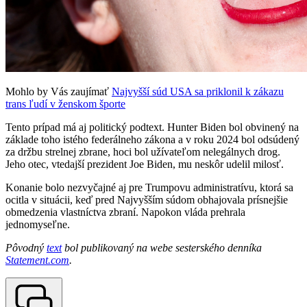
Mohlo by Vás zaujímať
Najvyšší súd USA sa priklonil k zákazu
trans ľudí v ženskom športe
Tento prípad má aj politický podtext. Hunter Biden bol obvinený na
základe toho istého federálneho zákona a v roku 2024 bol odsúdený
za držbu strelnej zbrane, hoci bol užívateľom nelegálnych drog.
Jeho otec, vtedajší prezident Joe Biden, mu neskôr udelil milosť.
Konanie bolo nezvyčajné aj pre Trumpovu administratívu, ktorá sa
ocitla v situácii, keď pred Najvyšším súdom obhajovala prísnejšie
obmedzenia vlastníctva zbraní. Napokon vláda prehrala
jednomyseľne.
Pôvodný
text
bol publikovaný na webe sesterského denníka
Statement.com
.