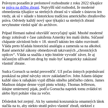
Právnym pozadím je prelomové rozhodnutie z roku 2022 týkajúce
sa
práva na držbu zbraní
. Najvyšší súd rozhodol, že moderné
obmedzenia týkajúce sa strelných zbraní sú v súlade s ústavou len
vtedy, ak sú v súlade s historickou tradíciou amerického zbraňového
práva. Odvtedy každý nový spor týkajúci sa strelných zbraní
nevyhnutne viedol späť do archívov.
Prípad Hemani nabral obzvlášť nezvyčajný spád. Mnohé moderné
drogy zohrávali v čase založenia Ameriky len malú úlohu. Súčasné
chápanie závislosti bolo v 18. storočí takisto len slabo rozvinuté.
Vláda preto hľadala historickú analógiu a zamerala sa na alkohol.
Rané americké zákony obmedzovali takzvaných „chronických
opilcov“. Vláda sa snažila z tejto histórie vyvodiť záver, že aj
súčasným užívateľom drog by malo byť kategoricky zakázané
vlastniť zbrane.
Sudca Gorsuch sa nedal presvedčiť. Už počas ústnych pojednávaní
poukázal na pitné návyky otcov zakladateľov. John Adams údajne
každé ráno k raňajkám vypil džbán silného jablčného cideru. James
Madison údajne denne vypil pintu whisky. Thomas Jefferson,
údajne umiernený pijak, podľa Gorsucha napriek tomu zvládol tri
alebo štyri poháre vína za večer.
Dôsledok bol zrejmý. Ak by samotná konzumácia omamných látok
stačila na to, aby niekto stratil právo vlastniť zbraň, niektorí z