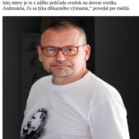
istej miery je to z nášho pohľadu svedok na úrovni svedka
Andruskóa, čo sa týka dôkazného významu,“ povedal pre médiá.