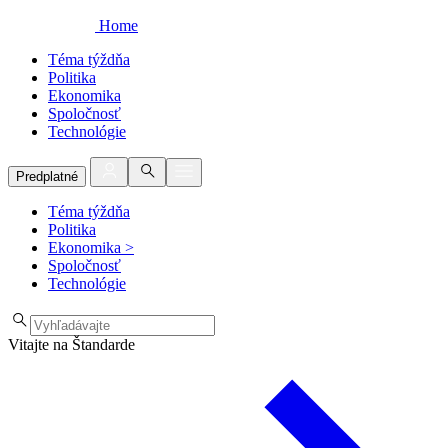
Home
Téma týždňa
Politika
Ekonomika
Spoločnosť
Technológie
Predplatné
Téma týždňa
Politika
Ekonomika
>
Spoločnosť
Technológie
Vitajte na Štandarde