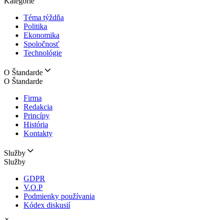
Kategórie
Téma týždňa
Politika
Ekonomika
Spoločnosť
Technológie
O Štandarde
O Štandarde
Firma
Redakcia
Princípy
História
Kontakty
Služby
Služby
GDPR
V.O.P
Podmienky používania
Kódex diskusií