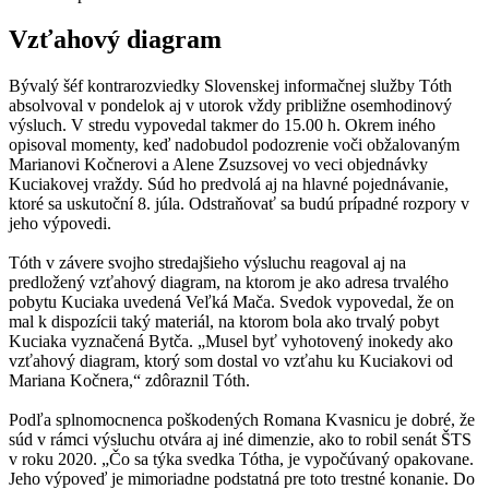
Vzťahový diagram
Bývalý šéf kontrarozviedky Slovenskej informačnej služby Tóth
absolvoval v pondelok aj v utorok vždy približne osemhodinový
výsluch. V stredu vypovedal takmer do 15.00 h. Okrem iného
opisoval momenty, keď nadobudol podozrenie voči obžalovaným
Marianovi Kočnerovi a Alene Zsuzsovej vo veci objednávky
Kuciakovej vraždy. Súd ho predvolá aj na hlavné pojednávanie,
ktoré sa uskutoční 8. júla. Odstraňovať sa budú prípadné rozpory v
jeho výpovedi.
Tóth v závere svojho stredajšieho výsluchu reagoval aj na
predložený vzťahový diagram, na ktorom je ako adresa trvalého
pobytu Kuciaka uvedená Veľká Mača. Svedok vypovedal, že on
mal k dispozícii taký materiál, na ktorom bola ako trvalý pobyt
Kuciaka vyznačená Bytča. „Musel byť vyhotovený inokedy ako
vzťahový diagram, ktorý som dostal vo vzťahu ku Kuciakovi od
Mariana Kočnera,“ zdôraznil Tóth.
Podľa splnomocnenca poškodených Romana Kvasnicu je dobré, že
súd v rámci výsluchu otvára aj iné dimenzie, ako to robil senát ŠTS
v roku 2020. „Čo sa týka svedka Tótha, je vypočúvaný opakovane.
Jeho výpoveď je mimoriadne podstatná pre toto trestné konanie. Do