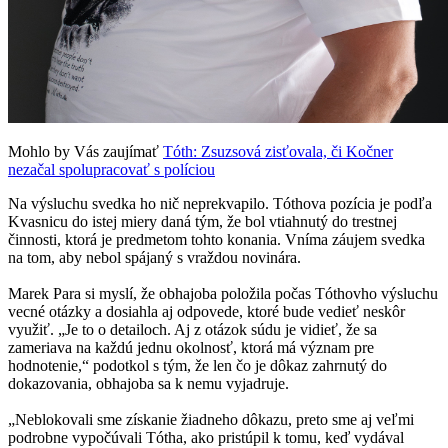
Mohlo by Vás zaujímať
Tóth: Zsuzsová zisťovala, či Kočner
nezačal spolupracovať s políciou
Na výsluchu svedka ho nič neprekvapilo. Tóthova pozícia je podľa
Kvasnicu do istej miery daná tým, že bol vtiahnutý do trestnej
činnosti, ktorá je predmetom tohto konania. Vníma záujem svedka
na tom, aby nebol spájaný s vraždou novinára.
Marek Para si myslí, že obhajoba položila počas Tóthovho výsluchu
vecné otázky a dosiahla aj odpovede, ktoré bude vedieť neskôr
využiť. „Je to o detailoch. Aj z otázok súdu je vidieť, že sa
zameriava na každú jednu okolnosť, ktorá má význam pre
hodnotenie,“ podotkol s tým, že len čo je dôkaz zahrnutý do
dokazovania, obhajoba sa k nemu vyjadruje.
„Neblokovali sme získanie žiadneho dôkazu, preto sme aj veľmi
podrobne vypočúvali Tótha, ako pristúpil k tomu, keď vydával