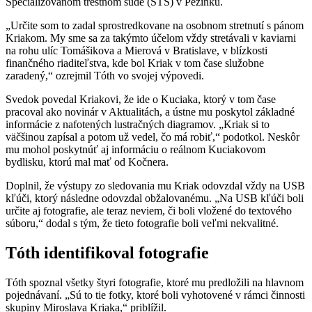
Špecializovanom trestnom súde (ŠTS) v Pezinku.
„Určite som to zadal sprostredkovane na osobnom stretnutí s pánom
Kriakom. My sme sa za takýmto účelom vždy stretávali v kaviarni
na rohu ulíc Tomášikova a Mierová v Bratislave, v blízkosti
finančného riaditeľstva, kde bol Kriak v tom čase služobne
zaradený,“ ozrejmil Tóth vo svojej výpovedi.
Svedok povedal Kriakovi, že ide o Kuciaka, ktorý v tom čase
pracoval ako novinár v Aktualitách, a ústne mu poskytol základné
informácie z nafotených lustračných diagramov. „Kriak si to
väčšinou zapísal a potom už vedel, čo má robiť,“ podotkol. Neskôr
mu mohol poskytnúť aj informáciu o reálnom Kuciakovom
bydlisku, ktorú mal mať od Kočnera.
Doplnil, že výstupy zo sledovania mu Kriak odovzdal vždy na USB
kľúči, ktorý následne odovzdal obžalovanému. „Na USB kľúči boli
určite aj fotografie, ale teraz neviem, či boli vložené do textového
súboru,“ dodal s tým, že tieto fotografie boli veľmi nekvalitné.
Tóth identifikoval fotografie
Tóth spoznal všetky štyri fotografie, ktoré mu predložili na hlavnom
pojednávaní. „Sú to tie fotky, ktoré boli vyhotovené v rámci činnosti
skupiny Miroslava Kriaka,“ priblížil.