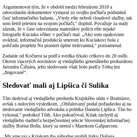
Argumentoval tým, že v období medzi februárom 2018 a
odovzdaním dokumentov vymazal zo svojho počítača podstatnú
časť informačného balastu. „Vtedy ešte neboli cloudové služby, tak
som šetril priestor na svojom počítači,“ doplnil. Považuje za malý
zázrak, že v čase odovzdania materiálov polícii ešte nejaké
fotografie Kuciaka vôbec v počítači mal. „Ako som opakovane
uvádzal, informačná produkcia smerom ku Kuciakovi bola z
pohľadu projektu Na pranieri úplne irelevantná,“ poznamenal.
Zadanie od Kočnera sa podľa svedka týkalo celkovo do 20 osôb.
Okrem viacerých novinárov aj vtedajšieho generálneho prokurátora
Jaromíra Čižnára, jeho sledovanie však bolo podľa Tótha len
„fingované“.
Sledovať mali aj Lipšica či Sulíka
Tím sledoval aj vtedajšieho predsedu Krajského súdu v Bratislave,
avšak s nulovým výsledkom. „Obžalovaný podal požiadavku aj na
sledovanie vtedajšieho advokáta a politika Daniela Lipšica. Tím ho
vykonal,“ podotkol Tóth. Ako pokračoval, Kriak zachytil aj
vtedajšieho riaditeľa bezpečnostnej sekcie Slovenskej informačnej
služby Borisa Beňu, ktorý sa stretol s Marekom Gašparcom.
„My sme raz s Kriakom iba náhodne urobili fotku Dušana