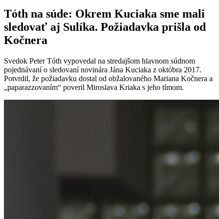
Tóth na súde: Okrem Kuciaka sme mali
sledovať aj Sulíka. Požiadavka prišla od
Kočnera
Svedok Peter Tóth vypovedal na stredajšom hlavnom súdnom
pojednávaní o sledovaní novinára Jána Kuciaka z októbra 2017.
Potvrdil, že požiadavku dostal od obžalovaného Mariana Kočnera a
„paparazzovaním“ poveril Miroslava Kriaka s jeho tímom.