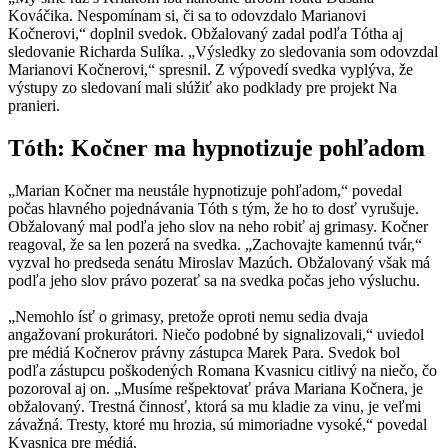
Kováčika. Nespomínam si, či sa to odovzdalo Marianovi
Kočnerovi,“ doplnil svedok. Obžalovaný zadal podľa Tótha aj
sledovanie Richarda Sulíka. „Výsledky zo sledovania som odovzdal
Marianovi Kočnerovi,“ spresnil. Z výpovedí svedka vyplýva, že
výstupy zo sledovaní mali slúžiť ako podklady pre projekt Na
pranieri.
Tóth: Kočner ma hypnotizuje pohľadom
„Marian Kočner ma neustále hypnotizuje pohľadom,“ povedal
počas hlavného pojednávania Tóth s tým, že ho to dosť vyrušuje.
Obžalovaný mal podľa jeho slov na neho robiť aj grimasy. Kočner
reagoval, že sa len pozerá na svedka. „Zachovajte kamennú tvár,“
vyzval ho predseda senátu Miroslav Mazúch. Obžalovaný však má
podľa jeho slov právo pozerať sa na svedka počas jeho výsluchu.
„Nemohlo ísť o grimasy, pretože oproti nemu sedia dvaja
angažovaní prokurátori. Niečo podobné by signalizovali,“ uviedol
pre médiá Kočnerov právny zástupca Marek Para. Svedok bol
podľa zástupcu poškodených Romana Kvasnicu citlivý na niečo, čo
pozoroval aj on. „Musíme rešpektovať práva Mariana Kočnera, je
obžalovaný. Trestná činnosť, ktorá sa mu kladie za vinu, je veľmi
závažná. Tresty, ktoré mu hrozia, sú mimoriadne vysoké,“ povedal
Kvasnica pre médiá.