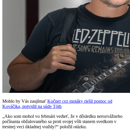
Mohlo by Vás zaujímať
Kočner cez motáky riešil pomoc od
Kováčika, potvrdil na súde Tóth
„Ako som mohol vo februári vedieť, že v dôsledku nerozvážneho
počínania obžalovaného sa proti svojej vôli stanem svedkom v
trestnej veci úkladnej vraždy?“ položil otázku.