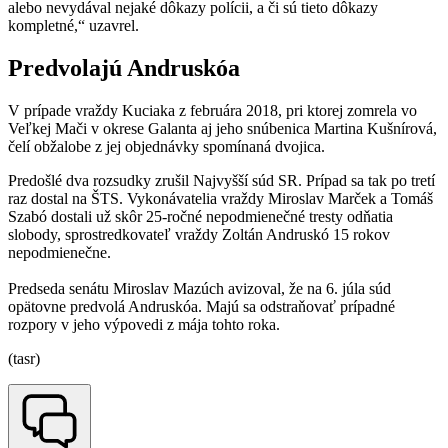
alebo nevydával nejaké dôkazy polícii, a či sú tieto dôkazy
kompletné,“ uzavrel.
Predvolajú Andruskóa
V prípade vraždy Kuciaka z februára 2018, pri ktorej zomrela vo
Veľkej Mači v okrese Galanta aj jeho snúbenica Martina Kušnírová,
čelí obžalobe z jej objednávky spomínaná dvojica.
Predošlé dva rozsudky zrušil Najvyšší súd SR. Prípad sa tak po tretí
raz dostal na ŠTS. Vykonávatelia vraždy Miroslav Marček a Tomáš
Szabó dostali už skôr 25-ročné nepodmienečné tresty odňatia
slobody, sprostredkovateľ vraždy Zoltán Andruskó 15 rokov
nepodmienečne.
Predseda senátu Miroslav Mazúch avizoval, že na 6. júla súd
opätovne predvolá Andruskóa. Majú sa odstraňovať prípadné
rozpory v jeho výpovedi z mája tohto roka.
(tasr)