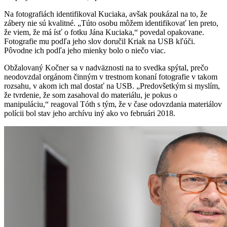
Na fotografiách identifikoval Kuciaka, avšak poukázal na to, že
zábery nie sú kvalitné. „Túto osobu môžem identifikovať len preto,
že viem, že má ísť o fotku Jána Kuciaka,“ povedal opakovane.
Fotografie mu podľa jeho slov doručil Kriak na USB kľúči.
Pôvodne ich podľa jeho mienky bolo o niečo viac.
Obžalovaný Kočner sa v nadväznosti na to svedka spýtal, prečo
neodovzdal orgánom činným v trestnom konaní fotografie v takom
rozsahu, v akom ich mal dostať na USB. „Predovšetkým si myslím,
že tvrdenie, že som zasahoval do materiálu, je pokus o
manipuláciu,“ reagoval Tóth s tým, že v čase odovzdania materiálov
polícii bol stav jeho archívu iný ako vo februári 2018.