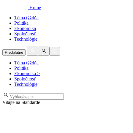
Home
Téma týždňa
Politika
Ekonomika
Spoločnosť
Technológie
Predplatné
Téma týždňa
Politika
Ekonomika
>
Spoločnosť
Technológie
Vitajte na Štandarde