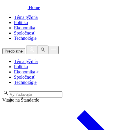
Home
Téma týždňa
Politika
Ekonomika
Spoločnosť
Technológie
Predplatné
Téma týždňa
Politika
Ekonomika
>
Spoločnosť
Technológie
Vitajte na Štandarde