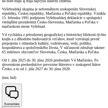
na ňom majú aj traja najvyšší ústavní činitelia.
Vyšehradská skupina je neformálnym zoskupením Slovenskej
republiky, Českej republiky, Maďarska a Poľskej republiky. Vznikla
15. februára 1991 podpisom Vyšehradskej deklarácie o spolupráci
vtedajšími prezidentmi Česko-Slovenska, Maďarska a Poľska v
maďarskom meste Vyšehrad.
V4 vychádza z prirodzenej geografickej a historickej blízkosti týchto
krajín a z dlhodobo budovaných vzťahov, ktoré vytvárajú pevné
prepojenia v oblastiach kultúry, vzdelávania, vedy, politiky,
hospodárstva a spoločenského života. V súčasnosti združuje takmer
65 miliónov obyvateľov Slovenska, Česka, Maďarska a Poľska.
Od 1. júla 2025 do 30. júna 2026 predsedalo V4 Maďarsko. Po
slovenskom predsedníctve prevezme líderstvo v zoskupení štátov
Česko, a to od 1. júla 2027 do 30. júna 2028.
(tasr, lud)
Komentáre