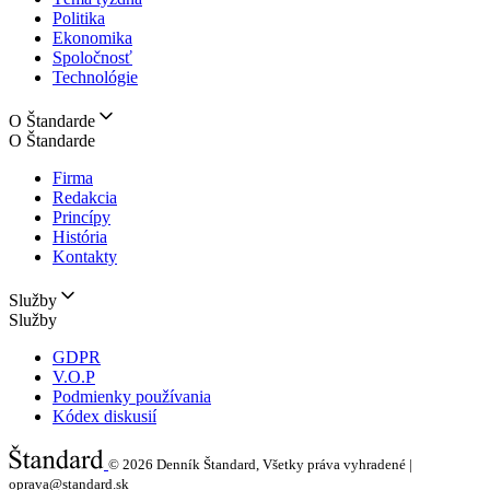
Politika
Ekonomika
Spoločnosť
Technológie
O Štandarde
O Štandarde
Firma
Redakcia
Princípy
História
Kontakty
Služby
Služby
GDPR
V.O.P
Podmienky používania
Kódex diskusií
© 2026
Denník Štandard, Všetky práva vyhradené |
oprava@standard.sk