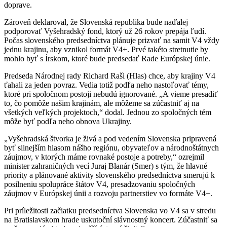
doprave.
Zároveň deklaroval, že Slovenská republika bude naďalej
podporovať Vyšehradský fond, ktorý už 26 rokov prepája ľudí.
Počas slovenského predsedníctva plánuje prizvať na samit V4 vždy
jednu krajinu, aby vznikol formát V4+. Prvé takéto stretnutie by
mohlo byť s Írskom, ktoré bude predsedať Rade Európskej únie.
Predseda Národnej rady Richard Raši (Hlas) chce, aby krajiny V4
ťahali za jeden povraz. Vedia totiž podľa neho nastoľovať témy,
ktoré pri spoločnom postoji nebudú ignorované. „A vieme presadiť
to, čo pomôže našim krajinám, ale môžeme sa zúčastniť aj na
všetkých veľkých projektoch,“ dodal. Jednou zo spoločných tém
môže byť podľa neho obnova Ukrajiny.
„Vyšehradská štvorka je živá a pod vedením Slovenska pripravená
byť silnejším hlasom nášho regiónu, obyvateľov a národnoštátnych
záujmov, v ktorých máme rovnaké postoje a potreby,“ ozrejmil
minister zahraničných vecí Juraj Blanár (Smer) s tým, že hlavné
priority a plánované aktivity slovenského predsedníctva smerujú k
posilneniu spolupráce štátov V4, presadzovaniu spoločných
záujmov v Európskej únii a rozvoju partnerstiev vo formáte V4+.
Pri príležitosti začiatku predsedníctva Slovenska vo V4 sa v stredu
na Bratislavskom hrade uskutoční slávnostný koncert. Zúčastniť sa