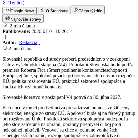
X (Twitter)
Google News
O Štandarde
Téma týždňa
Najnovšie správy
2 min čítania
Publikované:
2026-07-01 10:26:14
|
Autor:
Redakcia
,
2 min čítania
Slovenská republika od stredy preberá predsedníctvo v zoskupení
štátov Vyšehradská skupina (V4). Prioritami Slovenska budú podľa
premiéra Roberta Fica (Smer) posilnenie konkurencieschopnosti
Európskej únie, spoločné pozície pri rokovaniach o novom rozpočte
EÚ, politika rozširovania EÚ, praktická sektorová spolupráca a
ľudia a ich vzájomné kontakty.
Slovenské líderstvo v zoskupení V4 potrvá do 30. júna 2027.
Fico chce v rámci predsedníctva presadzovať nutnosť znížiť ceny
elektrickej energie zo strany EÚ. Apelovať bude aj na férový prístup
pri rozširovaní Únie. Praktická sektorová spolupráca bude podľa
jeho slov zameraná na obranu, obranný priemysel či boj proti
nelegálnej migrácii. Venovať sa chce aj ochrane vonkajších
schengenských hraníc, rozvoju spolupráce v zdravotníctve či