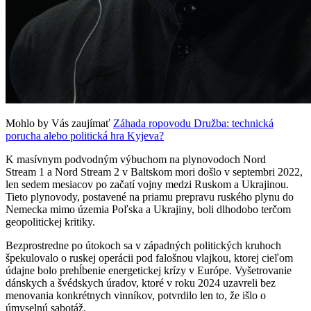
Mohlo by Vás zaujímať
Záhada ropovodu Družba: technická
porucha alebo politická hra Kyjeva?
K masívnym podvodným výbuchom na plynovodoch Nord
Stream 1 a Nord Stream 2 v Baltskom mori došlo v septembri 2022,
len sedem mesiacov po začatí vojny medzi Ruskom a Ukrajinou.
Tieto plynovody, postavené na priamu prepravu ruského plynu do
Nemecka mimo územia Poľska a Ukrajiny, boli dlhodobo terčom
geopolitickej kritiky.
Bezprostredne po útokoch sa v západných politických kruhoch
špekulovalo o ruskej operácii pod falošnou vlajkou, ktorej cieľom
údajne bolo prehĺbenie energetickej krízy v Európe. Vyšetrovanie
dánskych a švédskych úradov, ktoré v roku 2024 uzavreli bez
menovania konkrétnych vinníkov, potvrdilo len to, že išlo o
úmyselnú sabotáž.