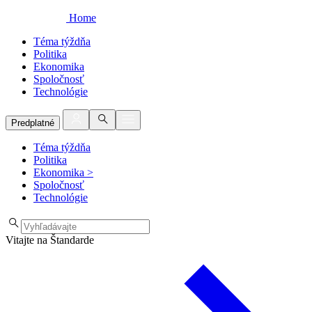
Home
Téma týždňa
Politika
Ekonomika
Spoločnosť
Technológie
Predplatné
Téma týždňa
Politika
Ekonomika
>
Spoločnosť
Technológie
Vitajte na Štandarde