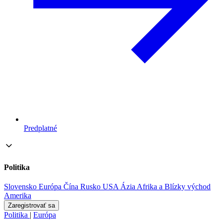
Predplatné
Politika
Slovensko
Európa
Čína
Rusko
USA
Ázia
Afrika a Blízky východ
Amerika
Zaregistrovať sa
Politika
|
Európa