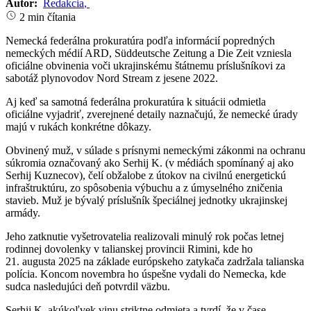
Autor:
Redakcia
,
2 min čítania
Nemecká federálna prokuratúra podľa informácií popredných
nemeckých médií ARD, Süddeutsche Zeitung a Die Zeit vzniesla
oficiálne obvinenia voči ukrajinskému štátnemu príslušníkovi za
sabotáž plynovodov Nord Stream z jesene 2022.
Aj keď sa samotná federálna prokuratúra k situácii odmietla
oficiálne vyjadriť, zverejnené detaily naznačujú, že nemecké úrady
majú v rukách konkrétne dôkazy.
Obvinený muž, v súlade s prísnymi nemeckými zákonmi na ochranu
súkromia označovaný ako Serhij K. (v médiách spomínaný aj ako
Serhij Kuznecov), čelí obžalobe z útokov na civilnú energetickú
infraštruktúru, zo spôsobenia výbuchu a z úmyselného zničenia
stavieb. Muž je bývalý príslušník špeciálnej jednotky ukrajinskej
armády.
Jeho zatknutie vyšetrovatelia realizovali minulý rok počas letnej
rodinnej dovolenky v talianskej provincii Rimini, kde ho
21. augusta 2025 na základe európskeho zatykača zadržala talianska
polícia. Koncom novembra ho úspešne vydali do Nemecka, kde
sudca nasledujúci deň potvrdil väzbu.
Serhij K. akúkoľvek vinu striktne odmieta a tvrdí, že v čase