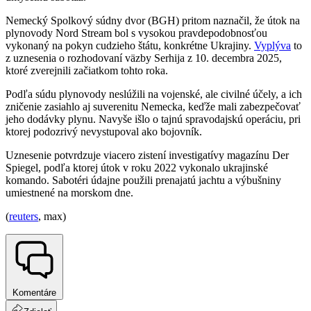
Nemecký Spolkový súdny dvor (BGH) pritom naznačil, že útok na
plynovody Nord Stream bol s vysokou pravdepodobnosťou
vykonaný na pokyn cudzieho štátu, konkrétne Ukrajiny.
Vyplýva
to
z uznesenia o rozhodovaní väzby Serhija z 10. decembra 2025,
ktoré zverejnili začiatkom tohto roka.
Podľa súdu plynovody neslúžili na vojenské, ale civilné účely, a ich
zničenie zasiahlo aj suverenitu Nemecka, keďže mali zabezpečovať
jeho dodávky plynu. Navyše išlo o tajnú spravodajskú operáciu, pri
ktorej podozrivý nevystupoval ako bojovník.
Uznesenie potvrdzuje viacero zistení investigatívy magazínu Der
Spiegel, podľa ktorej útok v roku 2022 vykonalo ukrajinské
komando. Sabotéri údajne použili prenajatú jachtu a výbušniny
umiestnené na morskom dne.
(
reuters
, max)
Komentáre