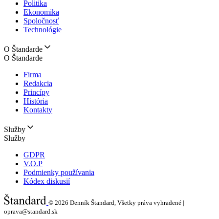
Politika
Ekonomika
Spoločnosť
Technológie
O Štandarde
O Štandarde
Firma
Redakcia
Princípy
História
Kontakty
Služby
Služby
GDPR
V.O.P
Podmienky používania
Kódex diskusií
© 2026
Denník Štandard, Všetky práva vyhradené |
oprava@standard.sk