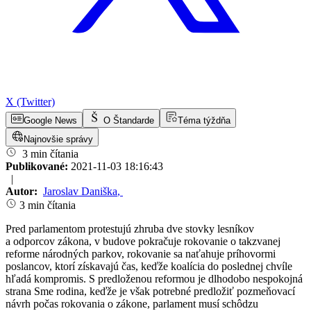
X (Twitter)
Google News
O Štandarde
Téma týždňa
Najnovšie správy
3 min čítania
Publikované:
2021-11-03 18:16:43
|
Autor:
Jaroslav Daniška
,
3 min čítania
Pred parlamentom protestujú zhruba dve stovky lesníkov
a odporcov zákona, v budove pokračuje rokovanie o takzvanej
reforme národných parkov, rokovanie sa naťahuje príhovormi
poslancov, ktorí získavajú čas, keďže koalícia do poslednej chvíle
hľadá kompromis. S predloženou reformou je dlhodobo nespokojná
strana Sme rodina, keďže je však potrebné predložiť pozmeňovací
návrh počas rokovania o zákone, parlament musí schôdzu