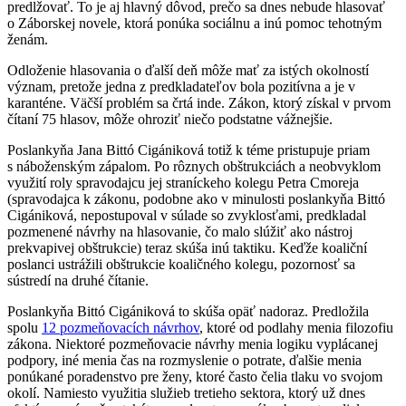
predlžovať. To je aj hlavný dôvod, prečo sa dnes nebude hlasovať
o Záborskej novele, ktorá ponúka sociálnu a inú pomoc tehotným
ženám.
Odloženie hlasovania o ďalší deň môže mať za istých okolností
význam, pretože jedna z predkladateľov bola pozitívna a je v
karanténe. Väčší problém sa črtá inde. Zákon, ktorý získal v prvom
čítaní 75 hlasov, môže ohroziť niečo podstatne vážnejšie.
Poslankyňa Jana Bittó Cigániková totiž k téme pristupuje priam
s náboženským zápalom. Po rôznych obštrukciách a neobvyklom
využití roly spravodajcu jej straníckeho kolegu Petra Cmoreja
(spravodajca k zákonu, podobne ako v minulosti poslankyňa Bittó
Cigániková, nepostupoval v súlade so zvyklosťami, predkladal
pozmenené návrhy na hlasovanie, čo malo slúžiť ako nástroj
prekvapivej obštrukcie) teraz skúša inú taktiku. Keďže koaliční
poslanci ustrážili obštrukcie koaličného kolegu, pozornosť sa
sústredí na druhé čítanie.
Poslankyňa Bittó Cigániková to skúša opäť nadoraz. Predložila
spolu
12 pozmeňovacích návrhov
, ktoré od podlahy menia filozofiu
zákona. Niektoré pozmeňovacie návrhy menia logiku vyplácanej
podpory, iné menia čas na rozmyslenie o potrate, ďalšie menia
ponúkané poradenstvo pre ženy, ktoré často čelia tlaku vo svojom
okolí. Namiesto využitia služieb tretieho sektora, ktorý už dnes