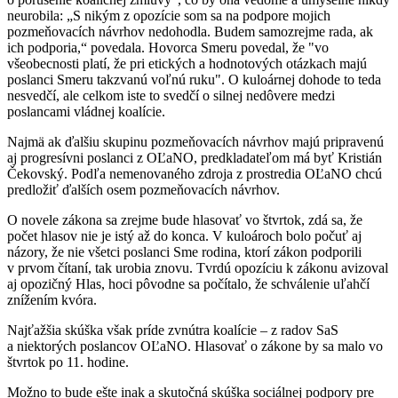
neurobila: „S nikým z opozície som sa na podpore mojich
pozmeňovacích návrhov nedohodla. Budem samozrejme rada, ak
ich podporia,“ povedala. Hovorca Smeru povedal, že "vo
všeobecnosti platí, že pri etických a hodnotových otázkach majú
poslanci Smeru takzvanú voľnú ruku". O kuloárnej dohode to teda
nesvedčí, ale celkom iste to svedčí o silnej nedôvere medzi
poslancami vládnej koalície.
Najmä ak ďalšiu skupinu pozmeňovacích návrhov majú pripravenú
aj progresívni poslanci z OĽaNO, predkladateľom má byť Kristián
Čekovský. Podľa nemenovaného zdroja z prostredia OĽaNO chcú
predložiť ďalších osem pozmeňovacích návrhov.
O novele zákona sa zrejme bude hlasovať vo štvrtok, zdá sa, že
počet hlasov nie je istý až do konca. V kuloároch bolo počuť aj
názory, že nie všetci poslanci Sme rodina, ktorí zákon podporili
v prvom čítaní, tak urobia znovu. Tvrdú opozíciu k zákonu avizoval
aj opozičný Hlas, hoci pôvodne sa počítalo, že schválenie uľahčí
znížením kvóra.
Najťažšia skúška však príde zvnútra koalície – z radov SaS
a niektorých poslancov OĽaNO. Hlasovať o zákone by sa malo vo
štvrtok po 11. hodine.
Možno to bude ešte inak a skutočná skúška sociálnej podpory pre