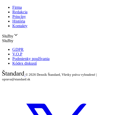
Firma
Redakcia
Princípy
História
Kontakty
Služby
Služby
GDPR
V.O.P
Podmienky používania
Kódex diskusií
© 2026
Denník Štandard, Všetky práva vyhradené |
oprava@standard.sk