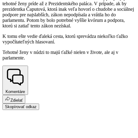
tehotné ženy príde až z Prezidentského paláca. V prípade, ak by
prezidentka Čaputová, ktorá inak veľa hovorí o chudobe a sociálnej
podpore pre najslabších, zákon nepodpísala a vrátila ho do
parlamentu. Potom by bolo potrebné vyššie kvórum a podpora,
ktorú si zatiaľ tento zákon nezískal.
K tomu ešte vedie ďaleká cesta, ktorú sprevádza niekoľko ťažko
vypočítateľných hlasovaní.
Tehotné ženy v núdzi to majú ťažké nielen v živote, ale aj v
parlamente.
Komentáre
Zdielať
Skopírovať odkaz