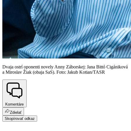
Dvaja ostrí oponenti novely Anny Záborskej: Jana Bittó Cigániková
a Miroslav Žiak (obaja SaS). Foto: Jakub Kotian/TASR
Komentáre
Zdielať
Skopírovať odkaz