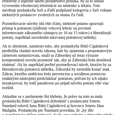
efektívne a úspešne takéto poradenstvo ponúka, by sa to udialo
vyvesením všeobecnej informácie na nástenke u lekára. Toto
navrhuje poslankyňa SaS a ďalší podpísaní kolegovia z SaS vrátane
niektorých poslancov zvolených za stranu Za ľudí.
Pozmeňovacie návrhy idú ešte ďalej, niektoré priamo upravujú
prístup k potratom (zníženie vekovej lehoty na povinné
informovanie zákonného zástupcu zo 16 na 15 rokov) a liberalizujú
potraty, napríklad zavedením takzvanej potratovej tabletky.
Ak to zhrnieme, namiesto toho, aby poslankyňa Bittó Cigániková
predložila vlastnú novelu zákona, kde by opatrenia s propotratovým
zámerom sumarizovala, snaží sa Záborskej už teraz výrazne
kompromisnú novelu pozmeniť tak, aby ju Záborská bola donútená
stiahnuť. Ak by napríklad prešiel pozmeňovací návrh, ktorým by sa
liberalizovala potratová tabletka, Záborská by nemohla konať inak.
Zákon, ktorého ambíciou bolo prevenciou a sociálnou pomocou
(mäkkými nástrojmi) predchádzať potratom, pričom by ich nijako
nezakazoval, by totiž paradoxne po prijatí návrhu potraty ešte viac
rozšíril.
Aktuálne sa v parlamente šíri klebeta, že práve na tom sa mala
poslankyňa Bittó Cigániková dohodnúť s poslancami Smeru.
Štandard oslovil Janu Bittó Cigánikovú aj hovorcu Smeru Jána
Mažgúta. Poslankyňa pre Štandard povedala, že „by išlo
o porušenie koaličnej zmluvy“, čo by ona vedome a úmyselne nikdy