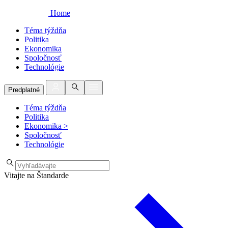
Home
Téma týždňa
Politika
Ekonomika
Spoločnosť
Technológie
Predplatné
Téma týždňa
Politika
Ekonomika
>
Spoločnosť
Technológie
Vitajte na Štandarde