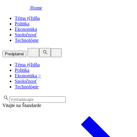
Home
Téma týždňa
Politika
Ekonomika
Spoločnosť
Technológie
Predplatné
Téma týždňa
Politika
Ekonomika
>
Spoločnosť
Technológie
Vitajte na Štandarde