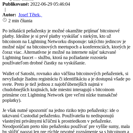
Publikované:
2022-06-29 05:46:04
|
Autor:
Josef Tětek
,
2 min čítania
Po inštalácii peňaženky je možné okamžite prijímať bitcoinové
platby. Ideálne je si prvé platby vyskúšať s niekým, kto už
bitcoinom na Lightning Networku disponuje: takýchto jedincov je
možné nájsť na bitcoinových meetupoch a konferenciách, ktorých je
čoraz viac. Alternatívne je možné na internete nájsť takzvané
Lightning faucet – službu, ktorá na požiadanie rozosiela
používateľom drobné čiastky na vyskúšanie.
Wallet of Satoshi, rovnako ako väčšina bitcoinových peňaženiek, si
nevyžaduje žiadnu registráciu či identifikáciu a je dostupná všade po
svete. Preto je tiež jednou z najobľúbenejších najmä v
chudobnejších krajinách, kde miestni interagujú s bitcoinom
primárne cez Lightning Network (pre veľmi nízke transakčné
poplatky).
Je však nutné upozorniť na jedno riziko tejto peňaženky: ide o
takzvanú Custodial peňaženku. Používatelia tu nedisponujú
vlastnými privátnymi kľúčmi k prostriedkom v peňaženke.
Neodporúčam preto túto peňaženku používať pre vyššie sumy, mala
by slúžiť naozaj len pre rýchle prvotné zoznámenie sa s bitcoinom a