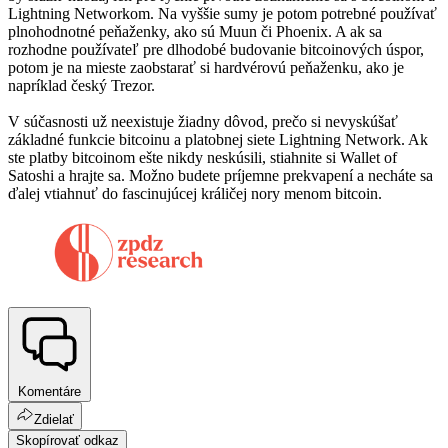
Lightning Networkom. Na vyššie sumy je potom potrebné používať
plnohodnotné peňaženky, ako sú Muun či Phoenix. A ak sa
rozhodne používateľ pre dlhodobé budovanie bitcoinových úspor,
potom je na mieste zaobstarať si hardvérovú peňaženku, ako je
napríklad český Trezor.
V súčasnosti už neexistuje žiadny dôvod, prečo si nevyskúšať
základné funkcie bitcoinu a platobnej siete Lightning Network. Ak
ste platby bitcoinom ešte nikdy neskúsili, stiahnite si Wallet of
Satoshi a hrajte sa. Možno budete príjemne prekvapení a necháte sa
ďalej vtiahnuť do fascinujúcej králičej nory menom bitcoin.
Komentáre
Zdielať
Skopírovať odkaz