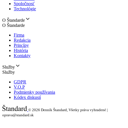
Spoločnosť
Technológie
O Štandarde
O Štandarde
Firma
Redakcia
Princípy
História
Kontakty
Služby
Služby
GDPR
V.O.P
Podmienky používania
Kódex diskusií
© 2026
Denník Štandard, Všetky práva vyhradené |
oprava@standard.sk