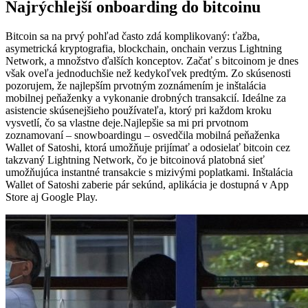
Najrýchlejší onboarding do bitcoinu
Bitcoin sa na prvý pohľad často zdá komplikovaný: ťažba,
asymetrická kryptografia, blockchain, onchain verzus Lightning
Network, a množstvo ďalších konceptov. Začať s bitcoinom je dnes
však oveľa jednoduchšie než kedykoľvek predtým. Zo skúsenosti
pozorujem, že najlepším prvotným zoznámením je inštalácia
mobilnej peňaženky a vykonanie drobných transakcií. Ideálne za
asistencie skúsenejšieho používateľa, ktorý pri každom kroku
vysvetlí, čo sa vlastne deje.Najlepšie sa mi pri prvotnom
zoznamovaní – snowboardingu – osvedčila mobilná peňaženka
Wallet of Satoshi, ktorá umožňuje prijímať a odosielať bitcoin cez
takzvaný Lightning Network, čo je bitcoinová platobná sieť
umožňujúca instantné transakcie s mizivými poplatkami. Inštalácia
Wallet of Satoshi zaberie pár sekúnd, aplikácia je dostupná v App
Store aj Google Play.