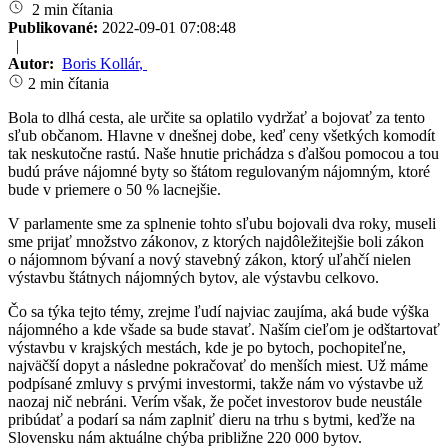
2 min čítania
Publikované:
2022-09-01 07:08:48
|
Autor:
Boris Kollár
,
2 min čítania
Bola to dlhá cesta, ale určite sa oplatilo vydržať a bojovať za tento
sľub občanom. Hlavne v dnešnej dobe, keď ceny všetkých komodít
tak neskutočne rastú. Naše hnutie prichádza s ďalšou pomocou a tou
budú práve nájomné byty so štátom regulovaným nájomným, ktoré
bude v priemere o 50 % lacnejšie.
V parlamente sme za splnenie tohto sľubu bojovali dva roky, museli
sme prijať množstvo zákonov, z ktorých najdôležitejšie boli zákon
o nájomnom bývaní a nový stavebný zákon, ktorý uľahčí nielen
výstavbu štátnych nájomných bytov, ale výstavbu celkovo.
Čo sa týka tejto témy, zrejme ľudí najviac zaujíma, aká bude výška
nájomného a kde všade sa bude stavať. Naším cieľom je odštartovať
výstavbu v krajských mestách, kde je po bytoch, pochopiteľne,
najväčší dopyt a následne pokračovať do menších miest. Už máme
podpísané zmluvy s prvými investormi, takže nám vo výstavbe už
naozaj nič nebráni. Verím však, že počet investorov bude neustále
pribúdať a podarí sa nám zaplniť dieru na trhu s bytmi, keďže na
Slovensku nám aktuálne chýba približne 220 000 bytov.