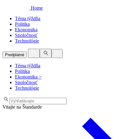
Home
Téma týždňa
Politika
Ekonomika
Spoločnosť
Technológie
Predplatné
Téma týždňa
Politika
Ekonomika
>
Spoločnosť
Technológie
Vitajte na Štandarde