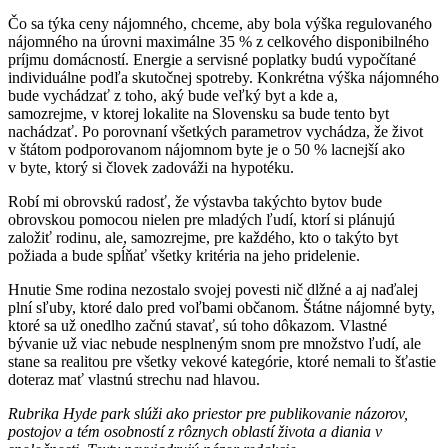
Čo sa týka ceny nájomného, chceme, aby bola výška regulovaného
nájomného na úrovni maximálne 35 % z celkového disponibilného
príjmu domácností. Energie a servisné poplatky budú vypočítané
individuálne podľa skutočnej spotreby. Konkrétna výška nájomného
bude vychádzať z toho, aký bude veľký byt a kde a,
samozrejme, v ktorej lokalite na Slovensku sa bude tento byt
nachádzať. Po porovnaní všetkých parametrov vychádza, že život
v štátom podporovanom nájomnom byte je o 50 % lacnejší ako
v byte, ktorý si človek zadováži na hypotéku.
Robí mi obrovskú radosť, že výstavba takýchto bytov bude
obrovskou pomocou nielen pre mladých ľudí, ktorí si plánujú
založiť rodinu, ale, samozrejme, pre každého, kto o takýto byt
požiada a bude spĺňať všetky kritéria na jeho pridelenie.
Hnutie Sme rodina nezostalo svojej povesti nič dlžné a aj naďalej
plní sľuby, ktoré dalo pred voľbami občanom. Štátne nájomné byty,
ktoré sa už onedlho začnú stavať, sú toho dôkazom. Vlastné
bývanie už viac nebude nesplneným snom pre množstvo ľudí, ale
stane sa realitou pre všetky vekové kategórie, ktoré nemali to šťastie
doteraz mať vlastnú strechu nad hlavou.
Rubrika Hyde park slúži ako priestor pre publikovanie názorov,
postojov a tém osobností z rôznych oblastí života a diania v