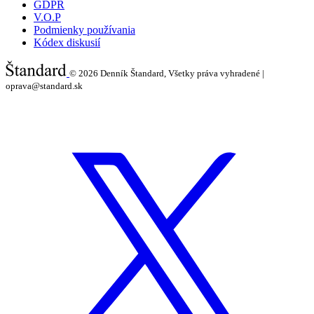
GDPR
V.O.P
Podmienky používania
Kódex diskusií
© 2026
Denník Štandard, Všetky práva vyhradené |
oprava@standard.sk