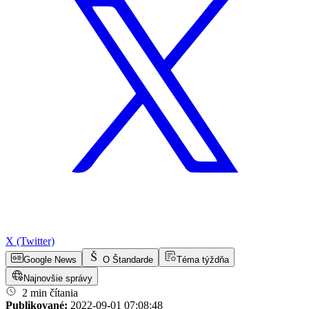
X (Twitter)
Google News
O Štandarde
Téma týždňa
Najnovšie správy
2 min čítania
Publikované:
2022-09-01 07:08:48