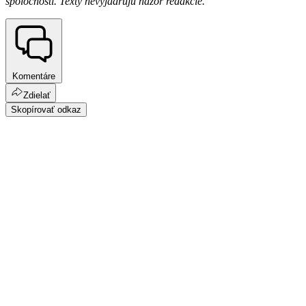
spoločnosti. Texty nevyjadrujú názor redakcie.
Komentáre
Zdielať
Skopírovať odkaz