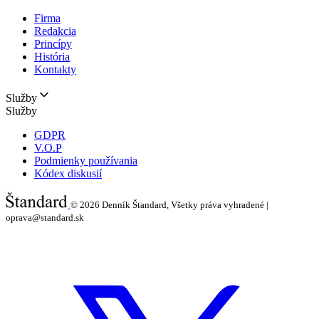
Firma
Redakcia
Princípy
História
Kontakty
Služby
Služby
GDPR
V.O.P
Podmienky používania
Kódex diskusií
© 2026
Denník Štandard, Všetky práva vyhradené |
oprava@standard.sk