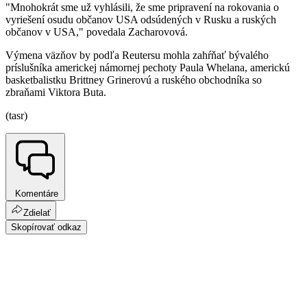
"Mnohokrát sme už vyhlásili, že sme pripravení na rokovania o
vyriešení osudu občanov USA odsúdených v Rusku a ruských
občanov v USA," povedala Zacharovová.
Výmena väzňov by podľa Reutersu mohla zahŕňať bývalého
príslušníka americkej námornej pechoty Paula Whelana, americkú
basketbalistku Brittney Grinerovú a ruského obchodníka so
zbraňami Viktora Buta.
(tasr)
Komentáre
Zdielať
Skopírovať odkaz