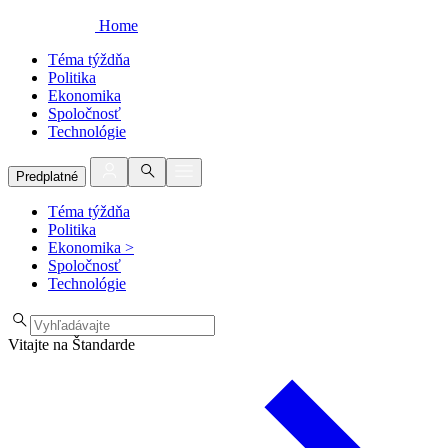
Home
Téma týždňa
Politika
Ekonomika
Spoločnosť
Technológie
Predplatné
Téma týždňa
Politika
Ekonomika
>
Spoločnosť
Technológie
Vitajte na Štandarde