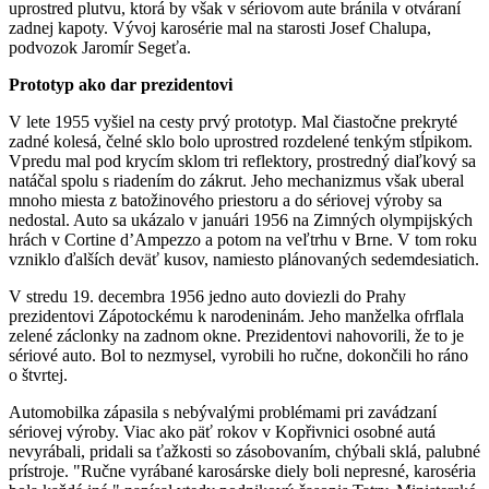
uprostred plutvu, ktorá by však v sériovom aute bránila v otváraní
zadnej kapoty. Vývoj karosérie mal na starosti Josef Chalupa,
podvozok Jaromír Segeťa.
Prototyp ako dar prezidentovi
V lete 1955 vyšiel na cesty prvý prototyp. Mal čiastočne prekryté
zadné kolesá, čelné sklo bolo uprostred rozdelené tenkým stĺpikom.
Vpredu mal pod krycím sklom tri reflektory, prostredný diaľkový sa
natáčal spolu s riadením do zákrut. Jeho mechanizmus však uberal
mnoho miesta z batožinového priestoru a do sériovej výroby sa
nedostal. Auto sa ukázalo v januári 1956 na Zimných olympijských
hrách v Cortine d’Ampezzo a potom na veľtrhu v Brne. V tom roku
vzniklo ďalších deväť kusov, namiesto plánovaných sedemdesiatich.
V stredu 19. decembra 1956 jedno auto doviezli do Prahy
prezidentovi Zápotockému k narodeninám. Jeho manželka ofrflala
zelené záclonky na zadnom okne. Prezidentovi nahovorili, že to je
sériové auto. Bol to nezmysel, vyrobili ho ručne, dokončili ho ráno
o štvrtej.
Automobilka zápasila s nebývalými problémami pri zavádzaní
sériovej výroby. Viac ako päť rokov v Kopřivnici osobné autá
nevyrábali, pridali sa ťažkosti so zásobovaním, chýbali sklá, palubné
prístroje. "Ručne vyrábané karosárske diely boli nepresné, karoséria