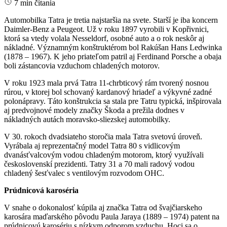
7 min čítania
Automobilka Tatra je tretia najstaršia na svete. Starší je iba koncern
Daimler-Benz a Peugeot. Už v roku 1897 vyrobili v Kopřivnici,
ktorá sa vtedy volala Nesseldorf, osobné auto a o rok neskôr aj
nákladné. Významným konštruktérom bol Rakúšan Hans Ledwinka
(1878 – 1967). K jeho priateľom patril aj Ferdinand Porsche a obaja
boli zástancovia vzduchom chladených motorov.
V roku 1923 mala prvá Tatra 11-chrbticový rám tvorený nosnou
rúrou, v ktorej bol schovaný kardanový hriadeľ a výkyvné zadné
polonápravy. Táto konštrukcia sa stala pre Tatru typická, inšpirovala
aj predvojnové modely značky Škoda a prežila dodnes v
nákladných autách moravsko-sliezskej automobilky.
V 30. rokoch dvadsiateho storočia mala Tatra svetovú úroveň.
Vyrábala aj reprezentačný model Tatra 80 s vidlicovým
dvanásťvalcovým vodou chladeným motorom, ktorý využívali
československí prezidenti. Tatry 31 a 70 mali radový vodou
chladený šesťvalec s ventilovým rozvodom OHC.
Prúdnicová karoséria
V snahe o dokonalosť kúpila aj značka Tatra od švajčiarskeho
karosára maďarského pôvodu Paula Jaraya (1889 – 1974) patent na
prúdnicovú karosériu s nízkym odporom vzduchu. Hoci sa o