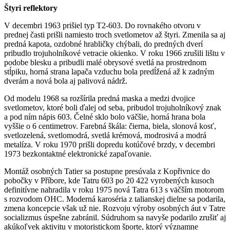
Štyri reflektory
V decembri 1963 prišiel typ T2-603. Do rovnakého otvoru v
prednej časti prišli namiesto troch svetlometov až štyri. Zmenila sa aj
predná kapota, ozdobné hrabličky chýbali, do predných dverí
pribudlo trojuholníkové vetracie okienko. V roku 1966 zrušili lištu v
podobe blesku a pribudli malé obrysové svetlá na prostrednom
stĺpiku, horná strana lapača vzduchu bola predĺžená až k zadným
dverám a nová bola aj palivová nádrž.
Od modelu 1968 sa rozšírila predná maska a medzi dvojice
svetlometov, ktoré boli ďalej od seba, pribudol trojuholníkový znak
a pod ním nápis 603. Čelné sklo bolo väčšie, horná hrana bola
vyššie o 6 centimetrov. Farebná škála: čierna, biela, slonová kosť,
svetlozelená, svetlomodrá, svetlá krémová, modrosivá a modrá
metalíza. V roku 1970 prišli dopredu kotúčové brzdy, v decembri
1973 bezkontaktné elektronické zapaľovanie.
Montáž osobných Tatier sa postupne presúvala z Kopřivnice do
pobočky v Příbore, kde Tatru 603 po 20 422 vyrobených kusoch
definitívne nahradila v roku 1975 nová Tatra 613 s väčším motorom
s rozvodom OHC. Moderná karoséria z talianskej dielne sa podarila,
zmena koncepcie však už nie. Rozvoju výroby osobných áut v Tatre
socializmus úspešne zabránil. Súdruhom sa navyše podarilo zrušiť aj
akúkoľvek aktivitu v motoristickom športe, ktorý významne