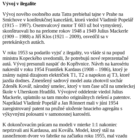
Vývoj v ilegalite
Vývoj nového osobného auta Tatra prebiehal tajne v Prahe na
Smíchove v konštrukčnej kancelárii, ktorú viedol Vladimír Popelář
(1915 – 1997). Osemvalcový motor T 603 už bol vymyslený,
skonštruovali ho na prelome rokov 1948 a 1949 Julius Mackerle
(1909 – 1988) a Jiří Klos (1921 – 2009), osvedčil sa v
pretekárskych autách.
V roku 1953 sa podarilo vyjsť z ilegality, vo vláde si na popud
ministra Kopeckého uvedomili, že potrebujú nové reprezentačné
autá. Vývoj presunuli naspäť do Kopřivnice. Návrh na karosériu
nakreslil v roku 1954 František Kardaus (1908 – 1986), ktorý je
známy najmä dizajnom električiek T1, T2 a napokon aj T3, ktoré
jazdia dodnes. Zmenšený sadrový model auta zhotovil sochár
Zdeněk Kovář, národný umelec, ktorý v tom čase učil na umeleckej
škole v Uherskom Hradišti. Vývojové oddelenie viedol Julius
Mackerle, uplatnilo sa tam mnoho originálnych riešení a patentov.
Napríklad Vladimír Popelář a Jan Rönnert mali v júni 1954
zaregistrovaný patent na pružné uloženie hnacieho agregátu s
výkyvnými polosami v samonosnej karosérii.
K dokončovacím prácam na modeli v mierke 1:1 nakoniec
neprizvali ani Kardausa, ani Kovářa. Model, ktorý stál na
zasneženom dvore vo fabrike na začiatku roku 1955, mal vzadu