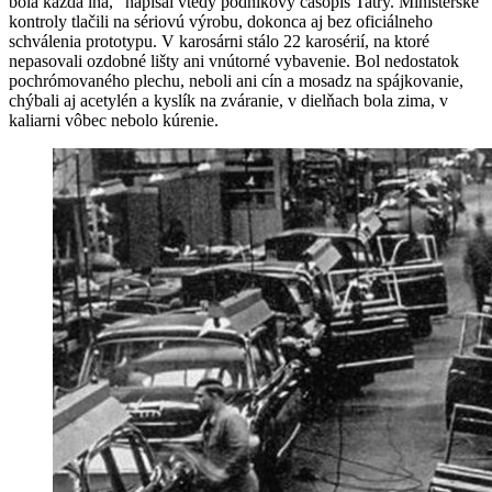
bola každá iná," napísal vtedy podnikový časopis Tatry. Ministerské
kontroly tlačili na sériovú výrobu, dokonca aj bez oficiálneho
schválenia prototypu. V karosárni stálo 22 karosérií, na ktoré
nepasovali ozdobné lišty ani vnútorné vybavenie. Bol nedostatok
pochrómovaného plechu, neboli ani cín a mosadz na spájkovanie,
chýbali aj acetylén a kyslík na zváranie, v dielňach bola zima, v
kaliarni vôbec nebolo kúrenie.