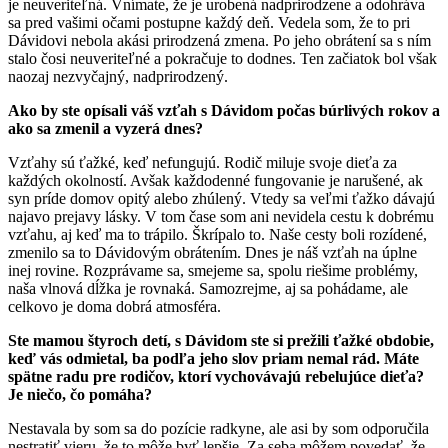
je neuveriteľná. Vnímate, že je urobená nadprirodzene a odohráva
sa pred vašimi očami postupne každý deň. Vedela som, že to pri
Dávidovi nebola akási prirodzená zmena. Po jeho obrátení sa s ním
stalo čosi neuveriteľné a pokračuje to dodnes. Ten začiatok bol však
naozaj nezvyčajný, nadprirodzený.
Ako by ste opísali váš vzťah s Dávidom počas búrlivých rokov a
ako sa zmenil a vyzerá dnes?
Vzťahy sú ťažké, keď nefungujú. Rodič miluje svoje dieťa za
každých okolností. Avšak každodenné fungovanie je narušené, ak
syn príde domov opitý alebo zhúlený. Vtedy sa veľmi ťažko dávajú
najavo prejavy lásky. V tom čase som ani nevidela cestu k dobrému
vzťahu, aj keď ma to trápilo. Škrípalo to. Naše cesty boli rozídené,
zmenilo sa to Dávidovým obrátením. Dnes je náš vzťah na úplne
inej rovine. Rozprávame sa, smejeme sa, spolu riešime problémy,
naša vlnová dĺžka je rovnaká. Samozrejme, aj sa pohádame, ale
celkovo je doma dobrá atmosféra.
Ste mamou štyroch detí, s Dávidom ste si prežili ťažké obdobie,
keď vás odmietal, ba podľa jeho slov priam nemal rád. Máte
spätne radu pre rodičov, ktorí vychovávajú rebelujúce dieťa?
Je niečo, čo pomáha?
Nestavala by som sa do pozície radkyne, ale asi by som odporučila
nestratiť vieru, že to môže byť lepšie. Za seba môžem povedať, že