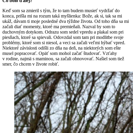
Čo bolo ďalej?
Keď som sa zmieril s tým, že to tam budem musieť vydržať do
konca, prišla mi na rozum taká myšlienka: Bože, ak si, tak sa mi
ukáž, dávam ti moje posledné dva týždne života. Od toho dňa sa mi
začali diať momenty, ktoré ma premieňali. Nazval by som to
duchovným dotykom. Odrazu som sedel vpredu a plakal som pri
piesňach, ktoré sa spievali. Odovzdal som tam pri modlitbe svoje
problémy, ktoré som si niesol, a veci sa začali veľmi hýbať vpred.
Niektoré závislosti odišli zo dňa na deň, na niektorých som ešte
musel popracovať. Opäť som mohol začať študovať. Vzťahy
v rodine, najmä s maminou, sa začali obnovovať. Našiel som tiež
smer, čo chcem v živote robiť.