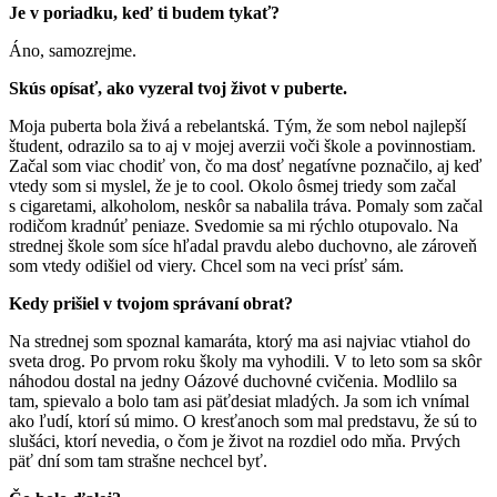
Je v poriadku, keď ti budem tykať?
Áno, samozrejme.
Skús opísať, ako vyzeral tvoj život v puberte.
Moja puberta bola živá a rebelantská. Tým, že som nebol najlepší
študent, odrazilo sa to aj v mojej averzii voči škole a povinnostiam.
Začal som viac chodiť von, čo ma dosť negatívne poznačilo, aj keď
vtedy som si myslel, že je to cool. Okolo ôsmej triedy som začal
s cigaretami, alkoholom, neskôr sa nabalila tráva. Pomaly som začal
rodičom kradnúť peniaze. Svedomie sa mi rýchlo otupovalo. Na
strednej škole som síce hľadal pravdu alebo duchovno, ale zároveň
som vtedy odišiel od viery. Chcel som na veci prísť sám.
Kedy prišiel v tvojom správaní obrat?
Na strednej som spoznal kamaráta, ktorý ma asi najviac vtiahol do
sveta drog. Po prvom roku školy ma vyhodili. V to leto som sa skôr
náhodou dostal na jedny Oázové duchovné cvičenia. Modlilo sa
tam, spievalo a bolo tam asi päťdesiat mladých. Ja som ich vnímal
ako ľudí, ktorí sú mimo. O kresťanoch som mal predstavu, že sú to
slušáci, ktorí nevedia, o čom je život na rozdiel odo mňa. Prvých
päť dní som tam strašne nechcel byť.