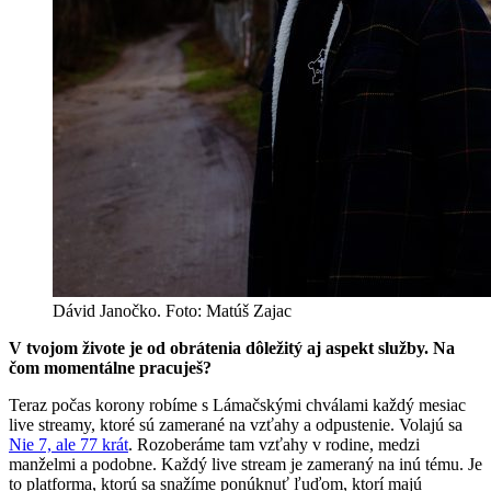
Dávid Janočko. Foto: Matúš Zajac
V tvojom živote je od obrátenia dôležitý aj aspekt služby. Na
čom momentálne pracuješ?
Teraz počas korony robíme s Lámačskými chválami každý mesiac
live streamy, ktoré sú zamerané na vzťahy a odpustenie. Volajú sa
Nie 7, ale 77 krát
. Rozoberáme tam vzťahy v rodine, medzi
manželmi a podobne. Každý live stream je zameraný na inú tému. Je
to platforma, ktorú sa snažíme ponúknuť ľuďom, ktorí majú