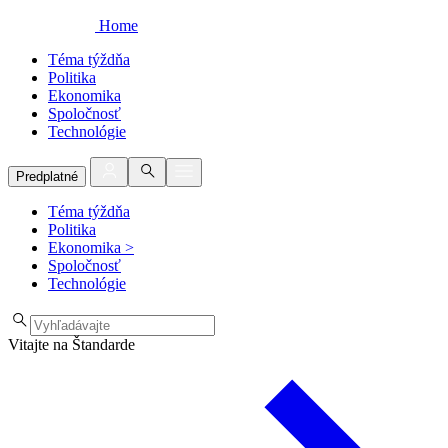
Home
Téma týždňa
Politika
Ekonomika
Spoločnosť
Technológie
Predplatné
Téma týždňa
Politika
Ekonomika
>
Spoločnosť
Technológie
Vitajte na Štandarde