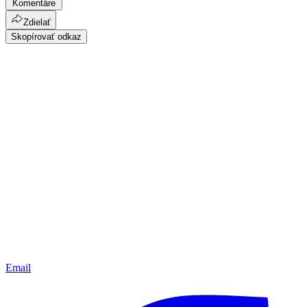
Komentáre
Zdielať
Skopírovať odkaz
Email