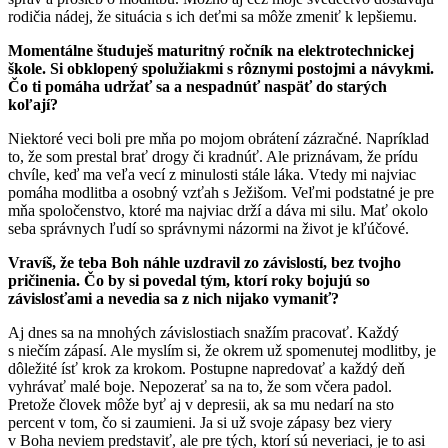
rodičia nádej, že situácia s ich deťmi sa môže zmeniť k lepšiemu.
Momentálne študuješ maturitný ročník na elektrotechnickej
škole. Si obklopený spolužiakmi s rôznymi postojmi a návykmi.
Čo ti pomáha udržať sa a nespadnúť naspäť do starých
koľají?
Niektoré veci boli pre mňa po mojom obrátení zázračné. Napríklad
to, že som prestal brať drogy či kradnúť. Ale priznávam, že prídu
chvíle, keď ma veľa vecí z minulosti stále láka. Vtedy mi najviac
pomáha modlitba a osobný vzťah s Ježišom. Veľmi podstatné je pre
mňa spoločenstvo, ktoré ma najviac drží a dáva mi silu. Mať okolo
seba správnych ľudí so správnymi názormi na život je kľúčové.
Vravíš, že teba Boh náhle uzdravil zo závislostí, bez tvojho
pričinenia. Čo by si povedal tým, ktorí roky bojujú so
závislosťami a nevedia sa z nich nijako vymaniť?
Aj dnes sa na mnohých závislostiach snažím pracovať. Každý
s niečím zápasí. Ale myslím si, že okrem už spomenutej modlitby, je
dôležité ísť krok za krokom. Postupne napredovať a každý deň
vyhrávať malé boje. Nepozerať sa na to, že som včera padol.
Pretože človek môže byť aj v depresii, ak sa mu nedarí na sto
percent v tom, čo si zaumieni. Ja si už svoje zápasy bez viery
v Boha neviem predstaviť, ale pre tých, ktorí sú neveriaci, je to asi