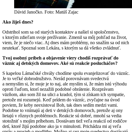
Dávid Janočko. Foto: Matúš Zajac
Ako žiješ dnes?
Odstrihol som sa od starých kontaktov a našiel si spoločenstvo,
s ktorým zdieľam svoje prežívanie. Zmenil sa môj pohľad na život,
viem, že je niečo viac. Aj dnes mám problémy, no snažím sa od nich
neutekať. Spoznal som Lekára, s ktorým sa dá všetko zvládnuť.
Tvoj osobný príbeh a objavenie viery chodíš rozprávať do
väzníc aj detských domovov. Aké sú reakcie poslucháčov?
S kapelou Lámačské chvály chodíme spolu evanjelizovať do väzníc.
Je to veľké dobrodružstvo. Nerád porovnávam svedectvá
a nemyslím si, že moje je to naj, ale myslím si, že mám istú výhodu
oproti ľuďom, ktorí nezažili podobné obrátenie. Rozprávam
väzňom, ako som žil na ulici a kradol, tým si získam ich sympatie,
pretože mi rozumejú. Keď prídem do väzníc, zvyčajne na úvod
poviem, že keby neexistoval Boh, tak dnes sedím medzi vami.
Podobne to vnímajú aj deti v detských domovoch, pretože aj ony
lietajú v rôznych problémoch. Reakcie sú dobré, mnohí sa vedia
stotožniť s mojím príbehom. Dostávam tiež veľa reakcií od rodičov
detí, ktoré žijú podobne ako ja v minulosti. Prichádza mi aj veľa
správ a prosieb o modlitbu. Možno aj cez moje svedectvo dostávajú