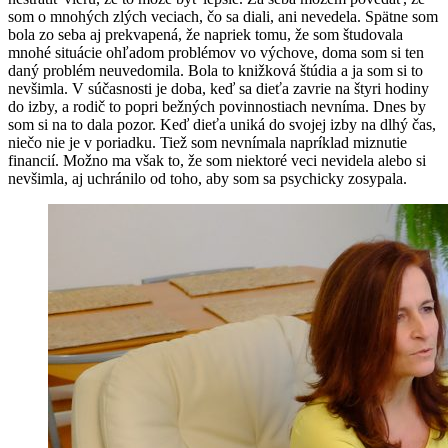
som o mnohých zlých veciach, čo sa diali, ani nevedela. Spätne som
bola zo seba aj prekvapená, že napriek tomu, že som študovala
mnohé situácie ohľadom problémov vo výchove, doma som si ten
daný problém neuvedomila. Bola to knižková štúdia a ja som si to
nevšimla. V súčasnosti je doba, keď sa dieťa zavrie na štyri hodiny
do izby, a rodič to popri bežných povinnostiach nevníma. Dnes by
som si na to dala pozor. Keď dieťa uniká do svojej izby na dlhý čas,
niečo nie je v poriadku. Tiež som nevnímala napríklad miznutie
financií. Možno ma však to, že som niektoré veci nevidela alebo si
nevšimla, aj uchránilo od toho, aby som sa psychicky zosypala.