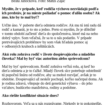
Beáta Janočková. Foto: Matúš Zajac
Myslíte, že v prípade, keď rodičia výchovu nezvládajú podľa
ich predstáv, je na mieste požiadať o pomoc ďalšiu osobu? Ak
áno, kto by to mal byť?
Určite áno. V puberte dieťa odmieta rodičov. Ak mu tú istú radu dá
rodič a kamarát, je to sto a jedno. Preto si myslím, že je dôležité
v tomto období začleniť dieťa do spoločenstva, ktoré má na neho
dobrý vplyv. Som vďačná, že sa to u nás podarilo. V prípade
pretrvávajúcich problémov by som však hľadala pomoc aj
v odborných kruhoch a inštitúciách.
Akú rolu zohráva rodič v živote dospievajúceho a mladého
človeka? Mal by byť viac autoritou alebo sprievodcom?
Mal by byť sprievodcom. Rodič zohráva veľkú rolu, aj keď ho
dieťa odmieta a je to ťažké. Mladý človek síce potrebuje odstrihnúť
tú pupočnú šnúru od rodičov, aby sa mohol rozvíjať, avšak je to
obdobie. Dospievajúci až neskôr pochopí, koľko načerpal doma. Ak
je rodina zdravá, vštepuje do detí genetickú výbavu – do jeho
vzťahov, budúceho manželstva, rodiny a podobne.
Ako riešite konfliktné situácie dnes?
Rozhovorom. Veľa sa u nás rozprávame. Niekedy je to pokojnejšie,