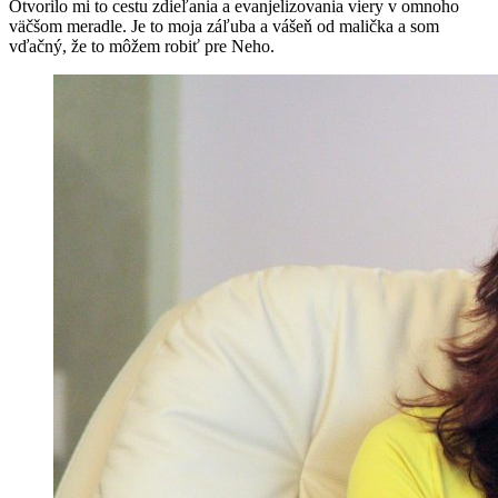
Otvorilo mi to cestu zdieľania a evanjelizovania viery v omnoho
väčšom meradle. Je to moja záľuba a vášeň od malička a som
vďačný, že to môžem robiť pre Neho.