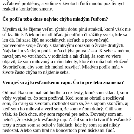
vzťahové problémy, a vidíme v životoch ľudí mnoho pozitívnych
reakcií a konkrétne zmeny.
Čo podľa teba dnes najviac chýba mladým ľuďom?
Myslím si, že žijeme veľmi rýchlu dobu plnú atrakcií, ktoré však nie
sú kvalitné. Niektorí mladí hľadajú eufóriu či zážitky sveta, kde sa
len dá. Iní zasa žijú na sociálnych sieťach a porovnávajú
podvedome svoje životy s klamlivými obrazmi o živote druhých.
Najviac im všetkým podľa mňa chýba pravá láska. K sebe samému,
navzájom vo vzťahoch, v rodinách a tak ďalej. Ja som vo viere
objavil, že som milovaný a mám talenty, ktoré do mňa boli vložené
Stvoriteľom, aby som ich mohol rozvíjať. Mladým podľa mňa v
živote často chýba to nájdenie seba.
Venuješ sa aj kresťanskému rapu. Čo to pre teba znamená?
Od malička som mal rád hudbu a cez texty, ktoré som skladal, som
vždy vypísal to, čo som prežíval. Keď som sa obrátil a rozlišoval
som, čo ďalej so životom, rozhodol som sa, že s rapom skončím, aj
keď som ho miloval a veril som, že som v ňom dobrý. Cítil som
však, že Boh chce, aby som rapoval pre neho. Dovtedy som ani
netušil, že existuje kresťanský rap. Začal som teda tvoriť kresťanské
texty a zrazu som sa ocitol v štúdiách, kde by som sa asi nikdy
nedostal. Alebo som hral na koncertoch pred tisíckami ľudí.