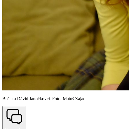
Beáta a Dávid Janočkovci. Foto: Matúš Zajac