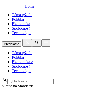
Home
Téma týždňa
Politika
Ekonomika
Spoločnosť
Technológie
Predplatné
Téma týždňa
Politika
Ekonomika
>
Spoločnosť
Technológie
Vitajte na Štandarde