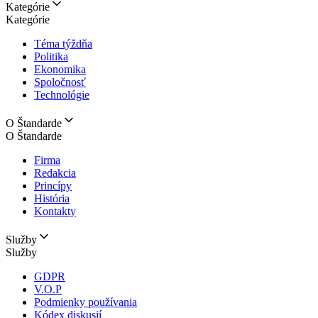
Kategórie
Kategórie
Téma týždňa
Politika
Ekonomika
Spoločnosť
Technológie
O Štandarde
O Štandarde
Firma
Redakcia
Princípy
História
Kontakty
Služby
Služby
GDPR
V.O.P
Podmienky používania
Kódex diskusií