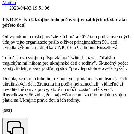
Minúta
|
2023-04-03 19:51:06
UNICEF: Na Ukrajine bolo počas vojny zabitých už viac ako
päťsto detí
Od vypuknutia ruskej invázie z februára 2022 tam podľa overených
údajov tejto organizácie prišlo o život prinajmenšom 501 detí,
uviedla výkonná riaditeľka UNICEF-u Catherine Russellová.
Toto číslo vo svojom príspevku na Twitteri nazvala "ďalším
tragickým míľnikom pre ukrajinské deti a rodiny". Skutočný počet
zabitých detí je však podľa jej slov "pravdepodobne oveľa vyšší".
Dodala, že okrem toho bolo zranených prinajmenšom tisíc ďalších
ukrajinských detí. Zranenia im podľa nej zanechali "viditeľné aj
neviditeľné rany a jazvy, ktoré im môžu zostať celý život".
Russellová zdôraznila, že "najvyššiu cenu" za túto brutálnu vojnu
platia na Ukrajine práve deti a ich rodiny.
(tasr)