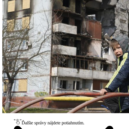
Ďalšie správy nájdete potiahnutím.