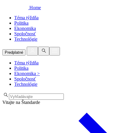
Home
Téma týždňa
Politika
Ekonomika
Spoločnosť
Technológie
Predplatné
Téma týždňa
Politika
Ekonomika
>
Spoločnosť
Technológie
Vitajte na Štandarde