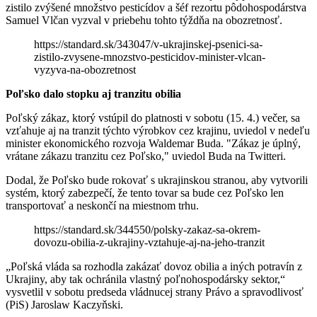
zistilo zvýšené množstvo pesticídov a šéf rezortu pôdohospodárstva
Samuel Vlčan vyzval v priebehu tohto týždňa na obozretnosť.
https://standard.sk/343047/v-ukrajinskej-psenici-sa-
zistilo-zvysene-mnozstvo-pesticidov-minister-vlcan-
vyzyva-na-obozretnost
Poľsko dalo stopku aj tranzitu obilia
Poľský zákaz, ktorý vstúpil do platnosti v sobotu (15. 4.) večer, sa
vzťahuje aj na tranzit týchto výrobkov cez krajinu, uviedol v nedeľu
minister ekonomického rozvoja Waldemar Buda. "Zákaz je úplný,
vrátane zákazu tranzitu cez Poľsko," uviedol Buda na Twitteri.
Dodal, že Poľsko bude rokovať s ukrajinskou stranou, aby vytvorili
systém, ktorý zabezpečí, že tento tovar sa bude cez Poľsko len
transportovať a neskončí na miestnom trhu.
https://standard.sk/344550/polsky-zakaz-sa-okrem-
dovozu-obilia-z-ukrajiny-vztahuje-aj-na-jeho-tranzit
„Poľská vláda sa rozhodla zakázať dovoz obilia a iných potravín z
Ukrajiny, aby tak ochránila vlastný poľnohospodársky sektor,“
vysvetlil v sobotu predseda vládnucej strany Právo a spravodlivosť
(PiS) Jaroslaw Kaczyňski.