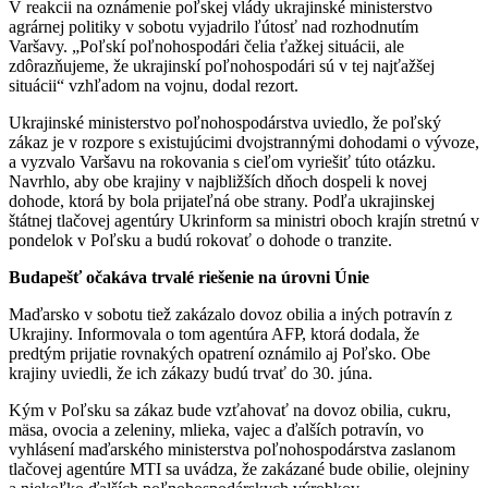
V reakcii na oznámenie poľskej vlády ukrajinské ministerstvo
agrárnej politiky v sobotu vyjadrilo ľútosť nad rozhodnutím
Varšavy. „Poľskí poľnohospodári čelia ťažkej situácii, ale
zdôrazňujeme, že ukrajinskí poľnohospodári sú v tej najťažšej
situácii“ vzhľadom na vojnu, dodal rezort.
Ukrajinské ministerstvo poľnohospodárstva uviedlo, že poľský
zákaz je v rozpore s existujúcimi dvojstrannými dohodami o vývoze,
a vyzvalo Varšavu na rokovania s cieľom vyriešiť túto otázku.
Navrhlo, aby obe krajiny v najbližších dňoch dospeli k novej
dohode, ktorá by bola prijateľná obe strany. Podľa ukrajinskej
štátnej tlačovej agentúry Ukrinform sa ministri oboch krajín stretnú v
pondelok v Poľsku a budú rokovať o dohode o tranzite.
Budapešť očakáva trvalé riešenie
na úrovni
Únie
Maďarsko v sobotu tiež zakázalo dovoz obilia a iných potravín z
Ukrajiny. Informovala o tom agentúra AFP, ktorá dodala, že
predtým prijatie rovnakých opatrení oznámilo aj Poľsko. Obe
krajiny uviedli, že ich zákazy budú trvať do 30. júna.
Kým v Poľsku sa zákaz bude vzťahovať na dovoz obilia, cukru,
mäsa, ovocia a zeleniny, mlieka, vajec a ďalších potravín, vo
vyhlásení maďarského ministerstva poľnohospodárstva zaslanom
tlačovej agentúre MTI sa uvádza, že zakázané bude obilie, olejniny