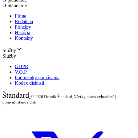
O Štandarde
Firma
Redakcia
Princípy
História
Kontakty
Služby
Služby
GDPR
V.O.P
Podmienky používania
Kódex diskusií
© 2026
Denník Štandard, Všetky práva vyhradené |
oprava@standard.sk