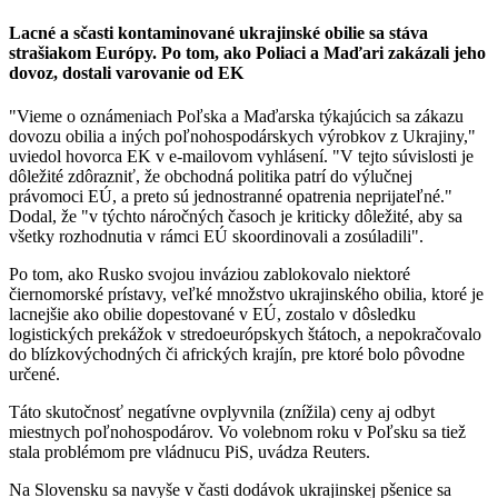
Lacné a sčasti kontaminované ukrajinské obilie sa stáva
strašiakom Európy. Po tom, ako Poliaci a Maďari zakázali jeho
dovoz, dostali varovanie od EK
"Vieme o oznámeniach Poľska a Maďarska týkajúcich sa zákazu
dovozu obilia a iných poľnohospodárskych výrobkov z Ukrajiny,"
uviedol hovorca EK v e-mailovom vyhlásení. "V tejto súvislosti je
dôležité zdôrazniť, že obchodná politika patrí do výlučnej
právomoci EÚ, a preto sú jednostranné opatrenia neprijateľné."
Dodal, že "v týchto náročných časoch je kriticky dôležité, aby sa
všetky rozhodnutia v rámci EÚ skoordinovali a zosúladili".
Po tom, ako Rusko svojou inváziou zablokovalo niektoré
čiernomorské prístavy, veľké množstvo ukrajinského obilia, ktoré je
lacnejšie ako obilie dopestované v EÚ, zostalo v dôsledku
logistických prekážok v stredoeurópskych štátoch, a nepokračovalo
do blízkovýchodných či afrických krajín, pre ktoré bolo pôvodne
určené.
Táto skutočnosť negatívne ovplyvnila (znížila) ceny aj odbyt
miestnych poľnohospodárov. Vo volebnom roku v Poľsku sa tiež
stala problémom pre vládnucu PiS, uvádza Reuters.
Na Slovensku sa navyše v časti dodávok ukrajinskej pšenice sa