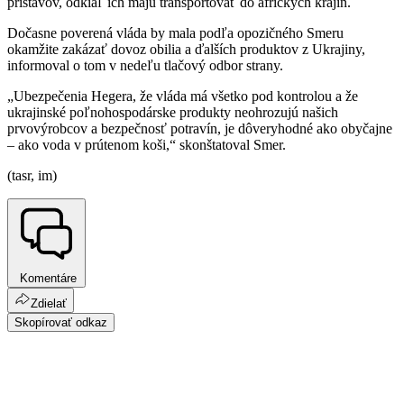
prístavov, odkiaľ ich majú transportovať do afrických krajín.
Dočasne poverená vláda by mala podľa opozičného Smeru
okamžite zakázať dovoz obilia a ďalších produktov z Ukrajiny,
informoval o tom v nedeľu tlačový odbor strany.
„Ubezpečenia Hegera, že vláda má všetko pod kontrolou a že
ukrajinské poľnohospodárske produkty neohrozujú našich
prvovýrobcov a bezpečnosť potravín, je dôveryhodné ako obyčajne
– ako voda v prútenom koši,“ skonštatoval Smer.
(tasr, im)
Komentáre
Zdielať
Skopírovať odkaz