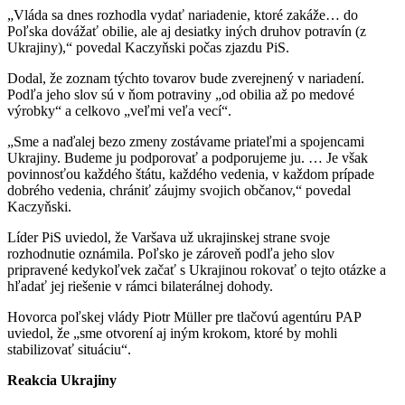
„Vláda sa dnes rozhodla vydať nariadenie, ktoré zakáže… do
Poľska dovážať obilie, ale aj desiatky iných druhov potravín (z
Ukrajiny),“ povedal Kaczyňski počas zjazdu PiS.
Dodal, že zoznam týchto tovarov bude zverejnený v nariadení.
Podľa jeho slov sú v ňom potraviny „od obilia až po medové
výrobky“ a celkovo „veľmi veľa vecí“.
„Sme a naďalej bezo zmeny zostávame priateľmi a spojencami
Ukrajiny. Budeme ju podporovať a podporujeme ju. … Je však
povinnosťou každého štátu, každého vedenia, v každom prípade
dobrého vedenia, chrániť záujmy svojich občanov,“ povedal
Kaczyňski.
Líder PiS uviedol, že Varšava už ukrajinskej strane svoje
rozhodnutie oznámila. Poľsko je zároveň podľa jeho slov
pripravené kedykoľvek začať s Ukrajinou rokovať o tejto otázke a
hľadať jej riešenie v rámci bilaterálnej dohody.
Hovorca poľskej vlády Piotr Müller pre tlačovú agentúru PAP
uviedol, že „sme otvorení aj iným krokom, ktoré by mohli
stabilizovať situáciu“.
Reakcia Ukrajiny