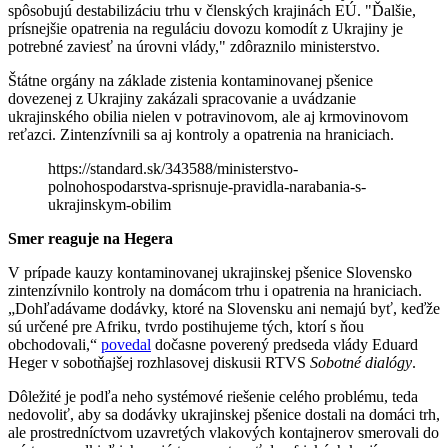
spôsobujú destabilizáciu trhu v členských krajinách EÚ. "Ďalšie,
prísnejšie opatrenia na reguláciu dovozu komodít z Ukrajiny je
potrebné zaviesť na úrovni vlády," zdôraznilo ministerstvo.
Štátne orgány na základe zistenia kontaminovanej pšenice
dovezenej z Ukrajiny zakázali spracovanie a uvádzanie
ukrajinského obilia nielen v potravinovom, ale aj krmovinovom
reťazci. Zintenzívnili sa aj kontroly a opatrenia na hraniciach.
https://standard.sk/343588/ministerstvo-
polnohospodarstva-sprisnuje-pravidla-narabania-s-
ukrajinskym-obilim
Smer reaguje na Hegera
V prípade kauzy kontaminovanej ukrajinskej pšenice Slovensko
zintenzívnilo kontroly na domácom trhu i opatrenia na hraniciach.
„Dohľadávame dodávky, ktoré na Slovensku ani nemajú byť, keďže
sú určené pre Afriku, tvrdo postihujeme tých, ktorí s ňou
obchodovali,“
povedal
dočasne poverený predseda vlády Eduard
Heger v sobotňajšej rozhlasovej diskusii RTVS
Sobotné dialógy
.
Dôležité je podľa neho systémové riešenie celého problému, teda
nedovoliť, aby sa dodávky ukrajinskej pšenice dostali na domáci trh,
ale prostredníctvom uzavretých vlakových kontajnerov smerovali do