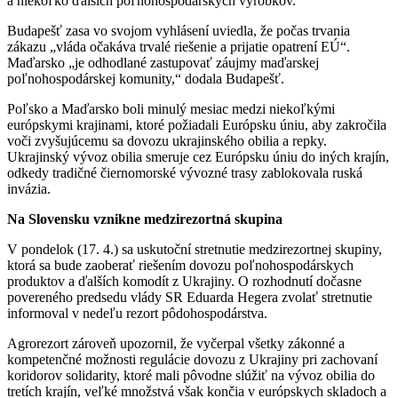
a niekoľko ďalších poľnohospodárskych výrobkov.
Budapešť zasa vo svojom vyhlásení uviedla, že počas trvania
zákazu „vláda očakáva trvalé riešenie a prijatie opatrení EÚ“.
Maďarsko „je odhodlané zastupovať záujmy maďarskej
poľnohospodárskej komunity,“ dodala Budapešť.
Poľsko a Maďarsko boli minulý mesiac medzi niekoľkými
európskymi krajinami, ktoré požiadali Európsku úniu, aby zakročila
voči zvyšujúcemu sa dovozu ukrajinského obilia a repky.
Ukrajinský vývoz obilia smeruje cez Európsku úniu do iných krajín,
odkedy tradičné čiernomorské vývozné trasy zablokovala ruská
invázia.
Na Slovensku vznikne medzirezortná skupina
V pondelok (17. 4.) sa uskutoční stretnutie medzirezortnej skupiny,
ktorá sa bude zaoberať riešením dovozu poľnohospodárskych
produktov a ďalších komodít z Ukrajiny. O rozhodnutí dočasne
povereného predsedu vlády SR Eduarda Hegera zvolať stretnutie
informoval v nedeľu rezort pôdohospodárstva.
Agrorezort zároveň upozornil, že vyčerpal všetky zákonné a
kompetenčné možnosti regulácie dovozu z Ukrajiny pri zachovaní
koridorov solidarity, ktoré mali pôvodne slúžiť na vývoz obilia do
tretích krajín, veľké množstvá však končia v európskych skladoch a