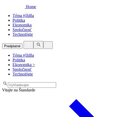
Home
Téma týždňa
Politika
Ekonomika
Spoločnosť
Technológie
Predplatné
Téma týždňa
Politika
Ekonomika
>
Spoločnosť
Technológie
Vitajte na Štandarde