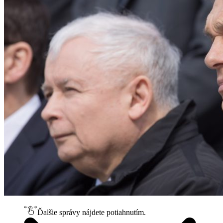
Ďalšie správy nájdete potiahnutím.