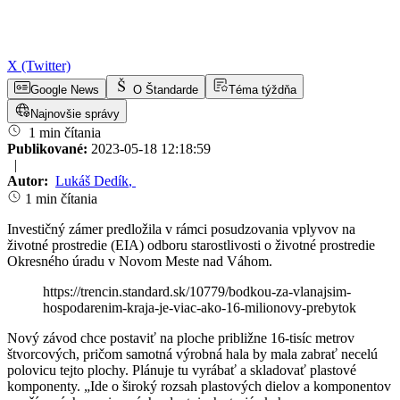
X (Twitter)
Google News
O Štandarde
Téma týždňa
Najnovšie správy
1 min čítania
Publikované:
2023-05-18 12:18:59
|
Autor:
Lukáš Dedík
,
1 min čítania
Investičný zámer predložila v rámci posudzovania vplyvov na
životné prostredie (EIA) odboru starostlivosti o životné prostredie
Okresného úradu v Novom Meste nad Váhom.
https://trencin.standard.sk/10779/bodkou-za-vlanajsim-
hospodarenim-kraja-je-viac-ako-16-milionovy-prebytok
Nový závod chce postaviť na ploche približne 16-tisíc metrov
štvorcových, pričom samotná výrobná hala by mala zabrať necelú
polovicu tejto plochy. Plánuje tu vyrábať a skladovať plastové
komponenty. „Ide o široký rozsah plastových dielov a komponentov