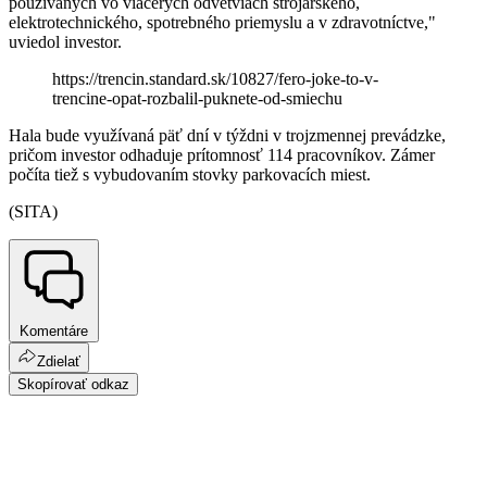
používaných vo viacerých odvetviach strojárskeho,
elektrotechnického, spotrebného priemyslu a v zdravotníctve,"
uviedol investor.
https://trencin.standard.sk/10827/fero-joke-to-v-
trencine-opat-rozbalil-puknete-od-smiechu
Hala bude využívaná päť dní v týždni v trojzmennej prevádzke,
pričom investor odhaduje prítomnosť 114 pracovníkov. Zámer
počíta tiež s vybudovaním stovky parkovacích miest.
(SITA)
Komentáre
Zdielať
Skopírovať odkaz