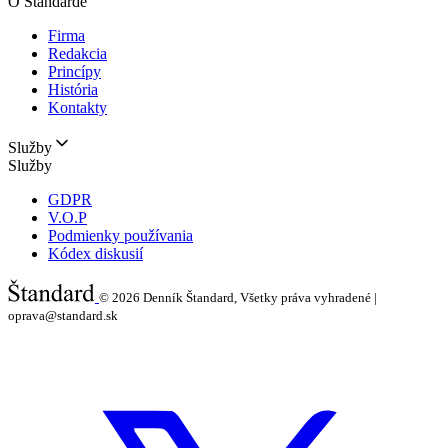
O Štandarde
Firma
Redakcia
Princípy
História
Kontakty
Služby
Služby
GDPR
V.O.P
Podmienky používania
Kódex diskusií
© 2026
Denník Štandard, Všetky práva vyhradené |
oprava@standard.sk