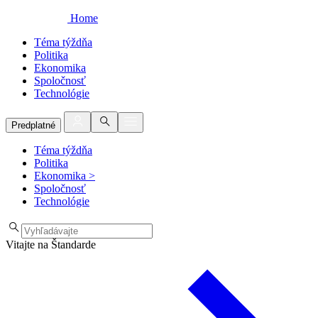
Home
Téma týždňa
Politika
Ekonomika
Spoločnosť
Technológie
Predplatné
Téma týždňa
Politika
Ekonomika
>
Spoločnosť
Technológie
Vitajte na Štandarde