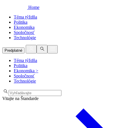
Home
Téma týždňa
Politika
Ekonomika
Spoločnosť
Technológie
Predplatné
Téma týždňa
Politika
Ekonomika
>
Spoločnosť
Technológie
Vitajte na Štandarde