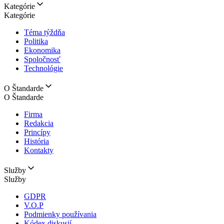
Kategórie
Kategórie
Téma týždňa
Politika
Ekonomika
Spoločnosť
Technológie
O Štandarde
O Štandarde
Firma
Redakcia
Princípy
História
Kontakty
Služby
Služby
GDPR
V.O.P
Podmienky používania
Kódex diskusií