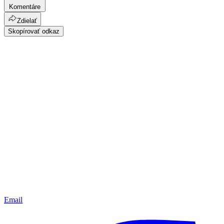
Komentáre
Zdielať
Skopírovať odkaz
Email