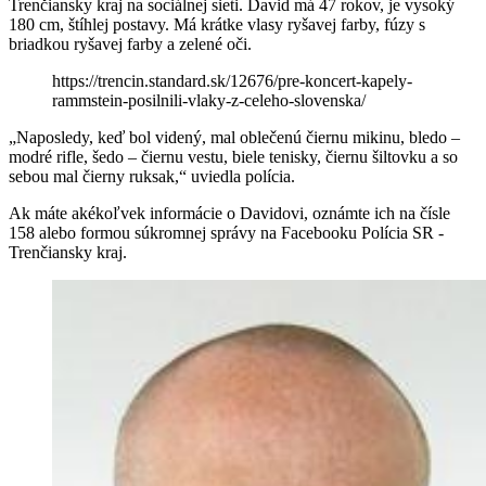
Trenčiansky kraj na sociálnej sieti. David má 47 rokov, je vysoký
180 cm, štíhlej postavy. Má krátke vlasy ryšavej farby, fúzy s
briadkou ryšavej farby a zelené oči.
https://trencin.standard.sk/12676/pre-koncert-kapely-
rammstein-posilnili-vlaky-z-celeho-slovenska/
„Naposledy, keď bol videný, mal oblečenú čiernu mikinu, bledo –
modré rifle, šedo – čiernu vestu, biele tenisky, čiernu šiltovku a so
sebou mal čierny ruksak,“ uviedla polícia.
Ak máte akékoľvek informácie o Davidovi, oznámte ich na čísle
158 alebo formou súkromnej správy na Facebooku Polícia SR -
Trenčiansky kraj.