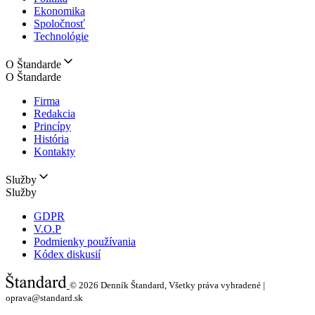
Ekonomika
Spoločnosť
Technológie
O Štandarde
O Štandarde
Firma
Redakcia
Princípy
História
Kontakty
Služby
Služby
GDPR
V.O.P
Podmienky používania
Kódex diskusií
© 2026
Denník Štandard, Všetky práva vyhradené |
oprava@standard.sk