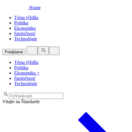
Home
Téma týždňa
Politika
Ekonomika
Spoločnosť
Technológie
Predplatné
Téma týždňa
Politika
Ekonomika
>
Spoločnosť
Technológie
Vitajte na Štandarde