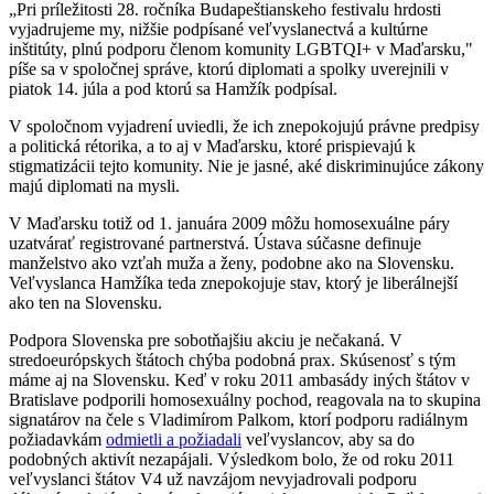
„Pri príležitosti 28. ročníka Budapeštianskeho festivalu hrdosti
vyjadrujeme my, nižšie podpísané veľvyslanectvá a kultúrne
inštitúty, plnú podporu členom komunity LGBTQI+ v Maďarsku,"
píše sa v spoločnej správe, ktorú diplomati a spolky uverejnili v
piatok 14. júla a pod ktorú sa Hamžík podpísal.
V spoločnom vyjadrení uviedli, že ich znepokojujú právne predpisy
a politická rétorika, a to aj v Maďarsku, ktoré prispievajú k
stigmatizácii tejto komunity. Nie je jasné, aké diskriminujúce zákony
majú diplomati na mysli.
V Maďarsku totiž od 1. januára 2009 môžu homosexuálne páry
uzatvárať registrované partnerstvá. Ústava súčasne definuje
manželstvo ako vzťah muža a ženy, podobne ako na Slovensku.
Veľvyslanca Hamžíka teda znepokojuje stav, ktorý je liberálnejší
ako ten na Slovensku.
Podpora Slovenska pre sobotňajšiu akciu je nečakaná. V
stredoeurópskych štátoch chýba podobná prax. Skúsenosť s tým
máme aj na Slovensku. Keď v roku 2011 ambasády iných štátov v
Bratislave podporili homosexuálny pochod, reagovala na to skupina
signatárov na čele s Vladimírom Palkom, ktorí podporu radiálnym
požiadavkám
odmietli a požiadali
veľvyslancov, aby sa do
podobných aktivít nezapájali. Výsledkom bolo, že od roku 2011
veľvyslanci štátov V4 už navzájom nevyjadrovali podporu