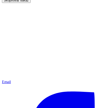
Skopírovať odkaz
Email