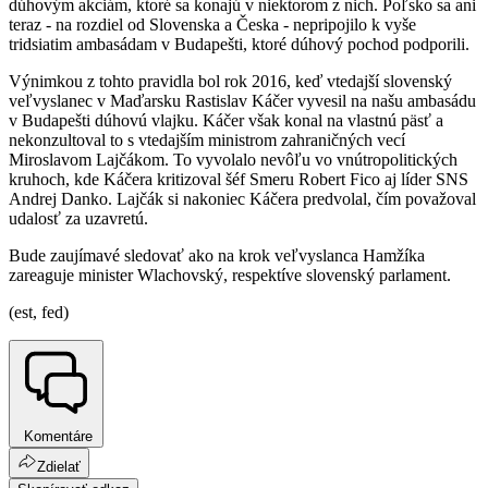
dúhovým akciám, ktoré sa konajú v niektorom z nich. Poľsko sa ani
teraz - na rozdiel od Slovenska a Česka - nepripojilo k vyše
tridsiatim ambasádam v Budapešti, ktoré dúhový pochod podporili.
Výnimkou z tohto pravidla bol rok 2016, keď vtedajší slovenský
veľvyslanec v Maďarsku Rastislav Káčer vyvesil na našu ambasádu
v Budapešti dúhovú vlajku. Káčer však konal na vlastnú päsť a
nekonzultoval to s vtedajším ministrom zahraničných vecí
Miroslavom Lajčákom. To vyvolalo nevôľu vo vnútropolitických
kruhoch, kde Káčera kritizoval šéf Smeru Robert Fico aj líder SNS
Andrej Danko. Lajčák si nakoniec Káčera predvolal, čím považoval
udalosť za uzavretú.
Bude zaujímavé sledovať ako na krok veľvyslanca Hamžíka
zareaguje minister Wlachovský, respektíve slovenský parlament.
(est, fed)
Komentáre
Zdielať