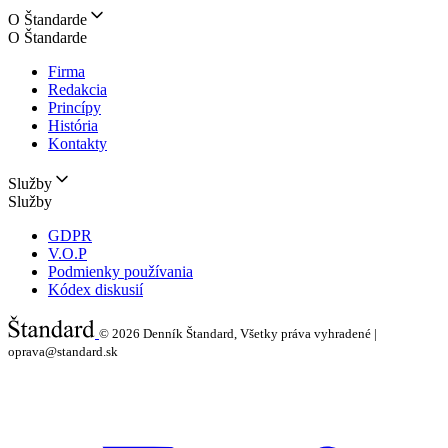
O Štandarde
O Štandarde
Firma
Redakcia
Princípy
História
Kontakty
Služby
Služby
GDPR
V.O.P
Podmienky používania
Kódex diskusií
© 2026
Denník Štandard, Všetky práva vyhradené |
oprava@standard.sk