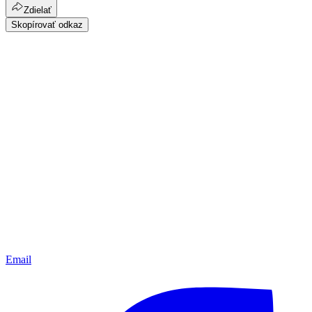
Zdielať
Skopírovať odkaz
Email