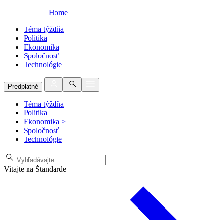
Home
Téma týždňa
Politika
Ekonomika
Spoločnosť
Technológie
Predplatné
Téma týždňa
Politika
Ekonomika
>
Spoločnosť
Technológie
Vitajte na Štandarde