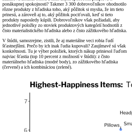
ponákupnej spokojnosti? Takmer 3 300 dobrovoľníkov ohodnotilo
rôzne produkty z hľadiska toho, aký pôžitok si myslia, že im tieto
prinesú, a zároveň aj to, aký pôžitok pociťovali, keď si tieto
produkty naposledy kúpili. Dobrovoľníkov však požiadali, aby
jednotlivé položky zo stoviek produktových kategórií hodnotili z
čisto materialistického hľadiska alebo z čisto zážitkového hľadiska.
V štúdii, samozrejme, zistili, že aj materiálne veci robia ľudí
šťastnejšími. Prečo by ich inak ľudia kupovali? Zaujímavé sú však
konkrétnosti. Tu je výber položiek, ktorých nákup priniesol ľuďom
najviac šťastia (top 10 percent z možností v štúdii): z čisto
materiálneho hľadiska (modré body), zo zážitkového hľadiska
(červené) a ich kombináciou (zelené).