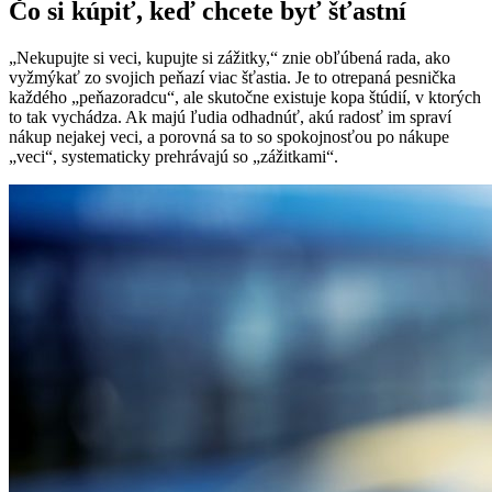
Čo si kúpiť, keď chcete byť šťastní
„Nekupujte si veci, kupujte si zážitky,“ znie obľúbená rada, ako
vyžmýkať zo svojich peňazí viac šťastia. Je to otrepaná pesnička
každého „peňazoradcu“, ale skutočne existuje kopa štúdií, v ktorých
to tak vychádza. Ak majú ľudia odhadnúť, akú radosť im spraví
nákup nejakej veci, a porovná sa to so spokojnosťou po nákupe
„veci“, systematicky prehrávajú so „zážitkami“.