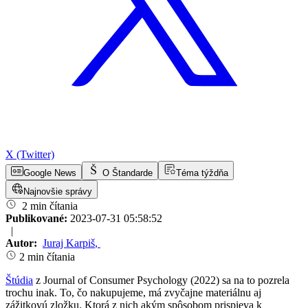
X (Twitter)
Google News
O Štandarde
Téma týždňa
Najnovšie správy
2 min čítania
Publikované:
2023-07-31 05:58:52
|
Autor:
Juraj Karpiš
,
2 min čítania
Š
túdia
z Journal of Consumer Psychology (2022) sa na to pozrela
trochu inak. To, čo nakupujeme, má zvyčajne materiálnu aj
zážitkovú zložku. Ktorá z nich akým spôsobom prispieva k