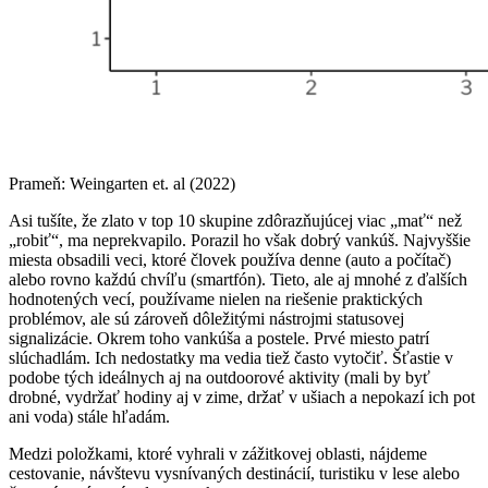
Prameň: Weingarten et. al (2022)
Asi tušíte, že zlato v top 10 skupine zdôrazňujúcej viac „mať“ než
„robiť“, ma neprekvapilo. Porazil ho však dobrý vankúš. Najvyššie
miesta obsadili veci, ktoré človek používa denne (auto a počítač)
alebo rovno každú chvíľu (smartfón). Tieto, ale aj mnohé z ďalších
hodnotených vecí, používame nielen na riešenie praktických
problémov, ale sú zároveň dôležitými nástrojmi statusovej
signalizácie. Okrem toho vankúša a postele. Prvé miesto patrí
slúchadlám. Ich nedostatky ma vedia tiež často vytočiť. Šťastie v
podobe tých ideálnych aj na outdoorové aktivity (mali by byť
drobné, vydržať hodiny aj v zime, držať v ušiach a nepokazí ich pot
ani voda) stále hľadám.
Medzi položkami, ktoré vyhrali v zážitkovej oblasti, nájdeme
cestovanie, návštevu vysnívaných destinácií, turistiku v lese alebo