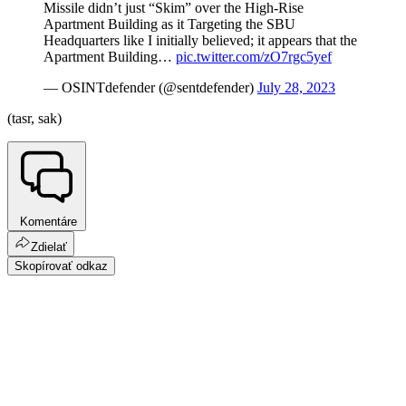
Missile didn’t just “Skim” over the High-Rise
Apartment Building as it Targeting the SBU
Headquarters like I initially believed; it appears that the
Apartment Building…
pic.twitter.com/zO7rgc5yef
— OSINTdefender (@sentdefender)
July 28, 2023
(tasr, sak)
Komentáre
Zdielať
Skopírovať odkaz