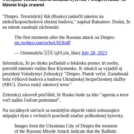
hlásení traja zranení
"Dnipro. Teroristický štát (Rusko) zaútočil raketou na
niekoľkoposchodovú obytnú budovu," napísal Bakumov. Dodal, že
na mieste zasahujú záchranári.
The first moments after the Russian attack on Dnipro.
pic.twitter.com/swboUH3h4P
— Oriannalyla 🇺🇦 (@Lyla_lilas)
July 28, 2023
Informáciu, že po útoku požiadali o lekársku pomoc tri osoby,
potvrdil minister vnútra Ihor Klymenko. K situácii sa vyjadril aj
prezident Volodymyr Zelenskyj: "Dnipro. Piatok večer. Zasiahnutá
bola výšková budova a budova Ukrajinskej bezpečnostnej služby
(SBU). Znova ruský raketový teror."
Zelenskyj zároveň prisľúbil, že Rusko bude za túto "agresiu a teror
voči našim ľuďom potrestané".
Na sociálnych sieťach sa medzitým objavili videá zobrazujúce
stúpajúci dym z vrchných poschodí značne poškodenej bytovky.
Images from the Ukrainian City of Dnipro the moment
of the Russian Missile Attack indicate that the Ballistic