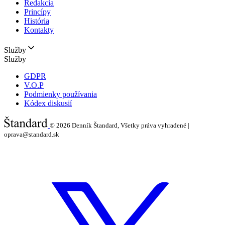
Redakcia
Princípy
História
Kontakty
Služby
Služby
GDPR
V.O.P
Podmienky používania
Kódex diskusií
© 2026
Denník Štandard, Všetky práva vyhradené |
oprava@standard.sk