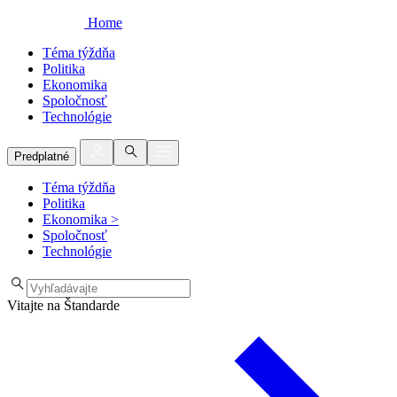
Home
Téma týždňa
Politika
Ekonomika
Spoločnosť
Technológie
Predplatné
Téma týždňa
Politika
Ekonomika
>
Spoločnosť
Technológie
Vitajte na Štandarde