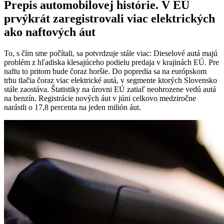
Prepis automobilovej histórie. V EÚ
prvýkrát zaregistrovali viac elektrických
ako naftových áut
To, s čím sme počítali, sa potvrdzuje stále viac: Dieselové autá majú
problém z hľadiska klesajúceho podielu predaja v krajinách EÚ. Pre
naftu to pritom bude čoraz horšie. Do popredia sa na európskom
trhu tlačia čoraz viac elektrické autá, v segmente ktorých Slovensko
stále zaostáva. Štatistiky na úrovni EÚ zatiaľ neohrozene vedú autá
na benzín. Registrácie nových áut v júni celkovo medziročne
narástli o 17,8 percenta na jeden milión áut.