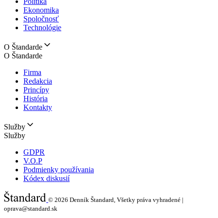
Politika
Ekonomika
Spoločnosť
Technológie
O Štandarde
O Štandarde
Firma
Redakcia
Princípy
História
Kontakty
Služby
Služby
GDPR
V.O.P
Podmienky používania
Kódex diskusií
© 2026
Denník Štandard, Všetky práva vyhradené |
oprava@standard.sk