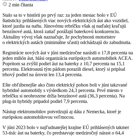
2 min čítania
Stalo sa to v histórii po prvý raz: za jeden mesiac bolo v EÚ
štatisticky prihlásených viac nových elektrických áut ako vozidiel,
ktoré jazdia na naftu. Júnovému rebríčku však aj naďalej kraľujú
benzínové autá, ktorá zatiaľ porážajú baterkovú konkurenciu.
Aktuálny vývoj však naznačuje, že pochybnosti motoristov
o elektrických autách (minimálne sčasti) odchádzajú do zabudnutia.
Registrácie nových áut v júni medziročne narástli o 17,8 percenta na
jeden milión áut, hlási organizácia európskych automobiliek ACEA.
Popritom sa zvýšil podiel áut na baterky z 10,7 percenta na 15,1
percenta. Elektroautá tým pádom porazili diesel, ktorý si pripísal
trhový podiel na úrovni len 13,4 percenta.
Ešte obľúbenejšie ako čisto elektrický pohon boli v júni takzvané
hybridné automobily s výsledkom 24,3 percenta. Prvé miesto v
rebríčku si neohrozene držia benzínové autá (36,3 percenta). Na
plug-in hybridy pripadol podiel 7,9 percenta.
Nástup elektromobilov potvrdzujú aj dáta z Nemecka, ktoré je
európskou automobilovou veľmocou.
V júni 2023 bolo v najľudnatejšej krajine EÚ prihlásených takmer
53-tisíc áut na baterky, čo predstavuje medziročný nárast o 64,4