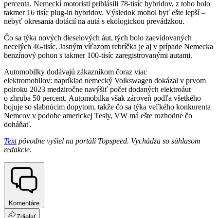
percenta. Nemeckí motoristi prihlásili 78-tisíc hybridov, z toho bolo
takmer 16 tisíc plug-in hybridov. Výsledok mohol byť ešte lepší –
nebyť okresania dotácií na autá s ekologickou prevádzkou.
Čo sa týka nových dieselových áut, tých bolo zaevidovaných
necelých 46-tisíc. Jasným víťazom rebríčka je aj v prípade Nemecka
benzínový pohon s takmer 100-tisíc zaregistrovanými autami.
Automobilky dodávajú zákazníkom čoraz viac
elektromobilov: napríklad nemecký Volkswagen dokázal v prvom
polroku 2023 medziročne navýšiť počet dodaných elektroáut
o zhruba 50 percent. Automobilka však zároveň podľa všetkého
bojuje so slabnúcim dopytom, takže čo sa týka veľkého konkurenta
Nemcov v podobe americkej Tesly, VW má ešte rozhodne čo
doháňať.
Text
pôvodne vyšiel na portáli Topspeed. Vychádza so súhlasom
redakcie.
Komentáre
Zdielať