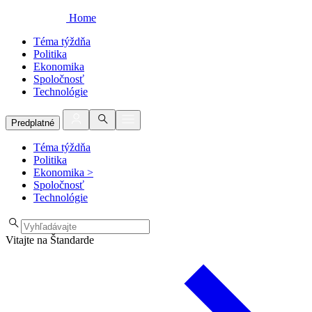
Home
Téma týždňa
Politika
Ekonomika
Spoločnosť
Technológie
Predplatné
Téma týždňa
Politika
Ekonomika
>
Spoločnosť
Technológie
Vitajte na Štandarde