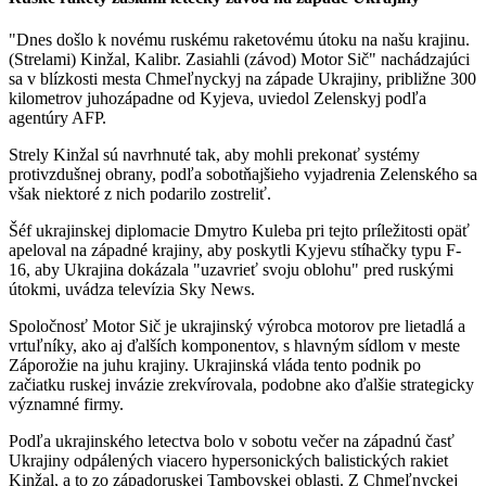
"Dnes došlo k novému ruskému raketovému útoku na našu krajinu.
(Strelami) Kinžal, Kalibr. Zasiahli (závod) Motor Sič" nachádzajúci
sa v blízkosti mesta Chmeľnyckyj na západe Ukrajiny, približne 300
kilometrov juhozápadne od Kyjeva, uviedol Zelenskyj podľa
agentúry AFP.
Strely Kinžal sú navrhnuté tak, aby mohli prekonať systémy
protivzdušnej obrany, podľa sobotňajšieho vyjadrenia Zelenského sa
však niektoré z nich podarilo zostreliť.
Šéf ukrajinskej diplomacie Dmytro Kuleba pri tejto príležitosti opäť
apeloval na západné krajiny, aby poskytli Kyjevu stíhačky typu F-
16, aby Ukrajina dokázala "uzavrieť svoju oblohu" pred ruskými
útokmi, uvádza televízia Sky News.
Spoločnosť Motor Sič je ukrajinský výrobca motorov pre lietadlá a
vrtuľníky, ako aj ďalších komponentov, s hlavným sídlom v meste
Záporožie na juhu krajiny. Ukrajinská vláda tento podnik po
začiatku ruskej invázie zrekvírovala, podobne ako ďalšie strategicky
významné firmy.
Podľa ukrajinského letectva bolo v sobotu večer na západnú časť
Ukrajiny odpálených viacero hypersonických balistických rakiet
Kinžal, a to zo západoruskej Tambovskej oblasti. Z Chmeľnyckej