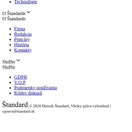
Technológie
O Štandarde
O Štandarde
Firma
Redakcia
Princípy
História
Kontakty
Služby
Služby
GDPR
V.O.P
Podmienky používania
Kódex diskusií
© 2026
Denník Štandard, Všetky práva vyhradené |
oprava@standard.sk