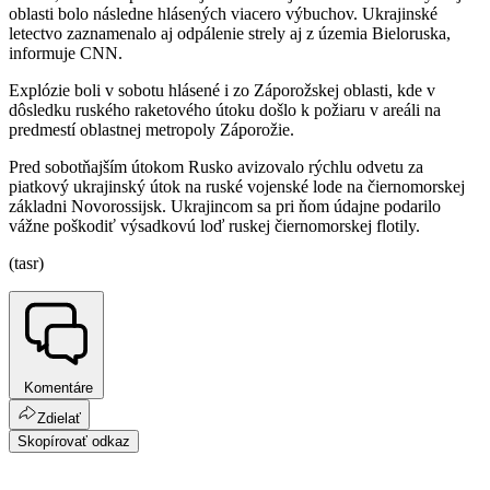
oblasti bolo následne hlásených viacero výbuchov. Ukrajinské
letectvo zaznamenalo aj odpálenie strely aj z územia Bieloruska,
informuje CNN.
Explózie boli v sobotu hlásené i zo Záporožskej oblasti, kde v
dôsledku ruského raketového útoku došlo k požiaru v areáli na
predmestí oblastnej metropoly Záporožie.
Pred sobotňajším útokom Rusko avizovalo rýchlu odvetu za
piatkový ukrajinský útok na ruské vojenské lode na čiernomorskej
základni Novorossijsk. Ukrajincom sa pri ňom údajne podarilo
vážne poškodiť výsadkovú loď ruskej čiernomorskej flotily.
(tasr)
Komentáre
Zdielať
Skopírovať odkaz