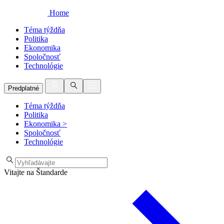
Home
Téma týždňa
Politika
Ekonomika
Spoločnosť
Technológie
Predplatné
Téma týždňa
Politika
Ekonomika
>
Spoločnosť
Technológie
Vitajte na Štandarde