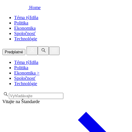
Home
Téma týždňa
Politika
Ekonomika
Spoločnosť
Technológie
Predplatné
Téma týždňa
Politika
Ekonomika
>
Spoločnosť
Technológie
Vitajte na Štandarde