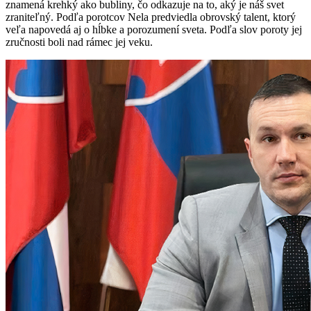
znamená krehký ako bubliny, čo odkazuje na to, aký je náš svet
zraniteľný. Podľa porotcov Nela predviedla obrovský talent, ktorý
veľa napovedá aj o hĺbke a porozumení sveta. Podľa slov poroty jej
zručnosti boli nad rámec jej veku.