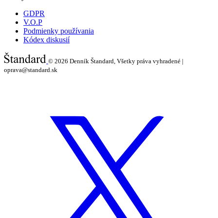
GDPR
V.O.P
Podmienky používania
Kódex diskusií
© 2026
Denník Štandard, Všetky práva vyhradené |
oprava@standard.sk