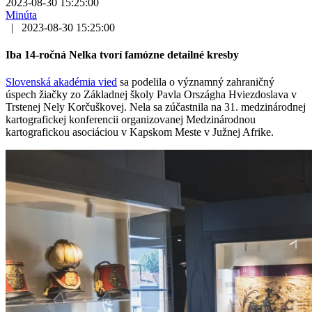
2023-08-30 15:25:00
Minúta
|
2023-08-30 15:25:00
Iba 14-ročná Nelka tvorí famózne detailné kresby
Slovenská akadémia vied
sa podelila o významný zahraničný
úspech žiačky zo Základnej školy Pavla Országha Hviezdoslava v
Trstenej Nely Korčuškovej. Nela sa zúčastnila na 31. medzinárodnej
kartografickej konferencii organizovanej Medzinárodnou
kartografickou asociáciou v Kapskom Meste v Južnej Afrike.