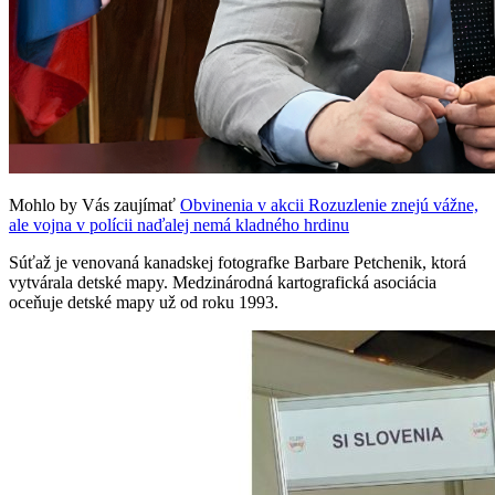
Mohlo by Vás zaujímať
Obvinenia v akcii Rozuzlenie znejú vážne,
ale vojna v polícii naďalej nemá kladného hrdinu
Súťaž je venovaná kanadskej fotografke Barbare Petchenik, ktorá
vytvárala detské mapy. Medzinárodná kartografická asociácia
oceňuje detské mapy už od roku 1993.