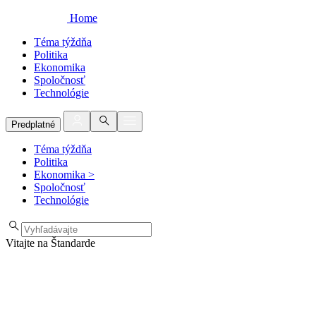
Home
Téma týždňa
Politika
Ekonomika
Spoločnosť
Technológie
Predplatné
Téma týždňa
Politika
Ekonomika
>
Spoločnosť
Technológie
Vitajte na Štandarde