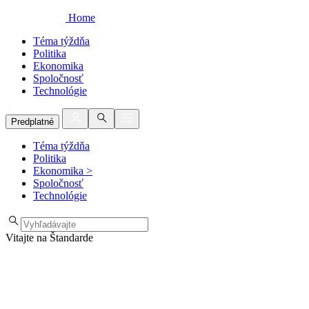
Home
Téma týždňa
Politika
Ekonomika
Spoločnosť
Technológie
Predplatné
Téma týždňa
Politika
Ekonomika
>
Spoločnosť
Technológie
Vitajte na Štandarde