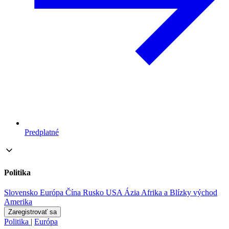
Predplatné
Politika
Slovensko
Európa
Čína
Rusko
USA
Ázia
Afrika a Blízky východ
Amerika
Zaregistrovať sa
Politika
|
Európa