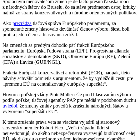
Spoločným menovateľom zmien je de facto presun ťažiska moci
z národných štátov do Bruselu, čo sa stáva predmetom ostrej kritiky
najmä zo strany konzervatívnych a národne orientovaných politikov.
Ako
prezrádza
tlačová správa Európskeho parlamentu, za
spomenuté zmeny hlasovalo devätnásť členov výboru, šiesti boli
proti a jeden člen sa hlasovania zdržal.
Na zmenách sa predtým dohodlo päť frakcií Európskeho
parlamentu: Európska ľudová strana (EPP), Progresívna aliancia
socialistov a demokratov (S&D), Obnovme Európu (RE), Zelení
(EFA) a Ľavica (GUE/NGL).
Frakcia Európski konzervatívci a reformisti (ECR), naopak, tieto
návrhy schváliť odmietla s argumentom, že by vydláždili cestu pre
„premenu EÚ na centralizovaný európsky superštát“.
Hovorca poľskej vlády Piotr Müller ešte pred hlasovaním výboru
podľa poľskej tlačovej agentúry PAP pre médiá v podobnom duchu
uviedol
, že zmeny zmlúv povedú k zrušeniu národných štátov a
vytvoreniu "superštátu EÚ".
K téme zrušenia práva veta sa viackrát vyjadril aj staronový
slovenský premiér Robert Fico. „Veľkí západní lídri si
neuvedomujú, do akého nebezpečenstva vystavujú budúcnosť celej
EÚ, ak diskusiu o možnom zrušení jednomyseľnosti okamžite