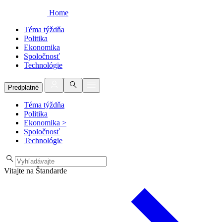
Home
Téma týždňa
Politika
Ekonomika
Spoločnosť
Technológie
Predplatné
Téma týždňa
Politika
Ekonomika
>
Spoločnosť
Technológie
Vitajte na Štandarde