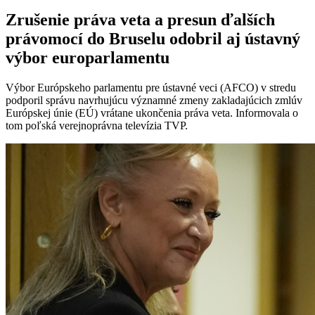
Zrušenie práva veta a presun ďalších
právomocí do Bruselu odobril aj ústavný
výbor europarlamentu
Výbor Európskeho parlamentu pre ústavné veci (AFCO) v stredu
podporil správu navrhujúcu významné zmeny zakladajúcich zmlúv
Európskej únie (EÚ) vrátane ukončenia práva veta. Informovala o
tom poľská verejnoprávna televízia TVP.