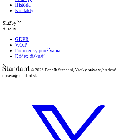
História
Kontakty
Služby
Služby
GDPR
V.O.P
Podmienky používania
Kódex diskusií
© 2026
Denník Štandard, Všetky práva vyhradené |
oprava@standard.sk