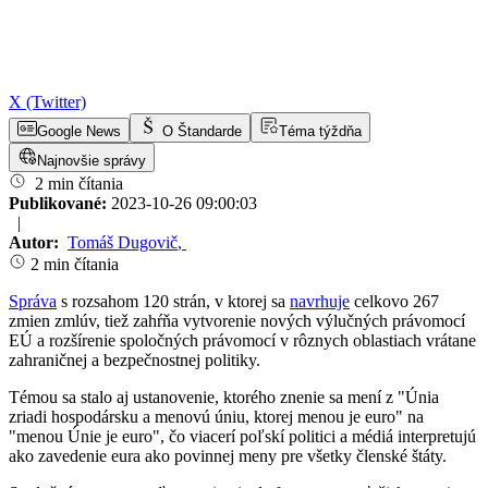
X (Twitter)
Google News
O Štandarde
Téma týždňa
Najnovšie správy
2 min čítania
Publikované:
2023-10-26 09:00:03
|
Autor:
Tomáš Dugovič
,
2 min čítania
Správa
s rozsahom 120 strán, v ktorej sa
navrhuje
celkovo 267
zmien zmlúv, tiež zahŕňa vytvorenie nových výlučných právomocí
EÚ a rozšírenie spoločných právomocí v rôznych oblastiach vrátane
zahraničnej a bezpečnostnej politiky.
Témou sa stalo aj ustanovenie, ktorého znenie sa mení z "Únia
zriadi hospodársku a menovú úniu, ktorej menou je euro" na
"menou Únie je euro", čo viacerí poľskí politici a médiá interpretujú
ako zavedenie eura ako povinnej meny pre všetky členské štáty.