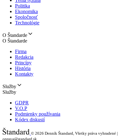
Téma týždňa
Politika
Ekonomika
Spoločnosť
Technológie
O Štandarde
O Štandarde
Firma
Redakcia
Princípy
História
Kontakty
Služby
Služby
GDPR
V.O.P
Podmienky používania
Kódex diskusií
© 2026
Denník Štandard, Všetky práva vyhradené |
oprava@standard.sk