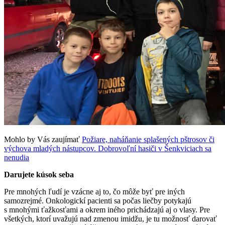
Mohlo by Vás zaujímať
Požiare, naháňanie splašených pštrosov či
výchova mladých nástupcov. Dobrovoľní hasiči v Šenkviciach sa
nenudia
Darujete kúsok seba
Pre mnohých ľudí je vzácne aj to, čo môže byť pre iných
samozrejmé. Onkologickí pacienti sa počas liečby potykajú
s mnohými ťažkosťami a okrem iného prichádzajú aj o vlasy. Pre
všetkých, ktorí uvažujú nad zmenou imidžu, je tu možnosť darovať