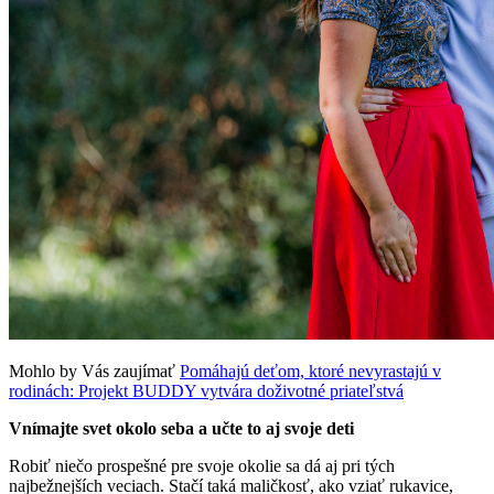
Mohlo by Vás zaujímať
Pomáhajú deťom, ktoré nevyrastajú v
rodinách: Projekt BUDDY vytvára doživotné priateľstvá
Vnímajte svet okolo seba a učte to aj svoje deti
Robiť niečo prospešné pre svoje okolie sa dá aj pri tých
najbežnejších veciach. Stačí taká maličkosť, ako vziať rukavice,