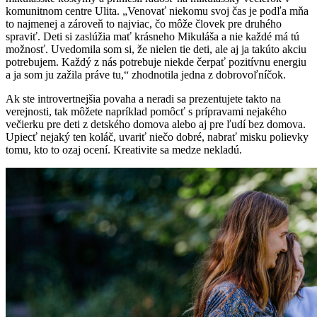
komunitnom centre Ulita. „Venovať niekomu svoj čas je podľa mňa
to najmenej a zároveň to najviac, čo môže človek pre druhého
spraviť. Deti si zaslúžia mať krásneho Mikuláša a nie každé má tú
možnosť. Uvedomila som si, že nielen tie deti, ale aj ja takúto akciu
potrebujem. Každý z nás potrebuje niekde čerpať pozitívnu energiu
a ja som ju zažila práve tu,“ zhodnotila jedna z dobrovoľníčok.
Ak ste introvertnejšia povaha a neradi sa prezentujete takto na
verejnosti, tak môžete napríklad pomôcť s prípravami nejakého
večierku pre deti z detského domova alebo aj pre ľudí bez domova.
Upiecť nejaký ten koláč, uvariť niečo dobré, nabrať misku polievky
tomu, kto to ozaj ocení. Kreativite sa medze nekladú.