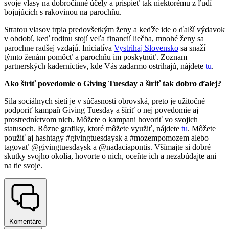
svoje vlasy na dobročinné účely a prispieť tak niektorému z ľudí
bojujúcich s rakovinou na parochňu.
Stratou vlasov trpia predovšetkým ženy a keďže ide o ďalší výdavok
v období, keď rodinu stojí veľa financií liečba, mnohé ženy sa
parochne radšej vzdajú. Iniciatíva
Vystrihaj Slovensko
sa snaží
týmto ženám pomôcť a parochňu im poskytnúť. Zoznam
partnerských kaderníctiev, kde Vás zadarmo ostrihajú, nájdete
tu
.
Ako šíriť povedomie o Giving Tuesday a šíriť tak dobro ďalej?
Sila sociálnych sietí je v súčasnosti obrovská, preto je užitočné
podporiť kampaň Giving Tuesday a šíriť o nej povedomie aj
prostredníctvom nich. Môžete o kampani hovoriť vo svojich
statusoch. Rôzne grafiky, ktoré môžete využiť, nájdete
tu
. Môžete
použiť aj hashtagy #givingtuesdaysk a #mozempomozem alebo
tagovať @givingtuesdaysk a @nadaciapontis. Všímajte si dobré
skutky svojho okolia, hovorte o nich, oceňte ich a nezabúdajte ani
na tie svoje.
Komentáre