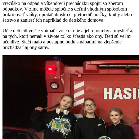
vrecúško na odpad a víkendovú prechádzku spojiť so zberom
odpadkov. V zime môžete spločne s deťmi vhodným spôsobom
prikrmovať vtáky, upratať ihrisko či pretriediť hračky, knihy alebo
šatstvo a zaniesť ich napríklad do detského domova.
Učte deti citlivejšie vnímať svoje okolie a jeho potreby a myslieť aj
na tých, ktorí nemali v živote toľko šťastia ako ony. Deti sú veľmi
učenlivé. Stačí málo a postupne budú s nápadmi na zlepšenie
prichádzať aj ony samy.