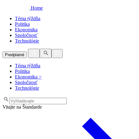
Home
Téma týždňa
Politika
Ekonomika
Spoločnosť
Technológie
Predplatné
Téma týždňa
Politika
Ekonomika
>
Spoločnosť
Technológie
Vitajte na Štandarde