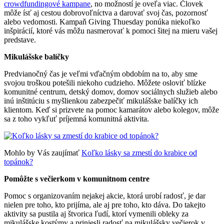
crowdfundingové kampane
, no možností je oveľa viac. Človek
môže ísť aj cestou dobrovoľníctva a darovať svoj čas, pozornosť
alebo vedomosti. Kampaň Giving Thuesday ponúka niekoľko
inšpirácií, ktoré vás môžu nasmerovať k pomoci šitej na mieru vašej
predstave.
Mikulášske balíčky
Predvianočný čas je veľmi vďačným obdobím na to, aby sme
svojou troškou potešili niekoho cudzieho. Môžete osloviť blízke
komunitné centrum, detský domov, domov sociálnych služieb alebo
inú inštitúciu s myšlienkou zabezpečiť mikulášske balíčky ich
klientom. Keď si prizvete na pomoc kamarátov alebo kolegov, môže
sa z toho vykľuť príjemná komunitná aktivita.
Mohlo by Vás zaujímať
Koľko lásky sa zmestí do krabice od
topánok?
Pomôžte s večierkom v komunitnom centre
Pomoc s organizovaním nejakej akcie, ktorá urobí radosť, je dar
nielen pre toho, kto prijíma, ale aj pre toho, kto dáva. Do takejto
aktivity sa pustila aj štvorica ľudí, ktorí vymenili obleky za
mikulášske kostýmy a priniesli radosť na mikulášsky večierok v