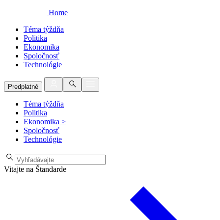
Home
Téma týždňa
Politika
Ekonomika
Spoločnosť
Technológie
Predplatné
Téma týždňa
Politika
Ekonomika
>
Spoločnosť
Technológie
Vitajte na Štandarde