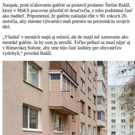
Naopak, proti sťahovaniu galérie sa postavil poslanec Štefan Baláž,
ktorý v MsKS pracovne pôsobil tri desaťročia, z toho podstatnú časť
ako riaditeľ. Pripomenul, že galériu zakladal ešte v 90. rokoch 20.
storočia, aby miestni výtvarníci mali priestor na prezentáciu svojich
diel.
„Všadiaľ v mestách majú aj múzeá, ale tie majú iné zameranie ako
mestské galérie. Ja by som ju nerušil. Toľko peňazí sa musí nájsť aj
v Rimavskej Sobote, aby sme túto časť kultúry pre obyvateľov
vydobyli,“ povedal Baláž.