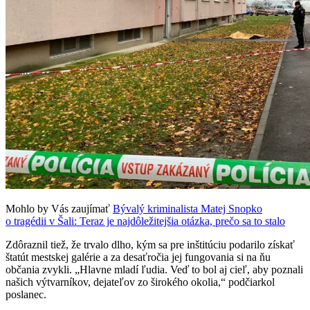
Mohlo by Vás zaujímať
Bývalý kriminalista Matej Snopko
o tragédii v Šali: Teraz je najdôležitejšia otázka, prečo sa to stalo
Zdôraznil tiež, že trvalo dlho, kým sa pre inštitúciu podarilo získať
štatút mestskej galérie a za desaťročia jej fungovania si na ňu
občania zvykli. „Hlavne mladí ľudia. Veď to bol aj cieľ, aby poznali
našich výtvarníkov, dejateľov zo širokého okolia,“ podčiarkol
poslanec.