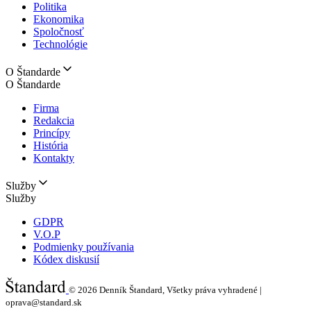
Politika
Ekonomika
Spoločnosť
Technológie
O Štandarde
O Štandarde
Firma
Redakcia
Princípy
História
Kontakty
Služby
Služby
GDPR
V.O.P
Podmienky používania
Kódex diskusií
© 2026
Denník Štandard, Všetky práva vyhradené |
oprava@standard.sk