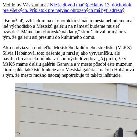
Mohlo by Vás zaujímať
Nie je dôvod mať špeciálny 13. dôchodok
pre všetkých. Príplatok pre najviac ohrozených má byť adresný
„Bohužiaľ, vzhľadom na ekonomickú situáciu mesta nebudeme mať
iné východisko a Mestskú galériu na námestí budeme musieť
uzavrieť. Máme tam obrovské náklady,“ skonštatoval primátor s
tým, že galériu asi presunú do kultúrneho domu.
Ako nadviazala riaditeľka Mestského kultúrneho strediska (MsKS)
Silvia Habánová, toto riešenie ju mrzí aj ako výtvarníčku, ale
navrhla ho ako ekonómka z úsporných dôvodov. „Aj preto, že v
MsKS máme ďalšiu galériu Ganevia a v meste pôsobí ešte múzeum,
ktoré spĺňa také isté funkcie ako Mestská galéria,“ načrtla Habánová
s tým, že mesto možno naozaj nepotrebuje tri takéto inštitúcie.