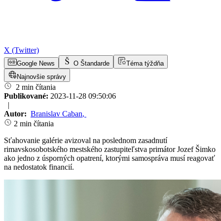
X (Twitter)
Google News
O Štandarde
Téma týždňa
Najnovšie správy
2 min čítania
Publikované:
2023-11-28 09:50:06
|
Autor:
Branislav Caban
,
2 min čítania
Sťahovanie galérie avizoval na poslednom zasadnutí
rimavskosobotského mestského zastupiteľstva primátor Jozef Šimko
ako jedno z úsporných opatrení, ktorými samospráva musí reagovať
na nedostatok financií.