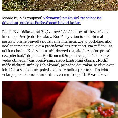
Mohlo by Vás zaujímať
Významný prešovský žrebčinec bol
dôvodom, prečo sa Prešovčanom hovorí koňare
Podľa Kvašňákovej sú 3 vývinové štádiá budovania bezpečia na
internete. Prvé je do 10 rokov. Rodič by v tomto období mal
nastaviť prísne pravidlá používania internetu. „Je to podobné, ako
keď chceme naučiť dieťa prechádzať cez priechod. Na začiatku sa
učí len chodiť. Keď sa to naučí, dozvedá sa, ako bezpečne prejsť
cez priechod,” doplnila. Rodičom môžu pomôcť aplikácie, ktoré
vedia obmedziť čas používania, alebo kontrolujú obsah. „Rodič
môže niektoré stránky zablokovať, prípadne dať zákaz navštevovať
ich. Dieťa sa takto učí pohybovať sa v online priestore. Do tohto
veku je pre neho rodič autorita a verí mu,” doplnila Kvašňáková.