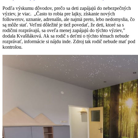
Podľa výskumu dôvodov, prečo sa deti zapájajú do nebezpečných
výziev, je viac. „Často to robia pre lajky, získanie nových
followerov, uznanie, adrenalín, ale najmä preto, lebo nedomyslia, čo
są môže stať. Veľmi dôležité je tiež povedať, že deti, ktoré sa s
rodičmi rozprávajú, sa oveľa menej zapájajú do týchto výziev,”
dodala Kvašňáková. Ak sa rodič s deťmi o týchto témach nebude
rozprávať, informácie si nájdu inde. Zdroj tak rodič nebude mať pod
kontrolou.