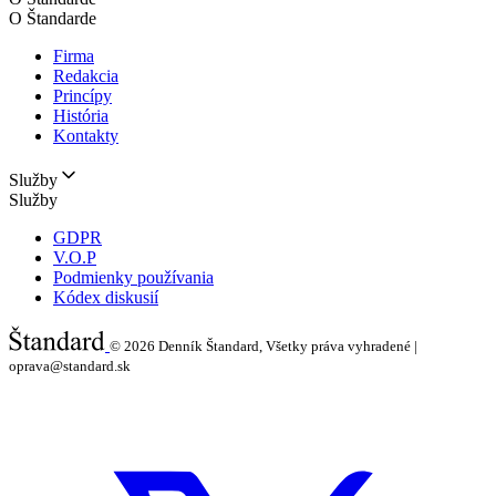
O Štandarde
Firma
Redakcia
Princípy
História
Kontakty
Služby
Služby
GDPR
V.O.P
Podmienky používania
Kódex diskusií
© 2026
Denník Štandard, Všetky práva vyhradené |
oprava@standard.sk