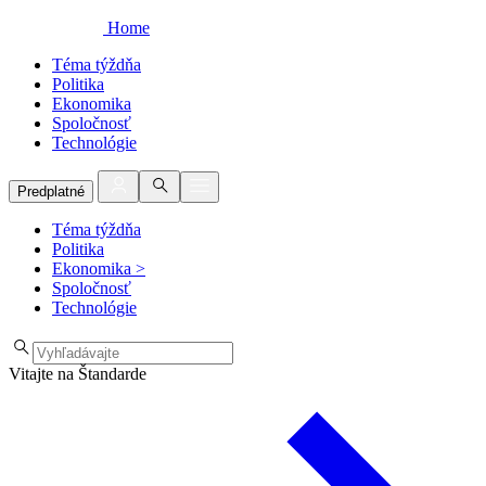
Home
Téma týždňa
Politika
Ekonomika
Spoločnosť
Technológie
Predplatné
Téma týždňa
Politika
Ekonomika
>
Spoločnosť
Technológie
Vitajte na Štandarde