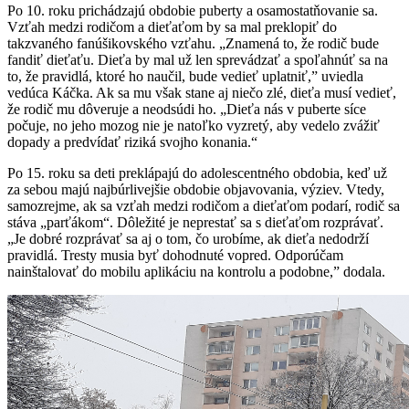
Po 10. roku prichádzajú obdobie puberty a osamostatňovanie sa.
Vzťah medzi rodičom a dieťaťom by sa mal preklopiť do
takzvaného fanúšikovského vzťahu. „Znamená to, že rodič bude
fandiť dieťaťu. Dieťa by mal už len sprevádzať a spoľahnúť sa na
to, že pravidlá, ktoré ho naučil, bude vedieť uplatniť,” uviedla
vedúca Káčka. Ak sa mu však stane aj niečo zlé, dieťa musí vedieť,
že rodič mu dôveruje a neodsúdi ho. „Dieťa nás v puberte síce
počuje, no jeho mozog nie je natoľko vyzretý, aby vedelo zvážiť
dopady a predvídať riziká svojho konania.“
Po 15. roku sa deti preklápajú do adolescentného obdobia, keď už
za sebou majú najbúrlivejšie obdobie objavovania, výziev. Vtedy,
samozrejme, ak sa vzťah medzi rodičom a dieťaťom podarí, rodič sa
stáva „parťákom“. Dôležité je neprestať sa s dieťaťom rozprávať.
„Je dobré rozprávať sa aj o tom, čo urobíme, ak dieťa nedodrží
pravidlá. Tresty musia byť dohodnuté vopred. Odporúčam
nainštalovať do mobilu aplikáciu na kontrolu a podobne,” dodala.