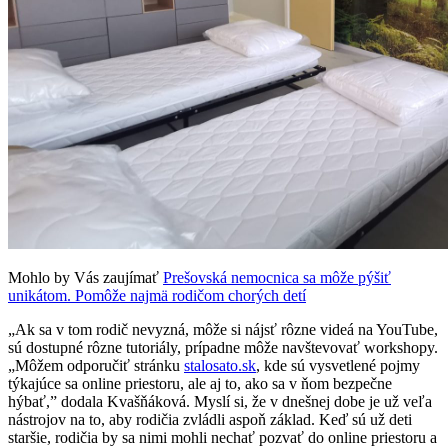
Mohlo by Vás zaujímať
Prešovská nemocnica sa môže pýšiť
unikátom. Pomôže najmä rodičom chorých detí
„Ak sa v tom rodič nevyzná, môže si nájsť rôzne videá na YouTube,
sú dostupné rôzne tutoriály, prípadne môže navštevovať workshopy.
„Môžem odporučiť stránku
stalosato.sk
, kde sú vysvetlené pojmy
týkajúce sa online priestoru, ale aj to, ako sa v ňom bezpečne
hýbať,” dodala Kvašňáková. Myslí si, že v dnešnej dobe je už veľa
nástrojov na to, aby rodičia zvládli aspoň základ. Keď sú už deti
staršie, rodičia by sa nimi mohli nechať pozvať do online priestoru a