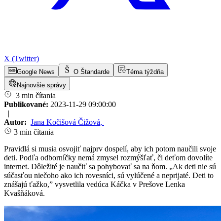
X (Twitter)
Google News
O Štandarde
Téma týždňa
Najnovšie správy
3 min čítania
Publikované:
2023-11-29 09:00:00
|
Autor:
Jana Kočišová Čižová
,
3 min čítania
Pravidlá si musia osvojiť najprv dospelí, aby ich potom naučili svoje
deti. Podľa odborníčky nemá zmysel rozmýšľať, či deťom dovolíte
internet. Dôležité je naučiť sa pohybovať sa na ňom. „Ak deti nie sú
súčasťou niečoho ako ich rovesníci, sú vylúčené a neprijaté. Deti to
znášajú ťažko,” vysvetlila vedúca Káčka v Prešove Lenka
Kvašňáková.