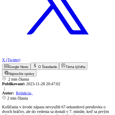
X (Twitter)
Google News
O Štandarde
Téma týždňa
Najnovšie správy
2 min čítania
Publikované:
2023-11-28 20:47:02
|
Autor:
Redakcia
,
2 min čítania
Košičania v úvode zápasu nevyužili 67-sekundovú presilovku o
dvoch hráčov, ale do vedenia sa dostali v 7. minúte, keď sa prvým