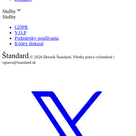
Služby
Služby
GDPR
V.O.P
Podmienky používania
Kódex diskusií
© 2026
Denník Štandard, Všetky práva vyhradené |
oprava@standard.sk