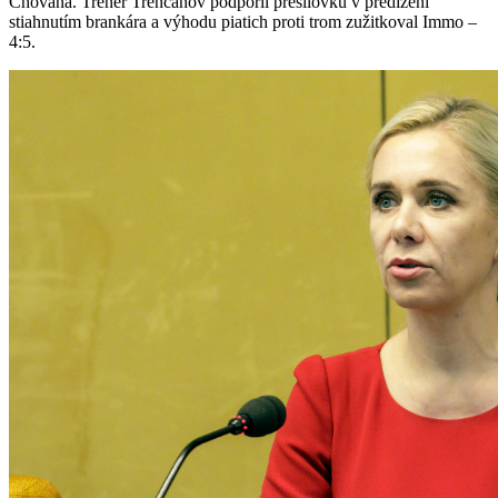
Chovana. Tréner Trenčanov podporil presilovku v predĺžení
stiahnutím brankára a výhodu piatich proti trom zužitkoval Immo –
4:5.