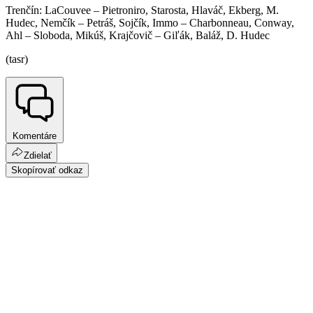
Trenčín: LaCouvee – Pietroniro, Starosta, Hlaváč, Ekberg, M.
Hudec, Nemčík – Petráš, Sojčík, Immo – Charbonneau, Conway,
Ahl – Sloboda, Mikúš, Krajčovič – Giľák, Baláž, D. Hudec
(tasr)
Komentáre
Zdielať
Skopírovať odkaz