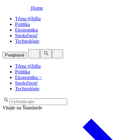
Home
Téma týždňa
Politika
Ekonomika
Spoločnosť
Technológie
Predplatné
Téma týždňa
Politika
Ekonomika
>
Spoločnosť
Technológie
Vitajte na Štandarde