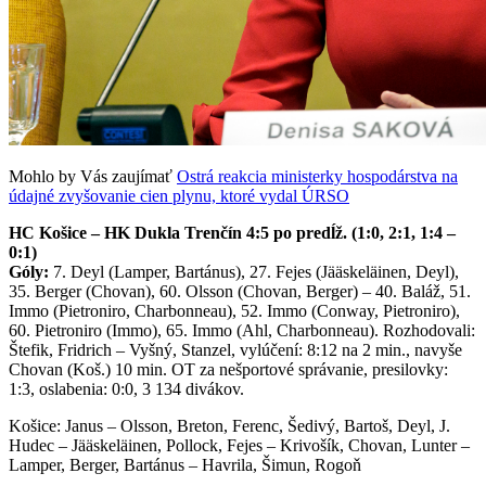
Mohlo by Vás zaujímať
Ostrá reakcia ministerky hospodárstva na
údajné zvyšovanie cien plynu, ktoré vydal ÚRSO
HC Košice – HK Dukla Trenčín 4:5 po predĺž. (1:0, 2:1, 1:4 –
0:1)
Góly:
7. Deyl (Lamper, Bartánus), 27. Fejes (Jääskeläinen, Deyl),
35. Berger (Chovan), 60. Olsson (Chovan, Berger) – 40. Baláž, 51.
Immo (Pietroniro, Charbonneau), 52. Immo (Conway, Pietroniro),
60. Pietroniro (Immo), 65. Immo (Ahl, Charbonneau). Rozhodovali:
Štefik, Fridrich – Vyšný, Stanzel, vylúčení: 8:12 na 2 min., navyše
Chovan (Koš.) 10 min. OT za nešportové správanie, presilovky:
1:3, oslabenia: 0:0, 3 134 divákov.
Košice: Janus – Olsson, Breton, Ferenc, Šedivý, Bartoš, Deyl, J.
Hudec – Jääskeläinen, Pollock, Fejes – Krivošík, Chovan, Lunter –
Lamper, Berger, Bartánus – Havrila, Šimun, Rogoň