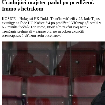
Úradujúci majster padol po predĺžení.
Immo s hetrikom
KOŠICE – Hokejisti HK Dukla Trenčín zvíťazili v 22. kole Tipos
extraligy na ľade HC Košice 5:4 po predĺžení. Víťazný gól strelil v
65. minúte útočník Tor Immo, ktorý ním zavŕšil svoj hetrik.
Trenčania prehrávali v zápase 0:3, no napokon ukončili
osemzápasovú víťaznú sériu „oceliarov."