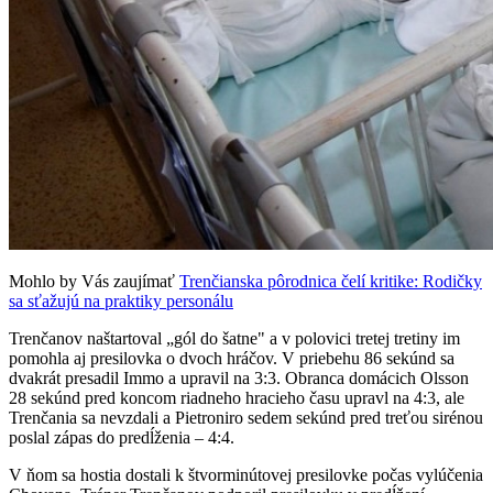
Mohlo by Vás zaujímať
Trenčianska pôrodnica čelí kritike: Rodičky
sa sťažujú na praktiky personálu
Trenčanov naštartoval „gól do šatne" a v polovici tretej tretiny im
pomohla aj presilovka o dvoch hráčov. V priebehu 86 sekúnd sa
dvakrát presadil Immo a upravil na 3:3. Obranca domácich Olsson
28 sekúnd pred koncom riadneho hracieho času upravl na 4:3, ale
Trenčania sa nevzdali a Pietroniro sedem sekúnd pred treťou sirénou
poslal zápas do predĺženia – 4:4.
V ňom sa hostia dostali k štvorminútovej presilovke počas vylúčenia