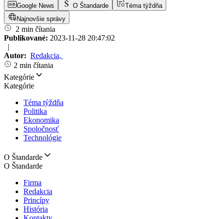
Google News
O Štandarde
Téma týždňa
Najnovšie správy
2 min čítania
Publikované:
2023-11-28 20:47:02
|
Autor:
Redakcia
,
2 min čítania
Kategórie
Kategórie
Téma týždňa
Politika
Ekonomika
Spoločnosť
Technológie
O Štandarde
O Štandarde
Firma
Redakcia
Princípy
História
Kontakty