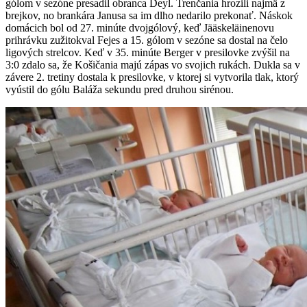
gólom v sezóne presadil obranca Deyl. Trenčania hrozili najmä z
brejkov, no brankára Janusa sa im dlho nedarilo prekonať. Náskok
domácich bol od 27. minúte dvojgólový, keď Jääskeläinenovu
prihrávku zužitokval Fejes a 15. gólom v sezóne sa dostal na čelo
ligových strelcov. Keď v 35. minúte Berger v presilovke zvýšil na
3:0 zdalo sa, že Košičania majú zápas vo svojich rukách. Dukla sa v
závere 2. tretiny dostala k presilovke, v ktorej si vytvorila tlak, ktorý
vyústil do gólu Baláža sekundu pred druhou sirénou.