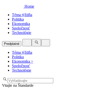
Home
Téma týždňa
Politika
Ekonomika
Spoločnosť
Technológie
Predplatné
Téma týždňa
Politika
Ekonomika
>
Spoločnosť
Technológie
Vitajte na Štandarde