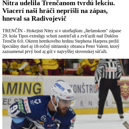
Nitra udelila Trenčanom tvrdú lekciu.
Viacerí naši hráči neprišli na zápas,
hneval sa Radivojevič
TRENČÍN - Hokejisti Nitry si v utorňajšom „štefanskom" zápase
29. kola Tipos extraligy schuti zastrieľali a zvíťazili nad Duklou
Trenčín 6:0. Okrem hetrikového hrdinu Stephena Harpera prežil
špeciálny duel aj 18-ročný nitriansky obranca Peter Valent, ktorý
zaznamenal prvý bod aj gól v najvyššej slovenskej súťaži.