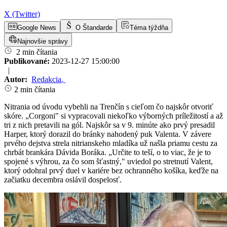
X (Twitter)
Google News
O Štandarde
Téma týždňa
Najnovšie správy
2 min čítania
Publikované:
2023-12-27 15:00:00
|
Autor:
Redakcia
,
2 min čítania
Nitrania od úvodu vybehli na Trenčín s cieľom čo najskôr otvoriť
skóre. „Corgoni" si vypracovali niekoľko výborných príležitostí a až
tri z nich pretavili na gól. Najskôr sa v 9. minúte ako prvý presadil
Harper, ktorý dorazil do bránky nahodený puk Valenta. V závere
prvého dejstva strela nitrianskeho mladíka už našla priamu cestu za
chrbát brankára Dávida Boráka. „Určite to teší, o to viac, že je to
spojené s výhrou, za čo som šťastný," uviedol po stretnutí Valent,
ktorý odohral prvý duel v kariére bez ochranného košíka, keďže na
začiatku decembra oslávil dospelosť.