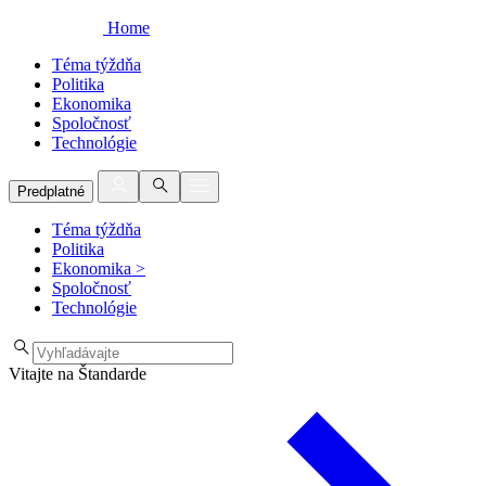
Home
Téma týždňa
Politika
Ekonomika
Spoločnosť
Technológie
Predplatné
Téma týždňa
Politika
Ekonomika
>
Spoločnosť
Technológie
Vitajte na Štandarde