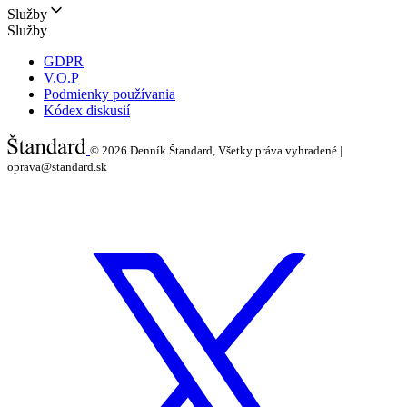
Služby
Služby
GDPR
V.O.P
Podmienky používania
Kódex diskusií
© 2026
Denník Štandard, Všetky práva vyhradené |
oprava@standard.sk