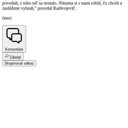
povedali, z toho nič sa nestalo. Nitrania si s nami robili, čo chceli a
zaslúžene vyhrali," povedal Radivojevič.
(tasr)
Komentáre
Zdielať
Skopírovať odkaz