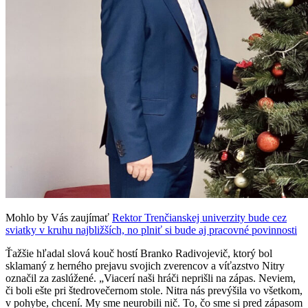
Mohlo by Vás zaujímať
Rektor Trenčianskej univerzity bude cez
sviatky v kruhu najbližších, no plniť si bude aj pracovné povinnosti
Ťažšie hľadal slová kouč hostí Branko Radivojevič, ktorý bol
sklamaný z herného prejavu svojich zverencov a víťazstvo Nitry
označil za zaslúžené. „Viacerí naši hráči neprišli na zápas. Neviem,
či boli ešte pri štedrovečernom stole. Nitra nás prevýšila vo všetkom,
v pohybe, chcení. My sme neurobili nič. To, čo sme si pred zápasom