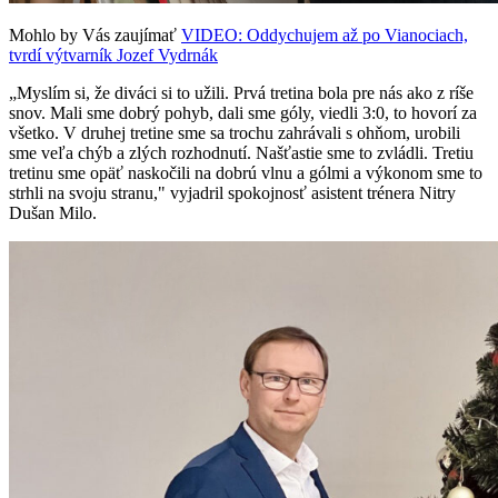
Mohlo by Vás zaujímať
VIDEO: Oddychujem až po Vianociach,
tvrdí výtvarník Jozef Vydrnák
„Myslím si, že diváci si to užili. Prvá tretina bola pre nás ako z ríše
snov. Mali sme dobrý pohyb, dali sme góly, viedli 3:0, to hovorí za
všetko. V druhej tretine sme sa trochu zahrávali s ohňom, urobili
sme veľa chýb a zlých rozhodnutí. Našťastie sme to zvládli. Tretiu
tretinu sme opäť naskočili na dobrú vlnu a gólmi a výkonom sme to
strhli na svoju stranu," vyjadril spokojnosť asistent trénera Nitry
Dušan Milo.