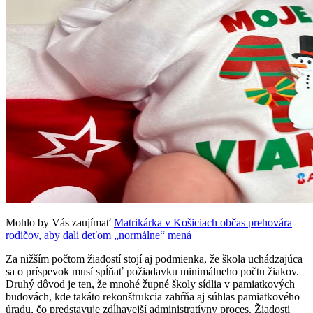
Mohlo by Vás zaujímať
Matrikárka v Košiciach občas prehovára
rodičov, aby dali deťom „normálne“ mená
Za nižším počtom žiadostí stojí aj podmienka, že škola uchádzajúca
sa o príspevok musí spĺňať požiadavku minimálneho počtu žiakov.
Druhý dôvod je ten, že mnohé župné školy sídlia v pamiatkových
budovách, kde takáto rekonštrukcia zahŕňa aj súhlas pamiatkového
úradu, čo predstavuje zdĺhavejší administratívny proces. Žiadosti