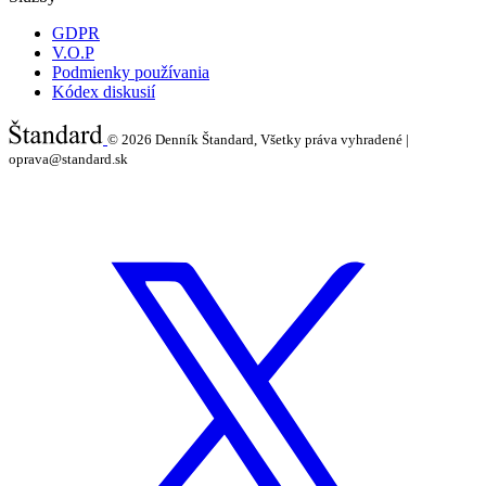
GDPR
V.O.P
Podmienky používania
Kódex diskusií
© 2026
Denník Štandard, Všetky práva vyhradené |
oprava@standard.sk