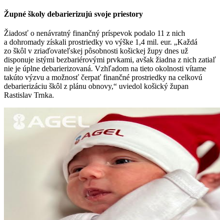
Župné školy debarierizujú svoje priestory
Žiadosť o nenávratný finančný príspevok podalo 11 z nich
a dohromady získali prostriedky vo výške 1,4 mil. eur. „Každá
zo škôl v zriaďovateľskej pôsobnosti košickej župy dnes už
disponuje istými bezbariérovými prvkami, avšak žiadna z nich zatiaľ
nie je úplne debarierizovaná. Vzhľadom na tieto okolnosti vítame
takúto výzvu a možnosť čerpať finančné prostriedky na celkovú
debarierizáciu škôl z plánu obnovy,“ uviedol košický župan
Rastislav Trnka.