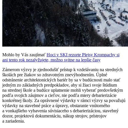
Mohlo by Vás zaujímať
Hoci v SKI rezorte Plejsy Krompachy si
ani tento rok nezalyžujete, možno svitne na lepšie časy
Zámerom výzvy je zjednodušiť prístup k vzdelávaniu na stredných
školách pre žiakov so zdravotným znevýhodnením. Úplné
odstránenie architektonických bariér by sa v budúcnosti malo stať
jedným zo základných predpokladov, aby si žiaci svoje štúdium
na strednej škole a budúce uplatnenie mohli vyberať predovšetkým
podľa svojich záujmov a cieľov, nie podľa miery debarierizácie
konkrétnej školy. Za oprávnené výdavky v rámci výzvy sa považujú
výdavky na stavebné práce a úpravy, obstaranie vnútorného
a vonkajšieho vybavenia súvisiaceho s debarierizáciou, stavebný
dozor, projektovú dokumentáciu, nákup strojov, prístrojov
a zariadenia.