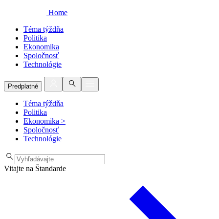
Home
Téma týždňa
Politika
Ekonomika
Spoločnosť
Technológie
Predplatné
Téma týždňa
Politika
Ekonomika
>
Spoločnosť
Technológie
Vitajte na Štandarde