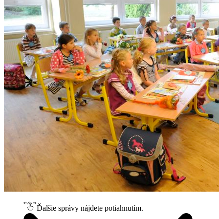
Ďalšie správy nájdete potiahnutím.