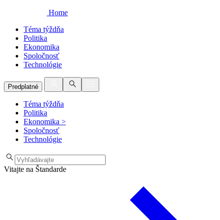
Home
Téma týždňa
Politika
Ekonomika
Spoločnosť
Technológie
Predplatné
Téma týždňa
Politika
Ekonomika
>
Spoločnosť
Technológie
Vitajte na Štandarde