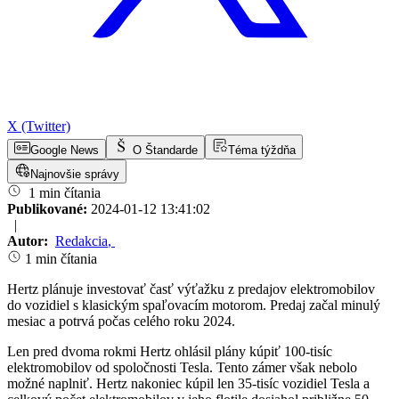
X (Twitter)
Google News
O Štandarde
Téma týždňa
Najnovšie správy
1 min čítania
Publikované:
2024-01-12 13:41:02
|
Autor:
Redakcia
,
1 min čítania
Hertz plánuje investovať časť výťažku z predajov elektromobilov
do vozidiel s klasickým spaľovacím motorom. Predaj začal minulý
mesiac a potrvá počas celého roku 2024.
Len pred dvoma rokmi Hertz ohlásil plány kúpiť 100-tisíc
elektromobilov od spoločnosti Tesla.
Tento zámer však nebolo
možné naplniť. Hertz nakoniec kúpil len 35-tisíc vozidiel Tesla a