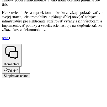
celkový počet elektromobilov v jeho flotile dosiahol približne 50-
tisíc
Hertz uviedol, že sa napriek tomuto kroku zaväzuje pokračovať vo
svojej stratégii elektromobility, a plánuje ďalej rozvíjať nabíjaciu
infraštruktúru pre elektroautá, rozširovať vzťahy s ich výrobcami a
implementovať politiky a vzdelávacie nástroje na zlepšenie zážitku
zákazníkov z elektromobilov.
(
cnn
)
Komentáre
Zdielať
Skopírovať odkaz