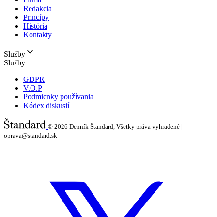
Redakcia
Princípy
História
Kontakty
Služby
Služby
GDPR
V.O.P
Podmienky používania
Kódex diskusií
© 2026
Denník Štandard, Všetky práva vyhradené |
oprava@standard.sk