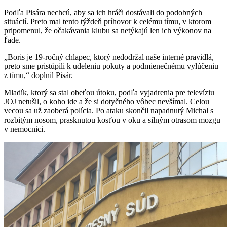
Podľa Pisára nechcú, aby sa ich hráči dostávali do podobných
situácií. Preto mal tento týždeň príhovor k celému tímu, v ktorom
pripomenul, že očakávania klubu sa netýkajú len ich výkonov na
ľade.
„Boris je 19-ročný chlapec, ktorý nedodržal naše interné pravidlá,
preto sme pristúpili k udeleniu pokuty a podmienečnému vylúčeniu
z tímu,“ doplnil Pisár.
Mladík, ktorý sa stal obeťou útoku, podľa vyjadrenia pre televíziu
JOJ netušil, o koho ide a že si dotyčného vôbec nevšímal. Celou
vecou sa už zaoberá polícia. Po ataku skončil napadnutý Michal s
rozbitým nosom, prasknutou kosťou v oku a silným otrasom mozgu
v nemocnici.