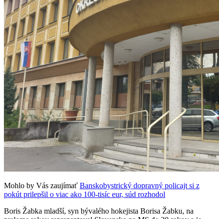
Mohlo by Vás zaujímať
Banskobystrický dopravný policajt si z
pokút prilepšil o viac ako 100-tisíc eur, súd rozhodol
Boris Žabka mladší, syn bývalého hokejista Borisa Žabku, na