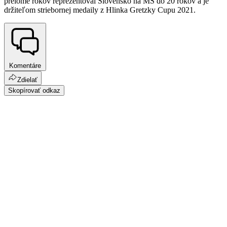
prelome rokov reprezentoval Slovensko na MS do 20 rokov a je
držiteľom striebornej medaily z Hlinka Gretzky Cupu 2021.
Komentáre
Zdielať
Skopírovať odkaz