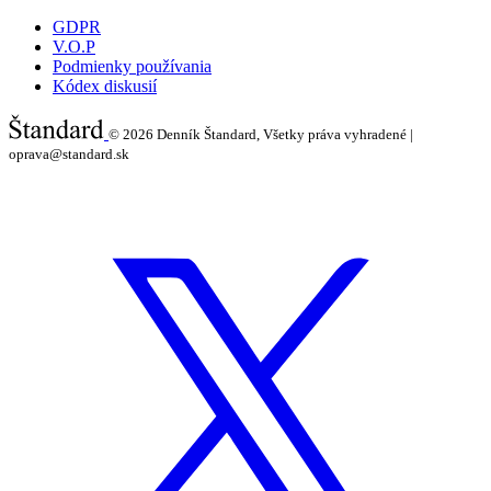
GDPR
V.O.P
Podmienky používania
Kódex diskusií
© 2026
Denník Štandard, Všetky práva vyhradené |
oprava@standard.sk