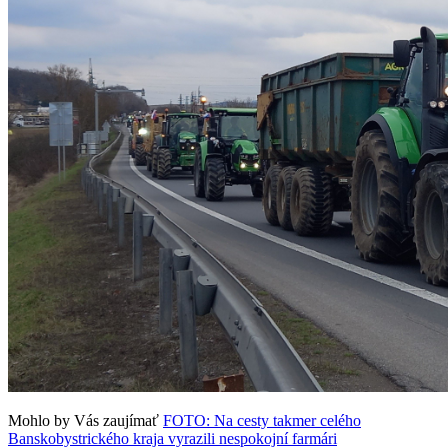
Mohlo by Vás zaujímať
FOTO: Na cesty takmer celého
Banskobystrického kraja vyrazili nespokojní farmári