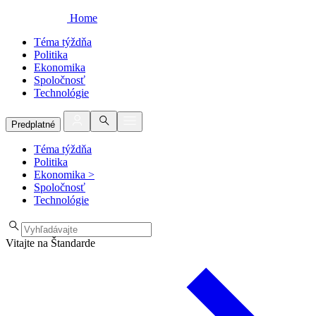
Home
Téma týždňa
Politika
Ekonomika
Spoločnosť
Technológie
Predplatné
Téma týždňa
Politika
Ekonomika
>
Spoločnosť
Technológie
Vitajte na Štandarde