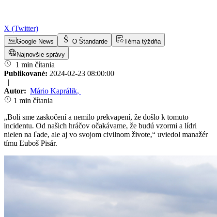
X (Twitter)
Google News
O Štandarde
Téma týždňa
Najnovšie správy
1 min čítania
Publikované:
2024-02-23 08:00:00
|
Autor:
Mário Kaprálik
,
1 min čítania
„Boli sme zaskočení a nemilo prekvapení, že došlo k tomuto
incidentu. Od našich hráčov očakávame, že budú vzormi a lídri
nielen na ľade, ale aj vo svojom civilnom živote,“ uviedol manažér
tímu Ľuboš Pisár.