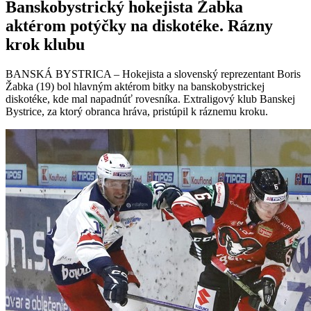
Banskobystrický hokejista Žabka
aktérom potýčky na diskotéke. Rázny
krok klubu
BANSKÁ BYSTRICA – Hokejista a slovenský reprezentant Boris
Žabka (19) bol hlavným aktérom bitky na banskobystrickej
diskotéke, kde mal napadnúť rovesníka. Extraligový klub Banskej
Bystrice, za ktorý obranca hráva, pristúpil k ráznemu kroku.