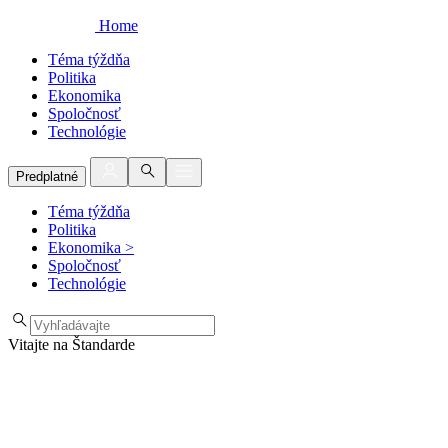
Home
Téma týždňa
Politika
Ekonomika
Spoločnosť
Technológie
Predplatné
Téma týždňa
Politika
Ekonomika
>
Spoločnosť
Technológie
Vitajte na Štandarde