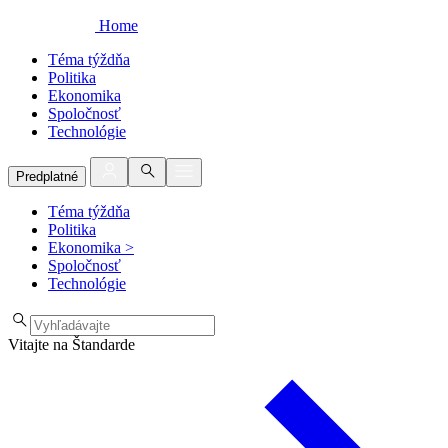
Home
Téma týždňa
Politika
Ekonomika
Spoločnosť
Technológie
Predplatné
Téma týždňa
Politika
Ekonomika
>
Spoločnosť
Technológie
Vitajte na Štandarde