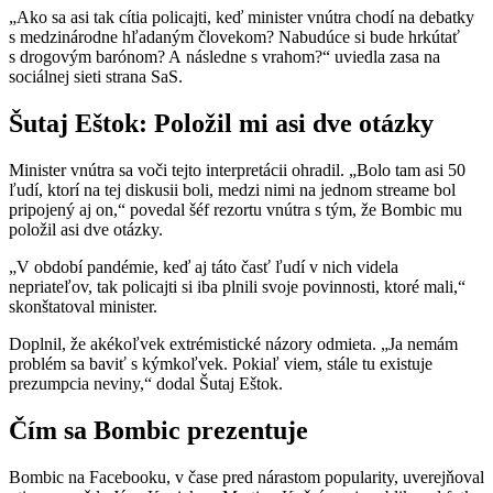
„Ako sa asi tak cítia policajti, keď minister vnútra chodí na debatky
s medzinárodne hľadaným človekom? Nabudúce si bude hrkútať
s drogovým barónom? A následne s vrahom?“ uviedla zasa na
sociálnej sieti strana SaS.
Šutaj Eštok: Položil mi asi dve otázky
Minister vnútra sa voči tejto interpretácii ohradil. „Bolo tam asi 50
ľudí, ktorí na tej diskusii boli, medzi nimi na jednom streame bol
pripojený aj on,“ povedal šéf rezortu vnútra s tým, že Bombic mu
položil asi dve otázky.
„V období pandémie, keď aj táto časť ľudí v nich videla
nepriateľov, tak policajti si iba plnili svoje povinnosti, ktoré mali,“
skonštatoval minister.
Doplnil, že akékoľvek extrémistické názory odmieta. „Ja nemám
problém sa baviť s kýmkoľvek. Pokiaľ viem, stále tu existuje
prezumpcia neviny,“ dodal Šutaj Eštok.
Čím sa Bombic prezentuje
Bombic na Facebooku, v čase pred nárastom popularity, uverejňoval