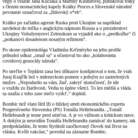
vtipy o vražde Jána Kuciaka a Martiny Kušnírovej, publikoval fotky
s členmi neonacistickej kapely Krátky Proces a Slovenské národné
povstanie označoval za „židovský o*eb“.
Krátko po začiatku agresie Ruska proti Ukrajine sa napríklad
navliekol do trička s anglickým nápisom Russia a o prezidentovi
Ukrajiny Volodymyrovi Zelenskom sa vyjadril ako o „predkožke“ či
„potkanovi dosadenom nosatým režimom“.
Po skone epidemiológa Vladimíra Krčméryho na jeho profile
pribudol odkaz „smaž sa“ a očastoval ho ako „kolaboranta
covidovej genocídy národa“.
Po streľbe v Teplárni zasa bez dôkazov konšpiroval o tom, že vrah
Juraj Krajčík bol v mileneckom pomere s jedným zo zastrelených
mužov. „Nepodarilo sa vám, žiaľ, zakryť skutočnosť, že ide
o vraždu zo žiarlivosti. Vedia to úplne všetci. To len médiá a vláda
sa snažia z toho zase niečo vytĺcť,“ doplnil.
Bombic tiež vlani šíril lži o blízkej smrti ekonomického experta
Progresívneho Slovenska (PS) Tomáša Hellebrandta. „Tomáš
Hellebrandt je tesne pred smrťou. A je vo vážnom a kritickom stave.
A dokým ja neuvidím Tomáša Hellebrandta zamávať do kamery, tak
predpokladám, že tento štyrikrát zaočkovaný človek má život na
vlásku. Kvôli vakcíne,“ povedal na zázname Bombic.