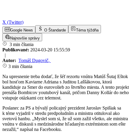
X (Twitter)
Google News
O Štandarde
Téma týždňa
Najnovšie správy
3 min čítania
Publikované:
2024-03-20 15:55:59
|
Autor:
Tomáš Dugovič
,
3 min čítania
Na upresnenie treba dodať, že šéf rezortu vnútra Matúš Šutaj Eštok
bol hosťom Kaviarne Adriana s Juditou Laššákovou, ktorá
kandiduje za Smer do eurovolieb zo štvrtého miesta. A tento projekt
prenáša Bombicov youtubový kanál, pričom Danny Kollár do neho
vstupuje otázkami cez telemost.
Poslanec za PS a bývalý policajný prezident Jaroslav Spišiak sa
k téme vyjadril v stredu predpoludním a ministra otituloval ako
svetovú hanbu. „Myslel som si, že už som zažil všetko, ale ministra
vnútra v diskusii s medzinárodne hľadaným extrémistom som ešte
nezažil,“ napísal na Facebooku.