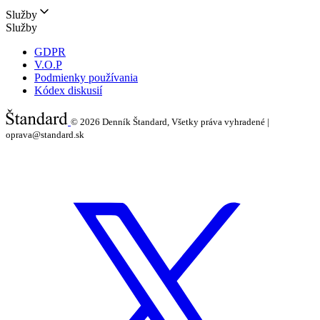
Služby
Služby
GDPR
V.O.P
Podmienky používania
Kódex diskusií
© 2026
Denník Štandard, Všetky práva vyhradené |
oprava@standard.sk