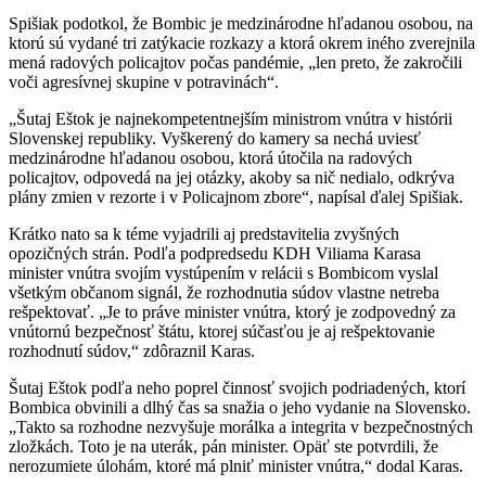
Spišiak podotkol, že Bombic je medzinárodne hľadanou osobou, na
ktorú sú vydané tri zatýkacie rozkazy a ktorá okrem iného zverejnila
mená radových policajtov počas pandémie, „len preto, že zakročili
voči agresívnej skupine v potravinách“.
„Šutaj Eštok je najnekompetentnejším ministrom vnútra v histórii
Slovenskej republiky. Vyškerený do kamery sa nechá uviesť
medzinárodne hľadanou osobou, ktorá útočila na radových
policajtov, odpovedá na jej otázky, akoby sa nič nedialo, odkrýva
plány zmien v rezorte i v Policajnom zbore“, napísal ďalej Spišiak.
Krátko nato sa k téme vyjadrili aj predstavitelia zvyšných
opozičných strán. Podľa podpredsedu KDH Viliama Karasa
minister vnútra svojím vystúpením v relácii s Bombicom vyslal
všetkým občanom signál, že rozhodnutia súdov vlastne netreba
rešpektovať. „Je to práve minister vnútra, ktorý je zodpovedný za
vnútornú bezpečnosť štátu, ktorej súčasťou je aj rešpektovanie
rozhodnutí súdov,“ zdôraznil Karas.
Šutaj Eštok podľa neho poprel činnosť svojich podriadených, ktorí
Bombica obvinili a dlhý čas sa snažia o jeho vydanie na Slovensko.
„Takto sa rozhodne nezvyšuje morálka a integrita v bezpečnostných
zložkách. Toto je na uterák, pán minister. Opäť ste potvrdili, že
nerozumiete úlohám, ktoré má plniť minister vnútra,“ dodal Karas.