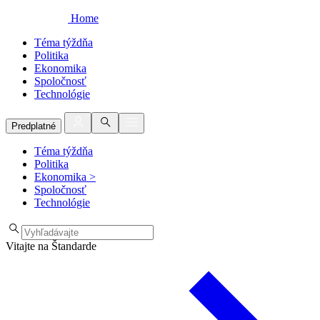
Home
Téma týždňa
Politika
Ekonomika
Spoločnosť
Technológie
Predplatné
Téma týždňa
Politika
Ekonomika
>
Spoločnosť
Technológie
Vitajte na Štandarde