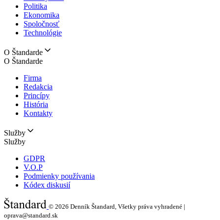
Politika
Ekonomika
Spoločnosť
Technológie
O Štandarde
O Štandarde
Firma
Redakcia
Princípy
História
Kontakty
Služby
Služby
GDPR
V.O.P
Podmienky používania
Kódex diskusií
© 2026
Denník Štandard, Všetky práva vyhradené |
oprava@standard.sk