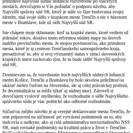
jednotlivé najvyššie súdne inštancie rozvrstvené po viacerých
mestách, dovoľujem si Vás požiadať o podporu návrhu, aby
Najvyšší správny súd SR, ktorý je stále vo fáze budovania svojej
identity, mal svoje sídlo v krajskom meste Trenčín a nie v hlavnom
meste v Bratislave, kde už sídli Najvyšší súd SR.
Iste chápete moje sklamanie, keď sa krajské mesto, ktoré vediem už
jedenásť rokov, dostáva touto reformou súdnej mapy na úroveň
malého provinčného mesta. Je mojou povinnosťou, ako primátora
mesta, ktoré je aj centrom Trenčianskeho samosprávneho kraja,
presadzovať to, aby si svoj významný status v rámci slovenských
krajských miest zachovalo tým, že tu bude sídliť Najvyšší správny
súd SR.
Domnievam sa, že rozvrhnutie troch najvyšších súdnych inštancií
medzi Košice, Trenčín a Bratislavu by bolo skvelou príležitosťou
ukázať nielen ľuďom na Slovensku, ale aj celej právnickej profesii,
že decentralizácia sa môže týkať aj súdnej moci. Zároveň si
dovoľujem vysloviť myšlienku, že rozhodnutie o sídle Najvyššieho
správneho súdu je viac politické ako odborné rozhodnutie.
Súčasťou môjho návrhu je aj verejné deklarovanie mesta Trenčín, že
sme pripravení na súčinnosť pri vytváraní podmienok na to, aby
sudcovia a sudkyne, ako aj celá administratíva novozriadeného NSS
SR, mali rovnaké podmienky na kvalitnú prácu a život v Trenčíne.
Podľa oficiálneho vyjadrenia Ministerstva spravodlivosti Slovenskej