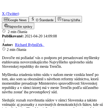
X (Twitter)
Google News
O Štandarde
Téma týždňa
Najnovšie správy
2 min čítania
Publikované:
2021-04-20 14:09:08
|
Autor:
Richard Rybníček
,
2 min čítania
Dovoľte mi požiadať vás o podporu pri presadzovaní myšlienky
etablovania novovznikajúceho Najvyššieho správneho súdu
Slovenskej republiky do mesta Trenčín.
Myšlienka zriadenia tohto súdu v našom meste vznikla hneď po
tom, ako som sa oboznámil s návrhom reformy súdnictva, ktorú
momentálne presadzuje Ministerstvo spravodlivosti Slovenskej
republiky a v rámci ktorej má v meste Trenčín podľa súčasného
návrhu zostať iba prvostupňový súd.
Sledujúc rozsah rozvrhnutia súdov v rámci Slovenska a takisto
vnímajúc aj poznatky z rozvinutých demokratických štátov, kde sú