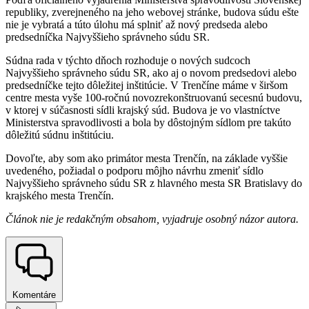
republiky, zverejneného na jeho webovej stránke, budova súdu ešte
nie je vybratá a túto úlohu má splniť až nový predseda alebo
predsedníčka Najvyššieho správneho súdu SR.
Súdna rada v týchto dňoch rozhoduje o nových sudcoch
Najvyššieho správneho súdu SR, ako aj o novom predsedovi alebo
predsedníčke tejto dôležitej inštitúcie. V Trenčíne máme v širšom
centre mesta vyše 100-ročnú novozrekonštruovanú secesnú budovu,
v ktorej v súčasnosti sídli krajský súd. Budova je vo vlastníctve
Ministerstva spravodlivosti a bola by dôstojným sídlom pre takúto
dôležitú súdnu inštitúciu.
Dovoľte, aby som ako primátor mesta Trenčín, na základe vyššie
uvedeného, požiadal o podporu môjho návrhu zmeniť sídlo
Najvyššieho správneho súdu SR z hlavného mesta SR Bratislavy do
krajského mesta Trenčín.
Článok nie je redakčným obsahom, vyjadruje osobný názor autora.
Komentáre