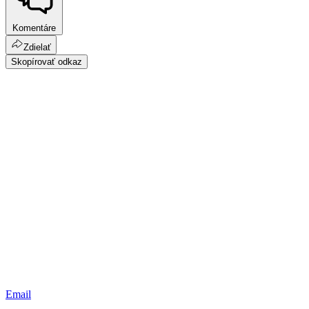
Komentáre
Zdielať
Skopírovať odkaz
Email