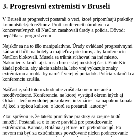
3. Progresívni extrémisti v Bruseli
V Bruseli sa progresívci postarali o veci, ktoré pripomínajú praktiky
komunistických režimov. Proti konferencii národných a
konzervatívnych síl NatCon zasahovali úrady a polícia. Dôvod:
nepáčila sa progresívcom.
Najskôr sa na to išlo manipulatívne. Úrady ovládané progresívnymi
kádrami tlačili na hotely a majiteľov priestorov, aby konferenciu
NatCon blokovali. Musela sa trikrát sťahovať na iné miesto.
Nakoniec zakročil aj starosta bruselskej mestskej časti. Emir Kir
žiadal políciu, aby akciu zakázala, lebo vraj vykazuje znaky
extrémizmu a mohla by narušiť verejný poriadok. Polícia zakročila a
konferenciu zrušila.
Našťastie, súd toto rozhodnutie zrušil ako neprimerané a
neodôvodnené. Konferencia, na ktorej vystúpil okrem iných aj
Orbán – terč novodobej pokrokovej inkvizície – sa napokon konala.
Aj keď s trpkou kulisou, o ktorú sa postarali „autority“.
Zlou správou je, že takéto primitívne praktiky sa zrejme budú
množiť. Postarali sa o to nové pravidlá pre posudzovanie
extrémizmu. Kanada, Británia aj Brusel ich prehodnocujú. Po
novom má byť za extrémizmus považované nielen podnecovanie