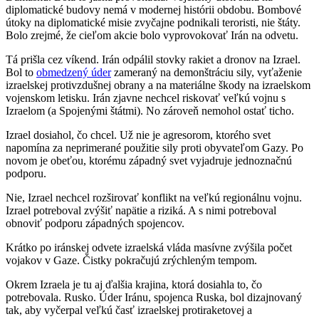
diplomatické budovy nemá v modernej histórii obdobu. Bombové
útoky na diplomatické misie zvyčajne podnikali teroristi, nie štáty.
Bolo zrejmé, že cieľom akcie bolo vyprovokovať Irán na odvetu.
Tá prišla cez víkend. Irán odpálil stovky rakiet a dronov na Izrael.
Bol to
obmedzený úder
zameraný na demonštráciu sily, vyťaženie
izraelskej protivzdušnej obrany a na materiálne škody na izraelskom
vojenskom letisku. Irán zjavne nechcel riskovať veľkú vojnu s
Izraelom (a Spojenými štátmi). No zároveň nemohol ostať ticho.
Izrael dosiahol, čo chcel. Už nie je agresorom, ktorého svet
napomína za neprimerané použitie sily proti obyvateľom Gazy. Po
novom je obeťou, ktorému západný svet vyjadruje jednoznačnú
podporu.
Nie, Izrael nechcel rozširovať konflikt na veľkú regionálnu vojnu.
Izrael potreboval zvýšiť napätie a riziká. A s nimi potreboval
obnoviť podporu západných spojencov.
Krátko po iránskej odvete izraelská vláda masívne zvýšila počet
vojakov v Gaze. Čistky pokračujú zrýchleným tempom.
Okrem Izraela je tu aj ďalšia krajina, ktorá dosiahla to, čo
potrebovala. Rusko. Úder Iránu, spojenca Ruska, bol dizajnovaný
tak, aby vyčerpal veľkú časť izraelskej protiraketovej a