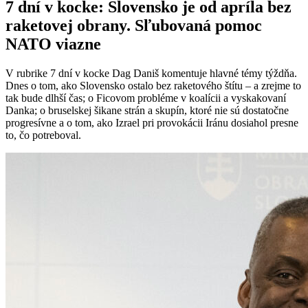
7 dní v kocke: Slovensko je od apríla bez
raketovej obrany. Sľubovaná pomoc
NATO viazne
V rubrike 7 dní v kocke Dag Daniš komentuje hlavné témy týždňa.
Dnes o tom, ako Slovensko ostalo bez raketového štítu – a zrejme to
tak bude dlhší čas; o Ficovom probléme v koalícii a vyskakovaní
Danka; o bruselskej šikane strán a skupín, ktoré nie sú dostatočne
progresívne a o tom, ako Izrael pri provokácii Iránu dosiahol presne
to, čo potreboval.