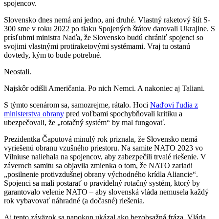
spojencov.
Slovensko dnes nemá ani jedno, ani druhé. Vlastný raketový štít S-
300 sme v roku 2022 po tlaku Spojených štátov darovali Ukrajine. S
prísľubmi ministra Naďa, že Slovensko budú chrániť spojenci so
svojimi vlastnými protiraketovými systémami. Vraj tu ostanú
dovtedy, kým to bude potrebné.
Neostali.
Najskôr odišli Američania. Po nich Nemci. A nakoniec aj Taliani.
S týmto scenárom sa, samozrejme, rátalo. Hoci
Naďovi ľudia z
ministerstva obrany
pred voľbami spochybňovali kritiku a
ubezpečovali, že „rotačný systém“ by mal fungovať.
Prezidentka Čaputová minulý rok priznala, že Slovensko nemá
vyriešenú obranu vzušného priestoru. Na samite NATO 2023 vo
Vilniuse naliehala na spojencov, aby zabezpečili trvalé riešenie. V
záveroch samitu sa objavila zmienka o tom, že NATO zariadi
„posilnenie protivzdušnej obrany východného krídla Aliancie“.
Spojenci sa mali postarať o pravidelný rotačný systém, ktorý by
garantovalo velenie NATO – aby slovenská vláda nemusela každý
rok vybavovať náhradné (a dočasné) riešenia.
Aj tento záväzok sa napokon ukázal ako bezobsažná fráza. Vláda