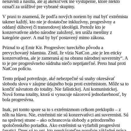
nenávisti a násilia, ale aj akékoľvek iné vystúpenie, ktoré niekto
označí za urážlivé pre vybrané skupiny.
V praxi to znamená, že podľa nových noriem by mal byť extrémista
takmer každý, kto nie je dostatočne inkluzívny, progresívny a
oddaný dúhovej či transrodovej ideológii. Pretože kto je
konzervatívne alebo národne založený, ten uráža menšiny z
kategórie
queer
. A mal by byť postavený mimo zákona.
Priznal to aj Emir Kir. Progresívec tureckého pôvodu a
prevychovaný islamista. Zistil, že vízia NatCon „nie je len eticky
konzervatívna, ale je zameraná aj na obranu národnej suverenity“. A
to je pre progresívneho súdruha niečo neprijateľné. Preto hnal proti
NatCon políciu.
Tento prípad potvrdzuje, aké nebezpečné sú snahy okresávať
slobodu slova v záujme údajného boja proti extrémistom. Môže sa to
končiť návratom do totality. Nie fašistickej. Ani komunistickej.
Nová forma totality, ktorá si vynucuje názorovú jednofarebnosť, by
bola progresívna.
Inak, pri tomto spore sa to s extrémizmom celkom preklopilo – z
nôh na hlavu. Nie, extrémisti nie sú konzervatívci ani suverenisti. Sú
na správnej strane – ako ochrancovia slobody a prirodzeného
spoločenského poriadku. Ako extrémisti sa vyfarbili progresívni
fanatici. Dnes sú to oni, kto preukázateľne porušuje základné práva