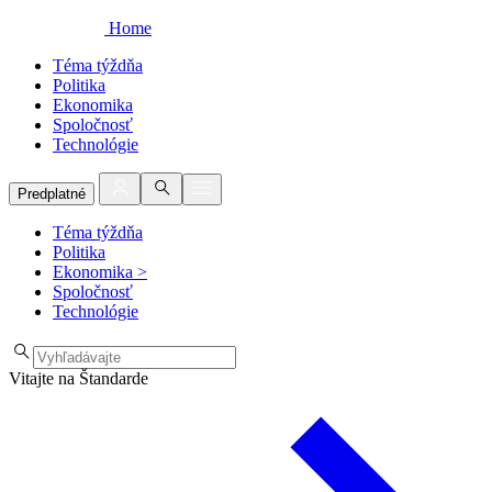
Home
Téma týždňa
Politika
Ekonomika
Spoločnosť
Technológie
Predplatné
Téma týždňa
Politika
Ekonomika
>
Spoločnosť
Technológie
Vitajte na Štandarde