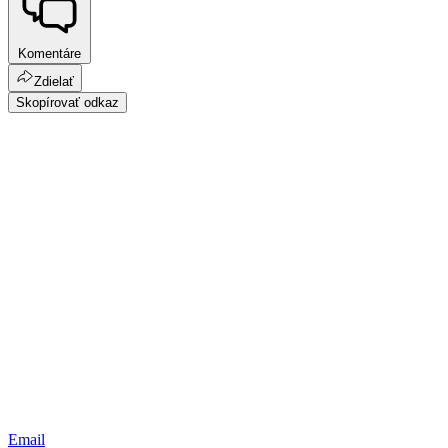
Komentáre
Zdielať
Skopírovať odkaz
Email