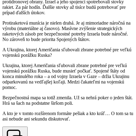
protidronovej obrany. Izrael a jeho spojenci spotrebovali stovky
rakiet. Za pár hodín. Ďalšie stovky až tisíce budú potrebovať pre
prípad ďalších útokov.
Protiraketová munícia je nielen drahá. Je aj mimoriadne náročná na
výrobu (materiálne aj časovo). Masívne zvýšenie strategických
raketových zásob pre bezpečnostné potreby Izraela bude náročné.
No zároveň to bude priorita Spojených štátov.
A Ukrajina, ktorej Američania sľubovali zbrane potrebné pre veľkú
vojenskú porážku Ruska?
Ukrajina, ktorej Američania sľubovali zbrane potrebné pre veľkú
vojenskú porážku Ruska, bude musieť počkať. Spojené štáty od
konca minulého roka – a od vojny Izraela v Gaze – držia Ukrajinu
odparkovanú na vedľajšej koľaji. Medzi čakateľmi na vojenskú
pomoc.
Bezpečnostná mapa sa totiž zmenila. Už sa nehrá poker o jeden štát.
Hrá sa šach na podstatne širšom poli.
A kto je v tomto rozšírenom formáte pešiak a kto kráľ… O tom sa tu
asi nebude ani sekundu diskutovať.