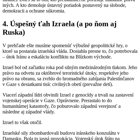
iných. A kto demoluje ústavný poriadok postavený na slobode,
demokracii a ochrane súkromia.
4. Úspešný ťah Izraela (a po ňom aj
Ruska)
V prehľade ešte musíme spomenúť výbušné geopolitické hry, o
ktoré sa postarala izraelská vláda. Dosiahla presne to, čo potrebovala
– útok Iránu a eskaláciu konfliktu na Blízkom východe.
Izrael bol od začiatku roka pod silným medzinárodným tlakom. Jeho
právo na odvetu za októbrové teroristické útoky, respektíve jeho
právo na obranu, sa zvrhlo do hromadného zabíjania Palestínčanov
v Gaze s desiatkami tisíc civilných obetí (prevažne detí).
Viacerí západní lídri obvinili Izrael z genocídy a trvali na zastavení
vojenskej operácie v Gaze. Oprávnene. Prerastalo to do
humanitárnej katastrofy, čo poburovalo západnú verejnosť a
následne aj západné vlády.
Izrael to však otočil.
Izraelské sily zbombardovali budovu iránskeho konzulátu v
Damasku. Bola to jasná provokácia. Vojenský útok štátu na