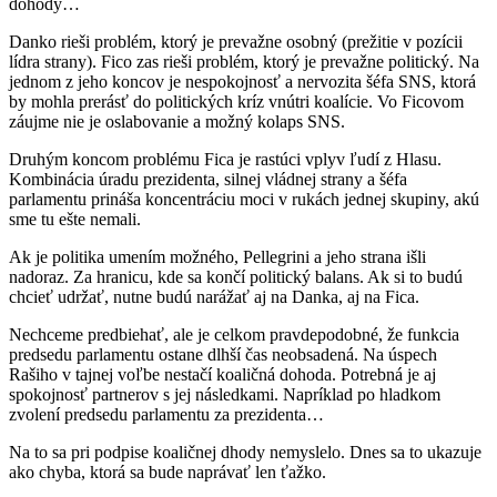
dohody…
Danko rieši problém, ktorý je prevažne osobný (prežitie v pozícii
lídra strany). Fico zas rieši problém, ktorý je prevažne politický. Na
jednom z jeho koncov je nespokojnosť a nervozita šéfa SNS, ktorá
by mohla prerásť do politických kríz vnútri koalície. Vo Ficovom
záujme nie je oslabovanie a možný kolaps SNS.
Druhým koncom problému Fica je rastúci vplyv ľudí z Hlasu.
Kombinácia úradu prezidenta, silnej vládnej strany a šéfa
parlamentu prináša koncentráciu moci v rukách jednej skupiny, akú
sme tu ešte nemali.
Ak je politika umením možného, Pellegrini a jeho strana išli
nadoraz. Za hranicu, kde sa končí politický balans. Ak si to budú
chcieť udržať, nutne budú narážať aj na Danka, aj na Fica.
Nechceme predbiehať, ale je celkom pravdepodobné, že funkcia
predsedu parlamentu ostane dlhší čas neobsadená. Na úspech
Rašiho v tajnej voľbe nestačí koaličná dohoda. Potrebná je aj
spokojnosť partnerov s jej následkami. Napríklad po hladkom
zvolení predsedu parlamentu za prezidenta…
Na to sa pri podpise koaličnej dhody nemyslelo. Dnes sa to ukazuje
ako chyba, ktorá sa bude naprávať len ťažko.