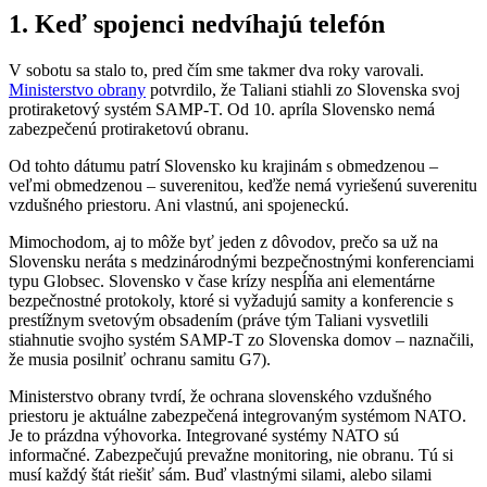
1. Keď spojenci nedvíhajú telefón
V sobotu sa stalo to, pred čím sme takmer dva roky varovali.
Ministerstvo obrany
potvrdilo, že Taliani stiahli zo Slovenska svoj
protiraketový systém SAMP-T. Od 10. apríla Slovensko nemá
zabezpečenú protiraketovú obranu.
Od tohto dátumu patrí Slovensko ku krajinám s obmedzenou –
veľmi obmedzenou – suverenitou, keďže nemá vyriešenú suverenitu
vzdušného priestoru. Ani vlastnú, ani spojeneckú.
Mimochodom, aj to môže byť jeden z dôvodov, prečo sa už na
Slovensku neráta s medzinárodnými bezpečnostnými konferenciami
typu Globsec. Slovensko v čase krízy nespĺňa ani elementárne
bezpečnostné protokoly, ktoré si vyžadujú samity a konferencie s
prestížnym svetovým obsadením (práve tým Taliani vysvetlili
stiahnutie svojho systém SAMP-T zo Slovenska domov – naznačili,
že musia posilniť ochranu samitu G7).
Ministerstvo obrany tvrdí, že ochrana slovenského vzdušného
priestoru je aktuálne zabezpečená integrovaným systémom NATO.
Je to prázdna výhovorka. Integrované systémy NATO sú
informačné. Zabezpečujú prevažne monitoring, nie obranu. Tú si
musí každý štát riešiť sám. Buď vlastnými silami, alebo silami