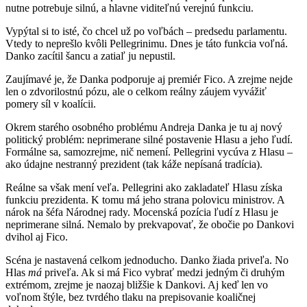
nutne potrebuje silnú, a hlavne viditeľnú verejnú funkciu.
Vypýtal si to isté, čo chcel už po voľbách – predsedu parlamentu.
Vtedy to neprešlo kvôli Pellegrinimu. Dnes je táto funkcia voľná.
Danko zacítil šancu a zatiaľ ju nepustil.
Zaujímavé je, že Danka podporuje aj premiér Fico. A zrejme nejde
len o zdvorilostnú pózu, ale o celkom reálny záujem vyvážiť
pomery síl v koalícii.
Okrem starého osobného problému Andreja Danka je tu aj nový
politický problém: neprimerane silné postavenie Hlasu a jeho ľudí.
Formálne sa, samozrejme, nič nemení. Pellegrini vycúva z Hlasu –
ako údajne nestranný prezident (tak káže nepísaná tradícia).
Reálne sa však mení veľa. Pellegrini ako zakladateľ Hlasu získa
funkciu prezidenta. K tomu má jeho strana polovicu ministrov. A
nárok na šéfa Národnej rady. Mocenská pozícia ľudí z Hlasu je
neprimerane silná. Nemalo by prekvapovať, že obočie po Dankovi
dvihol aj Fico.
Scéna je nastavená celkom jednoducho. Danko žiada priveľa. No
Hlas
má
priveľa. Ak si má Fico vybrať medzi jedným či druhým
extrémom, zrejme je naozaj bližšie k Dankovi. Aj keď len vo
voľnom štýle, bez tvrdého tlaku na prepisovanie koaličnej