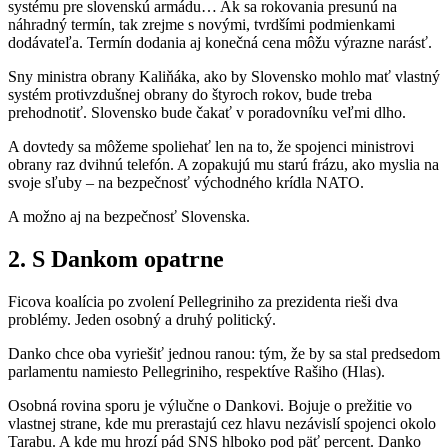
systému pre slovenskú armádu… Ak sa rokovania presunú na
náhradný termín, tak zrejme s novými, tvrdšími podmienkami
dodávateľa. Termín dodania aj konečná cena môžu výrazne narásť.
Sny ministra obrany Kaliňáka, ako by Slovensko mohlo mať vlastný
systém protivzdušnej obrany do štyroch rokov, bude treba
prehodnotiť. Slovensko bude čakať v poradovníku veľmi dlho.
A dovtedy sa môžeme spoliehať len na to, že spojenci ministrovi
obrany raz dvihnú telefón. A zopakujú mu starú frázu, ako myslia na
svoje sľuby – na bezpečnosť východného krídla NATO.
A možno aj na bezpečnosť Slovenska.
2. S Dankom opatrne
Ficova koalícia po zvolení Pellegriniho za prezidenta rieši dva
problémy. Jeden osobný a druhý politický.
Danko chce oba vyriešiť jednou ranou: tým, že by sa stal predsedom
parlamentu namiesto Pellegriniho, respektíve Rašiho (Hlas).
Osobná rovina sporu je výlučne o Dankovi. Bojuje o prežitie vo
vlastnej strane, kde mu prerastajú cez hlavu nezávislí spojenci okolo
Tarabu. A kde mu hrozí pád SNS hlboko pod päť percent. Danko